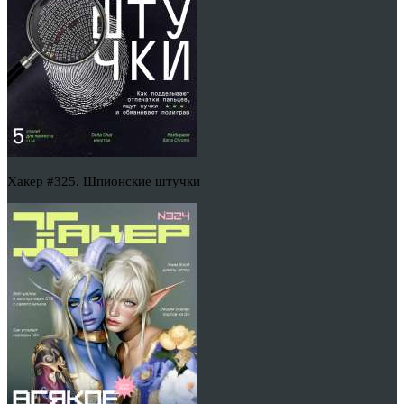
Хакер #325. Шпионские штучки