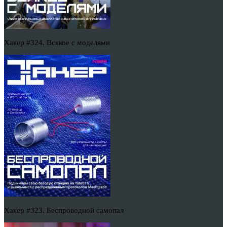
Хакер #324. Всякое с моделями
Хакер #323. Беспроводной самопал