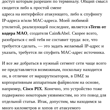
доступ которым разрешен по терминалу. Общий смысл
сводится либо к простой смене
адреса на интерфейсе атакующего, либо к спуфингу
IP-адреса и/или MAC-адреса. Моей любимой
утилитой, реализующей последнее, является
sTerm от
кодера MAO
, создателя Cain&Abel. Скорее всего,
разобраться с ней тебя не составит труда: все, что
требуется сделать, — это задать желаемый IP-адрес и
указать, требуется ли спуфить MAC-адрес источника.
И все же добраться в нужный сегмент сети чаще всего
не представляется возможным, поскольку находится
он, в отличие от маршрутизаторов, в DMZ за
корпоративным аппаратным файрволом на основе,
например,
Cisco PIX
. Конечно, это устройство тоже
подвержено некоторым уязвимостям, но это повод для
отдельной статьи. Итак, допустим, мы находимся за
много километров и хопов от атакуемого