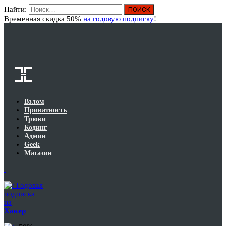
Найти:
Вход
Временная скидка 50%
на годовую подписку
!
Взлом
Приватность
Трюки
Кодинг
Админ
Geek
Магазин
Годовая
подписка
на
Хакер