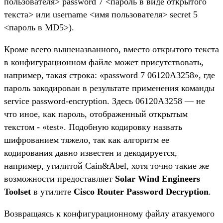
пользователя> password 7 <пароль в виде открытого
текста> или username <имя пользователя> secret 5
<пароль в MD5>).
Кроме всего вышеназванного, вместо открытого текста
в конфигурационном файле может присутствовать,
например, такая строка: «password 7 06120A3258», где
пароль закодирован в результате применения команды
service password-encryption. Здесь 06120A3258 — не
что иное, как пароль, отображенный открытым
текстом - «test». Подобную кодировку назвать
шифрованием тяжело, так как алгоритм ее
кодирования давно известен и декодируется,
например, утилитой Cain&Abel, хотя точно такие же
возможности предоставляет
Solar Wind Engineers
Toolset
в утилите
Cisco Router Password Decryption
.
Возвращаясь к конфигурационному файлу атакуемого