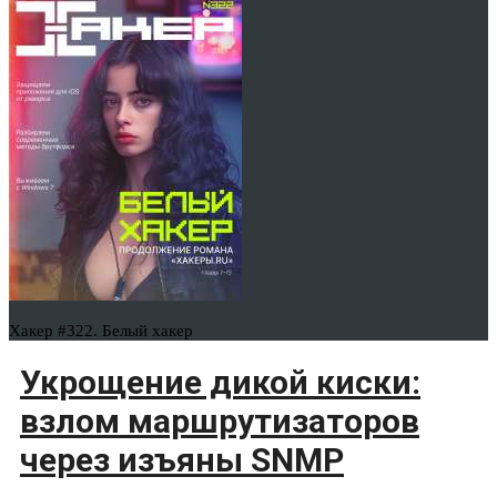
Хакер #322. Белый хакер
Укрощение дикой киски:
взлом маршрутизаторов
через изъяны SNMP