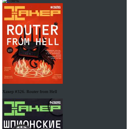
-50%
Хакер #326. Router from Hell