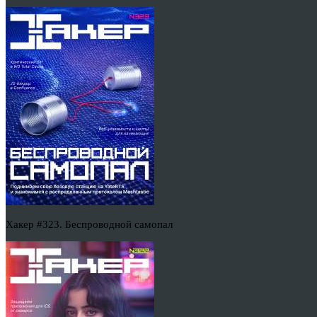
Хакер #323. Беспроводной самопал