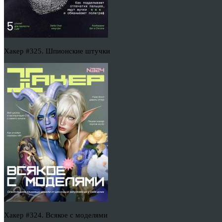
Хакер #325. Шпионские штучки
Хакер #324. Всякое с моделями