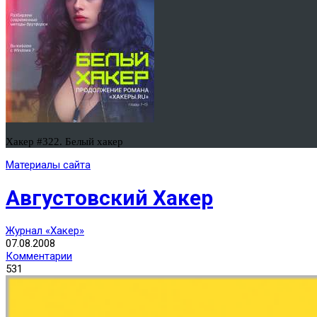
Хакер #322. Белый хакер
Материалы сайта
Августовский Хакер
Журнал «Хакер»
07.08.2008
Комментарии
531