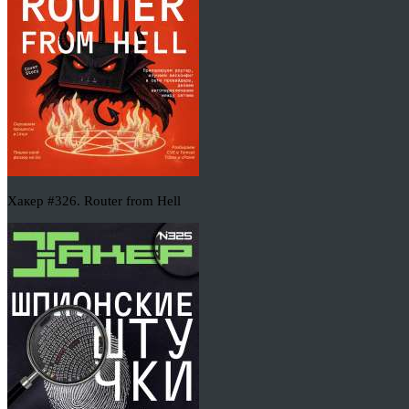
Хакер #326. Router from Hell