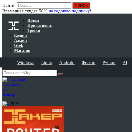
Найти:
Временная скидка 50%
на годовую подписку
!
Взлом
Приватность
Трюки
Кодинг
Админ
Geek
Магазин
Windows
Linux
Android
Железо
Python
AI
Годовая
подписка
на
Хакер
-50%