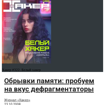
Хакер #322. Белый хакер
Обрывки памяти: пробуем
на вкус дефрагментаторы
Журнал «Хакер»
23.10.2008