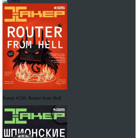
-50%
Хакер #326. Router from Hell