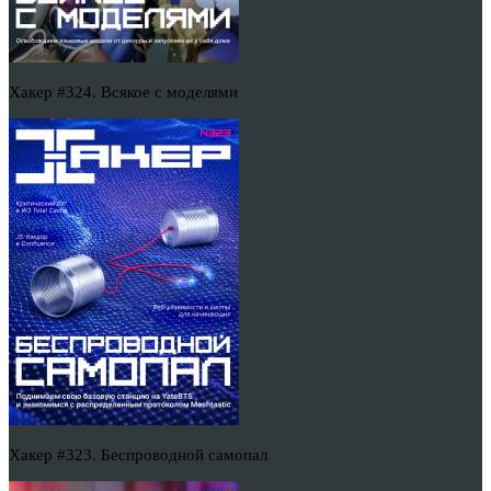
Хакер #324. Всякое с моделями
Хакер #323. Беспроводной самопал