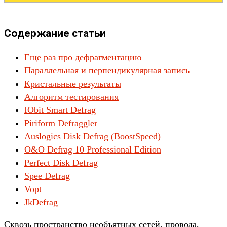
Содержание статьи
Еще раз про дефрагментацию
Параллельная и перпендикулярная запись
Кристальные результаты
Алгоритм тестирования
IObit Smart Defrag
Piriform Defraggler
Auslogics Disk Defrag (BoostSpeed)
O&O Defrag 10 Professional Edition
Perfect Disk Defrag
Spee Defrag
Vopt
JkDefrag
Сквозь пространство необъятных сетей, провода,