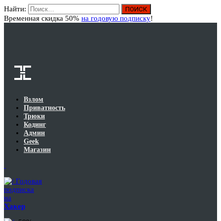
Найти:
Вход
Временная скидка 50%
на годовую подписку
!
Взлом
Приватность
Трюки
Кодинг
Админ
Geek
Магазин
Годовая
подписка
на
Хакер