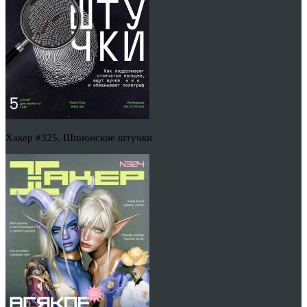
Хакер #325. Шпионские штучки