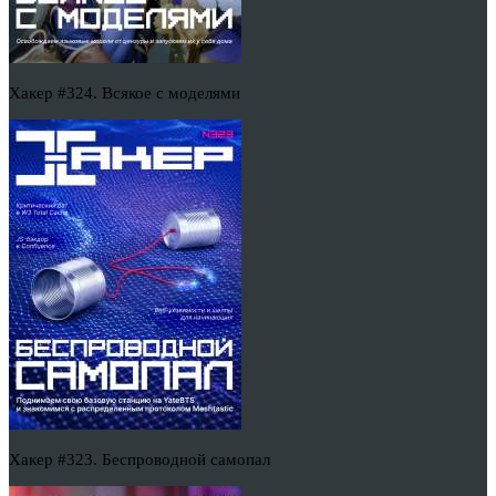
Хакер #324. Всякое с моделями
Хакер #323. Беспроводной самопал