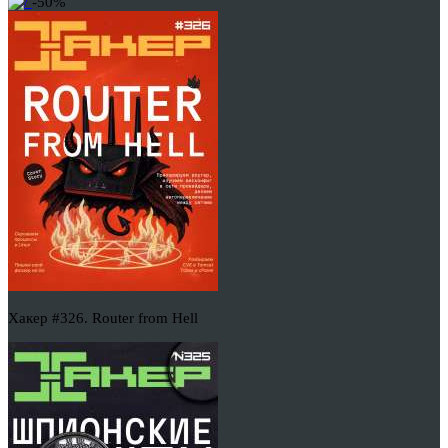
-50%
Хакер #326. Router from Hell