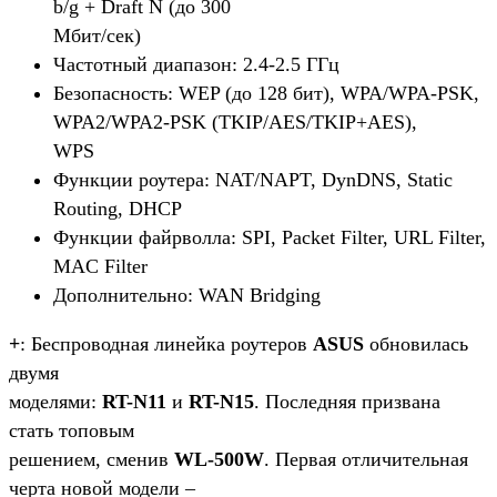
b/g + Draft N (до 300
Мбит/сек)
Частотный диапазон: 2.4-2.5 ГГц
Безопасность: WEP (до 128 бит), WPA/WPA-PSK,
WPA2/WPA2-PSK (TKIP/AES/TKIP+AES),
WPS
Функции роутера: NAT/NAPT, DynDNS, Static
Routing, DHCP
Функции файрволла: SPI, Packet Filter, URL Filter,
MAC Filter
Дополнительно: WAN Bridging
+
: Беспроводная линейка роутеров
ASUS
обновилась
двумя
моделями:
RT-N11
и
RT-N15
. Последняя призвана
стать топовым
решением, сменив
WL-500W
. Первая отличительная
черта новой модели –