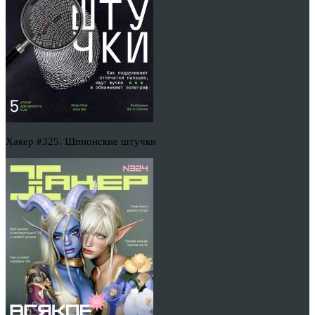
Хакер #325. Шпионские штучки