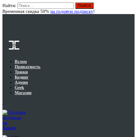
Найти:
Вход
Временная скидка 50%
на годовую подписку
!
Взлом
Приватность
Трюки
Кодинг
Админ
Geek
Магазин
Годовая
подписка
на
Хакер