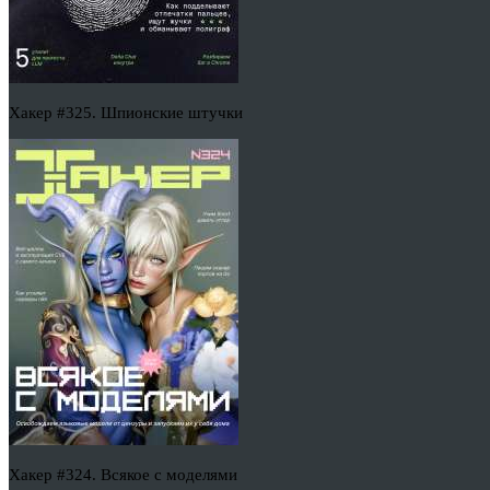
Хакер #325. Шпионские штучки
Хакер #324. Всякое с моделями