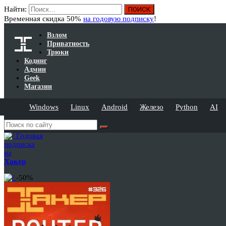
Найти:
Временная скидка 50%
на годовую подписку
!
Взлом
Приватность
Трюки
Кодинг
Админ
Geek
Магазин
Windows
Linux
Android
Железо
Python
AI
Годовая
подписка
на
Хакер
-50%