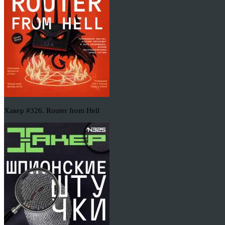
Хакер #326. Router from Hell