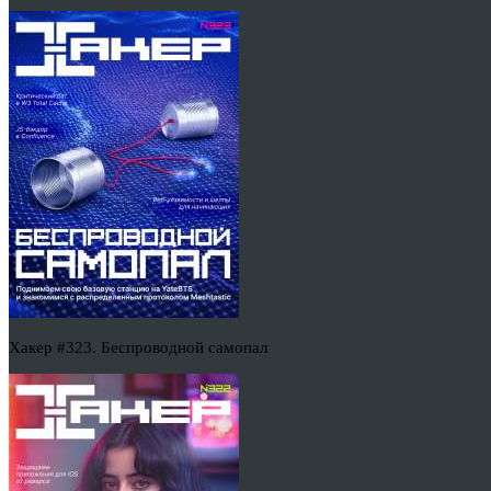
Хакер #323. Беспроводной самопал