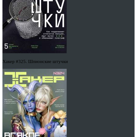
Хакер #325. Шпионские штучки