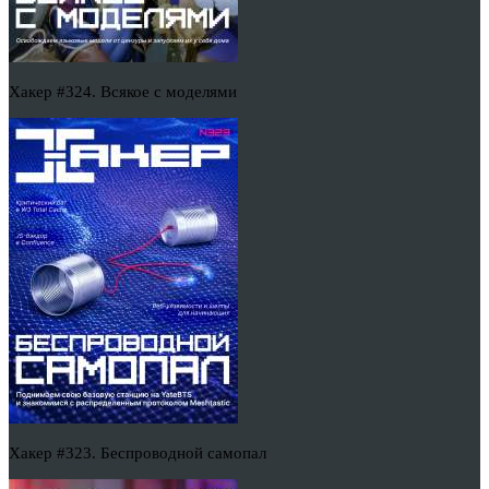
Хакер #324. Всякое с моделями
Хакер #323. Беспроводной самопал