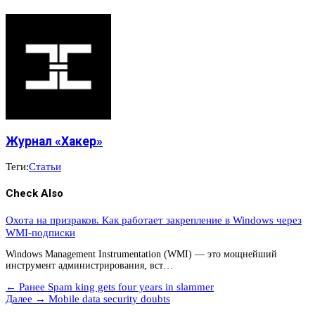
Журнал «Хакер»
Теги:
Статьи
Check Also
Охота на призраков. Как работает закрепление в Windows через
WMI-подписки
Windows Management Instrumentation (WMI) — это мощнейший
инструмент администрирования, вст…
← Ранее
Spam king gets four years in slammer
Далее →
Mobile data security doubts