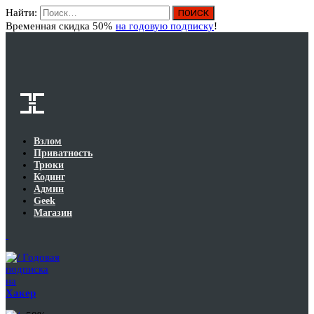
Найти:
Вход
Временная скидка 50%
на годовую подписку
!
Взлом
Приватность
Трюки
Кодинг
Админ
Geek
Магазин
Годовая
подписка
на
Хакер