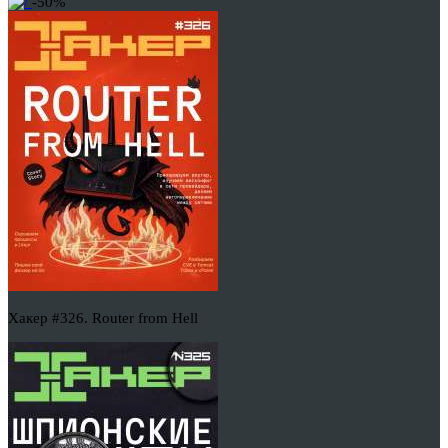
-50%
Хакер #326. Router from Hell