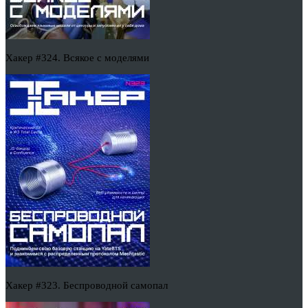
Хакер #324. Всякое с моделями
Хакер #323. Беспроводной самопал