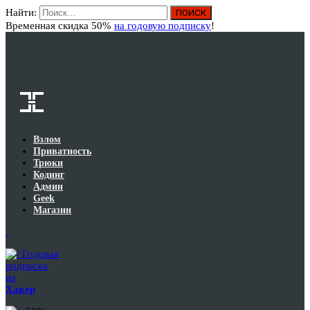
Найти:
Вход
Временная скидка 50%
на годовую подписку
!
Взлом
Приватность
Трюки
Кодинг
Админ
Geek
Магазин
Годовая
подписка
на
Хакер