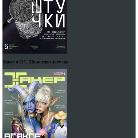
Хакер #325. Шпионские штучки