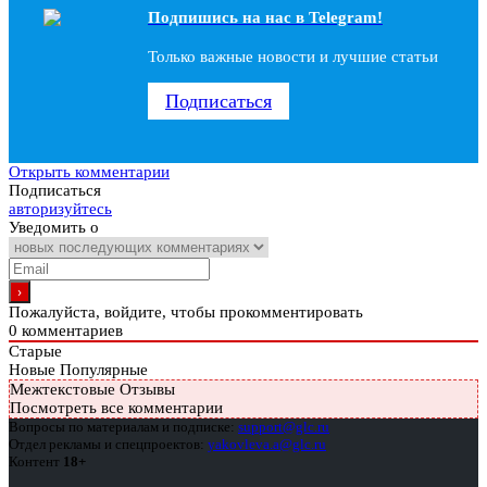
Подпишись на наc в Telegram!
Только важные новости и лучшие статьи
Подписаться
Открыть комментарии
Подписаться
авторизуйтесь
Уведомить о
Пожалуйста, войдите, чтобы прокомментировать
0
комментариев
Старые
Новые
Популярные
Межтекстовые Отзывы
Посмотреть все комментарии
Вопросы по материалам и подписке:
support@glc.ru
Отдел рекламы и спецпроектов:
yakovleva.a@glc.ru
Контент
18+