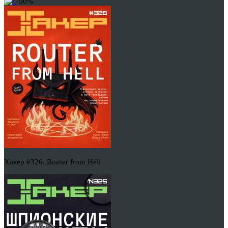
-50%
Хакер #326. Router from Hell