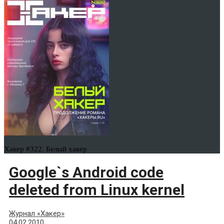
Хакер #322. Белый хакер
Google`s Android code
deleted from Linux kernel
Журнал «Хакер»
04.02.2010