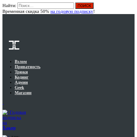
Найти:
Вход
Временная скидка 50%
на годовую подписку
!
Взлом
Приватность
Трюки
Кодинг
Админ
Geek
Магазин
Годовая
подписка
на
Хакер