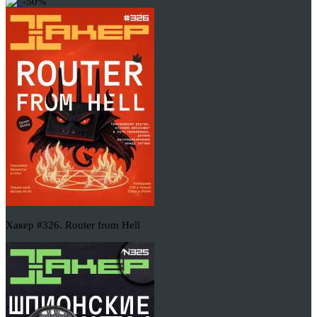
-50%
Хакер #326. Router from Hell