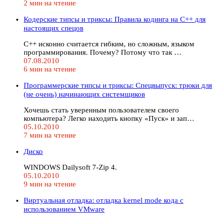
2 мин на чтение
Кодерские типсы и триксы: Правила кодинга на C++ для
настоящих спецов
С++ исконно считается гибким, но сложным, языком
программирования. Почему? Потому что так …
07.08.2010
6 мин на чтение
Программерские типсы и триксы: Спецвыпуск: трюки для
(не очень) начинающих системщиков
Хочешь стать уверенным пользователем своего
компьютера? Легко находить кнопку «Пуск» и зап…
05.10.2010
7 мин на чтение
Диско
WINDOWS Dailysoft 7-Zip 4.
05.10.2010
9 мин на чтение
Виртуальная отладка: отладка kernel mode кода с
использованием VMware