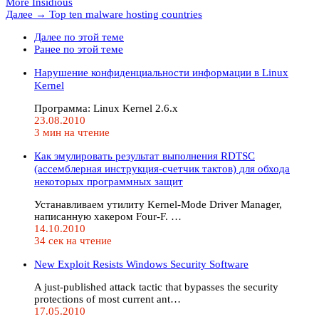
More Insidious
Далее →
Top ten malware hosting countries
Далее по этой теме
Ранее по этой теме
Нарушение конфиденциальности информации в Linux
Kernel
Программа: Linux Kernel 2.6.x
23.08.2010
3 мин на чтение
Как эмулировать результат выполнения RDTSC
(ассемблерная инструкция-счетчик тактов) для обхода
некоторых программных защит
Устанавливаем утилиту Kernel-Mode Driver Manager,
написанную хакером Four-F. …
14.10.2010
34 сек на чтение
New Exploit Resists Windows Security Software
A just-published attack tactic that bypasses the security
protections of most current ant…
17.05.2010