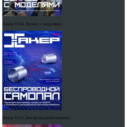
Хакер #324. Всякое с моделями
Хакер #323. Беспроводной самопал