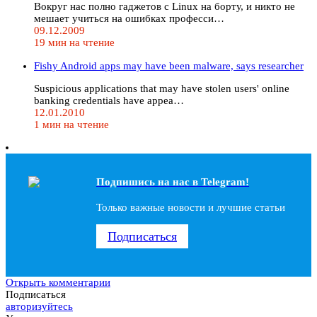
Вокруг нас полно гаджетов с Linux на борту, и никто не
мешает учиться на ошибках професси…
09.12.2009
19 мин на чтение
Fishy Android apps may have been malware, says researcher
Suspicious applications that may have stolen users' online
banking credentials have appea…
12.01.2010
1 мин на чтение
Подпишись на наc в Telegram!
Только важные новости и лучшие статьи
Подписаться
Открыть комментарии
Подписаться
авторизуйтесь