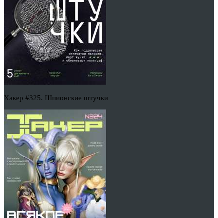
Хакер #325. Шпионские штучки