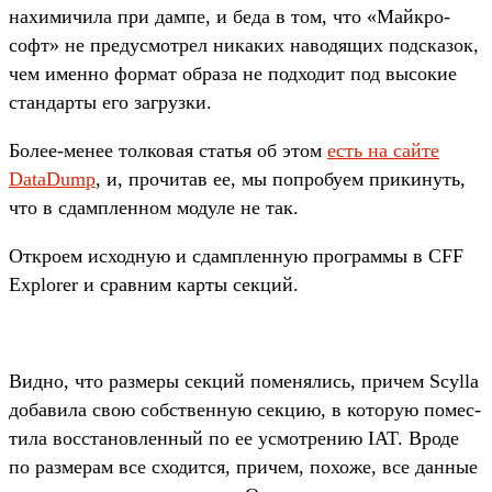
нахими­чила при дам­пе, и беда в том, что «Май­кро­
софт» не пре­дус­мотрел никаких наводя­щих под­ска­зок,
чем имен­но фор­мат обра­за не под­ходит под высокие
стан­дарты его заг­рузки.
Бо­лее‑менее тол­ковая статья об этом
есть на сай­те
DataDump
, и, про­читав ее, мы поп­робу­ем при­кинуть,
что в сдам­плен­ном модуле не так.
От­кро­ем исходную и сдам­плен­ную прог­раммы в CFF
Explorer и срав­ним кар­ты сек­ций.
Вид­но, что раз­меры сек­ций поменя­лись, при­чем Scylla
добави­ла свою собс­твен­ную сек­цию, в которую помес­
тила вос­ста­нов­ленный по ее усмотре­нию IAT. Вро­де
по раз­мерам все схо­дит­ся, при­чем, похоже, все дан­ные