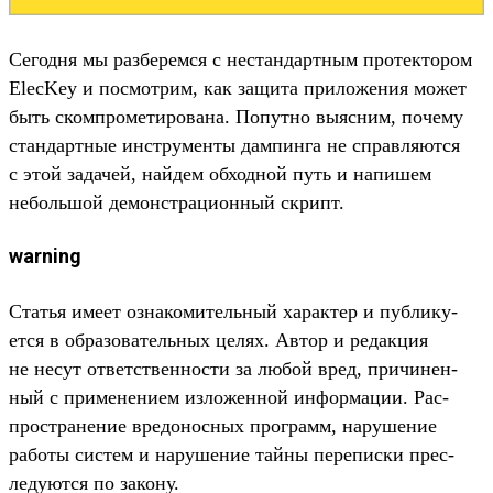
Се­год­ня мы раз­берем­ся с нес­тандар­тным про­тек­тором
ElecKey и пос­мотрим, как защита при­ложе­ния может
быть ском­про­мети­рова­на. Попут­но выяс­ним, почему
стан­дар­тные инс­тру­мен­ты дам­пинга не справ­ляют­ся
с этой задачей, най­дем обходной путь и напишем
неболь­шой демонс­тра­цион­ный скрипт.
warning
Статья име­ет озна­коми­тель­ный харак­тер и пуб­лику­
ется в обра­зова­тель­ных целях. Автор и редак­ция
не несут ответс­твен­ности за любой вред, при­чинен­
ный с при­мене­нием изло­жен­ной информа­ции. Рас­
простра­нение вре­донос­ных прог­рамм, наруше­ние
работы сис­тем и наруше­ние тай­ны перепис­ки прес­
леду­ются по закону.