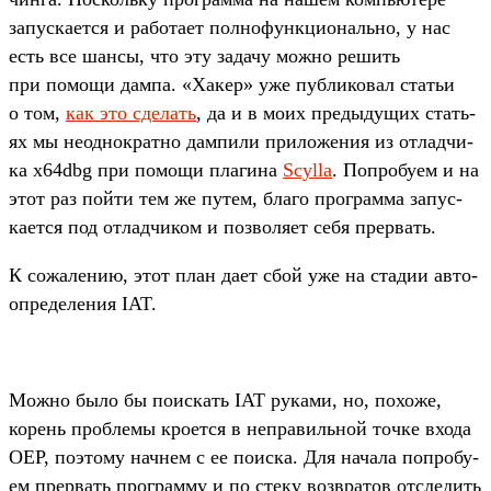
запус­кает­ся и работа­ет пол­нофун­кци­ональ­но, у нас
есть все шан­сы, что эту задачу мож­но решить
при помощи дам­па. «Хакер» уже пуб­ликовал статьи
о том,
как это сде­лать
, да и в моих пре­дыду­щих стать­
ях мы неод­нократ­но дам­пили при­ложе­ния из отладчи­
ка x64dbg при помощи пла­гина
Scylla
. Поп­робу­ем и на
этот раз пой­ти тем же путем, бла­го прог­рамма запус­
кает­ся под отладчи­ком и поз­воля­ет себя прер­вать.
К сожале­нию, этот план дает сбой уже на ста­дии авто­
опре­деле­ния IAT.
Мож­но было бы поис­кать IAT руками, но, похоже,
корень проб­лемы кро­ется в неп­равиль­ной точ­ке вхо­да
OEP, поэто­му нач­нем с ее поис­ка. Для начала поп­робу­
ем прер­вать прог­рамму и по сте­ку воз­вра­тов отсле­дить