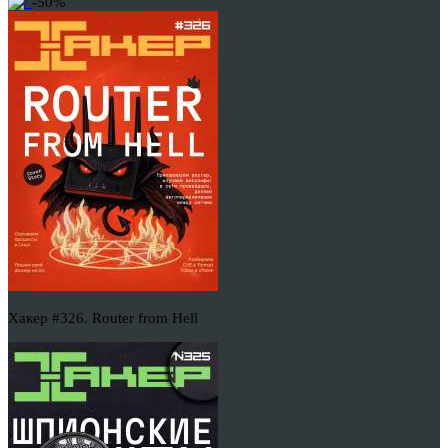
-50%
Хакер #326. Router from Hell