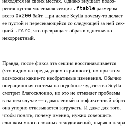
находят­ся на сво­их мес­тах. Одна­ко вну­шает подоз­
.
ftable
рения пус­тая малень­кая сек­ция
раз­мером
0x200
все­го
байт. При дам­пе Scylla почему‑то дела­ет
ее пус­той и пересе­кающей­ся со сле­дующей за ней сек­
.
rsrc
цией
, что прев­раща­ет образ в однознач­но
некор­рек­тный.
Прав­да, пос­ле фик­са эта сек­ция вос­ста­нав­лива­ется
(что вид­но на пре­дыду­щем скрин­шоте), но при этом
воз­можны какие‑то необ­ратимые изме­нения. Обыч­но
опе­раци­онная сис­тема на подоб­ные чудачес­тва Scylla
смот­рит бла­гос­клон­но, но это не отме­няет проб­лемы
в нашем слу­чае — сдам­плен­ный и пофик­сенный образ
она упор­но отка­зыва­ется заг­ружать. И даже для того,
что­бы понять, почему имен­но, нуж­но совер­шить
слиш­ком мно­го слож­ных телод­вижений, ныряя в нед­ра