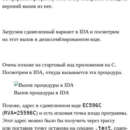
вер­хний вызов из нее.
Заг­рузим сдам­плен­ный вари­ант в IDA и пос­мотрим
на этот вызов в дизас­сем­бли­рован­ном коде.
Очень похоже на стар­товый код при­ложе­ния на C.
Пос­мотрим в IDA, отку­да вызыва­ется эта про­цеду­ра.
Вы­зов про­цеду­ры в IDA
EC596C
По­хоже, адрес в сдам­плен­ном коде
RVA=25596C
(
) и есть иско­мая точ­ка вхо­да прог­раммы.
Этот адрес мож­но было бы получить через трас­су
.
text
или пос­тавив точ­ку оста­нова на сек­цию
, содер­