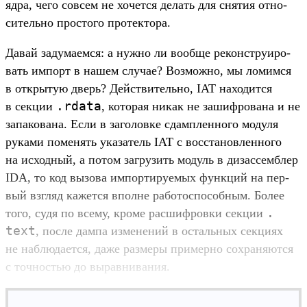
ядра, чего сов­сем не хочет­ся делать для сня­тия отно­
ситель­но прос­того про­тек­тора.
Да­вай задума­емся: а нуж­но ли вооб­ще реконс­тру­иро­
вать импорт в нашем слу­чае? Воз­можно, мы ломим­ся
в откры­тую дверь? Дей­стви­тель­но, IAT находит­ся
.
rdata
в сек­ции
, которая никак не зашиф­рована и не
запако­вана. Если в заголов­ке сдам­плен­ного модуля
руками поменять ука­затель IAT с вос­ста­нов­ленно­го
на исходный, а потом заг­рузить модуль в дизас­сем­блер
IDA, то код вызова импорти­руемых фун­кций на пер­
вый взгляд кажет­ся впол­не работос­пособ­ным. Более
.
того, судя по все­му, кро­ме рас­шифров­ки сек­ции
text
, пос­ле дам­па изме­нений в осталь­ных сек­циях
не наб­люда­ется, даже раз­меры при­мер­но сох­раня­ются
с точ­ностью до вырав­нивания.