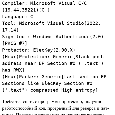
Compiler:
Microsoft
Visual
C/
C
(
19.
44.
35221)[C ]
Language:
C
Tool:
Microsoft
Visual
Studio(
2022,
17.
14)
Sign
tool:
Windows
Authenticode(
2.
0)
[PKCS #7]
Protector:
ElecKey(
2.
00.
X)
(
Heur)
Protection:
Generic[
Stack-
push
address
near
EP
Section
#0 (
".
text")
has
RWX]
(
Heur)
Packer:
Generic[
Last
section
EP
Sections
like
ElecKey
Section
#0
(
".
text")
compressed
High
entropy]
Тре­бует­ся снять с прог­раммы про­тек­тор, получив
работос­пособ­ный код, проз­рачный для ревер­са и пат­
чинга. Пос­коль­ку прог­рамма на нашем компь­юте­ре