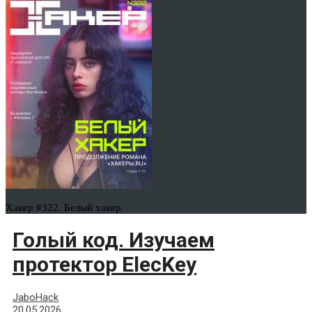
Хакер #322. Белый хакер
Голый код. Изучаем
протектор ElecKey
JaboHack
20.05.2026