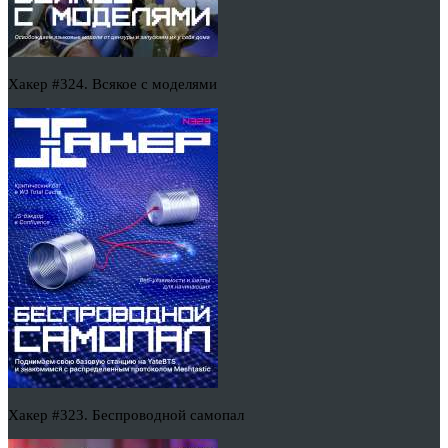
Хакер #324. Всякое с моделями
Хакер #323. Беспроводной самопал