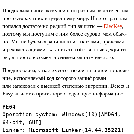
Про­дол­жим нашу экскур­сию по раз­ным экзо­тичес­ким
про­тек­торам и их внут­ренне­му миру. На этот раз нам
попал­ся дос­таточ­но ред­кий тип защиты —
ElecKey
,
поэто­му мы пос­тупим с ним более сурово, чем обыч­
но. Мы не будем огра­ничи­вать­ся пат­чами, прок­сями
и рекомен­даци­ями, как писать собс­твен­ные дек­рипто­
ры, а прос­то возь­мем и сни­мем защиту начис­то.
Пред­положим, у нас име­ется некое натив­ное при­ложе­
ние, исполня­емый код которо­го зашиф­рован
или запако­ван с высокой сте­пенью энтро­пии. Detect It
Easy выда­ет о про­тек­торе сле­дующую информа­цию:
PE64
Operation
system:
Windows(
10)[
AMD64,
64-
bit,
GUI]
Linker:
Microsoft
Linker(
14.
44.
35221)