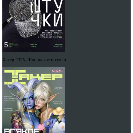
Хакер #325. Шпионские штучки