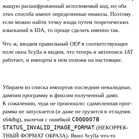
жащую рас­шифро­ван­ный исполня­емый код, но оба
этих спо­соба име­ют опре­делен­ные нюан­сы. Поэто­му
если мож­но най­ти точ­ку вхо­да путем теоре­тичес­ких
изыс­каний в IDA, то про­ще сде­лать имен­но так.
Что ж, вво­дим пра­виль­ный OEP в соот­ветс­тву­ющее
поле окна Scylla и видим, что теперь и авто­поиск IAT
работа­ет, и импорты в нем похожи на нас­тоящие.
Уби­раем из спис­ка импортов пос­ледние невалид­ные,
дам­пим прог­рамму и фик­сим получен­ный дамп.
К сожале­нию, чуда не про­изош­ло: сдам­плен­ная прог­
рамма не запус­кает­ся (и даже не гру­зит­ся в отладчик
C000007B
x64dbg), вылетая с ошиб­кой
STATUS_INVALID_IMAGE_FORMAT
(НЕКОР­РЕК­
ТНЫЙ ФОР­МАТ ОБРА­ЗА). Явно Scylla что‑то