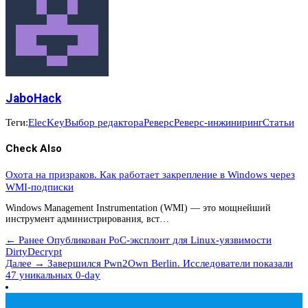
JaboHack
Теги:
ElecKey
Выбор редактора
Реверс
Реверс-инжиниринг
Статьи
Check Also
Охота на призраков. Как работает закрепление в Windows через
WMI-подписки
Windows Management Instrumentation (WMI) — это мощнейший
инструмент администрирования, вст…
← Ранее
Опубликован PoC-эксплоит для Linux-уязвимости
DirtyDecrypt
Далее →
Завершился Pwn2Own Berlin. Исследователи показали
47 уникальных 0-day