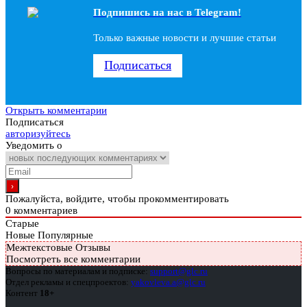
Подпишись на наc в Telegram!
Только важные новости и лучшие статьи
Подписаться
Открыть комментарии
Подписаться
авторизуйтесь
Уведомить о
Пожалуйста, войдите, чтобы прокомментировать
0
комментариев
Старые
Новые
Популярные
Межтекстовые Отзывы
Посмотреть все комментарии
Вопросы по материалам и подписке:
support@glc.ru
Отдел рекламы и спецпроектов:
yakovleva.a@glc.ru
Контент
18+