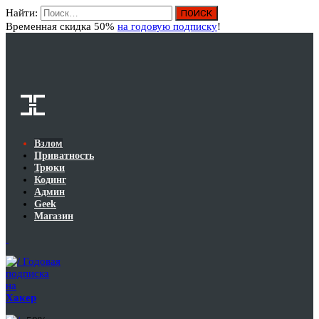
Найти:
Вход
Временная скидка 50%
на годовую подписку
!
Взлом
Приватность
Трюки
Кодинг
Админ
Geek
Магазин
Годовая
подписка
на
Хакер