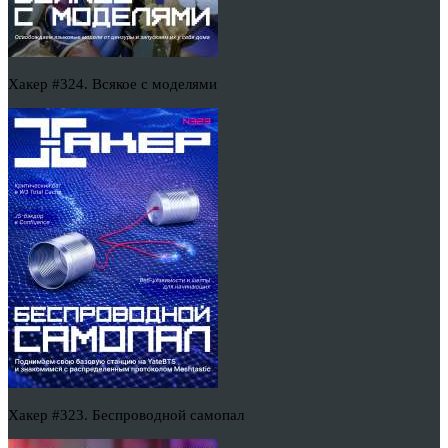
Хакер #324. Всякое с моделями
Хакер #323. Беспроводной самопал