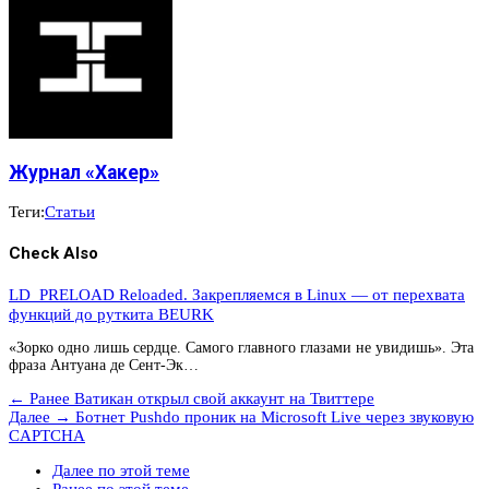
Журнал «Хакер»
Теги:
Статьи
Check Also
LD_PRELOAD Reloaded. Закрепляемся в Linux — от перехвата
функций до руткита BEURK
«Зорко одно лишь сердце. Самого главного глазами не увидишь». Эта
фраза Антуана де Сент-Эк…
← Ранее
Ватикан открыл свой аккаунт на Твиттере
Далее →
Ботнет Pushdo проник на Microsoft Live через звуковую
CAPTCHA
Далее по этой теме
Ранее по этой теме