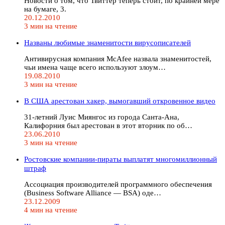
Новости о том, что Твиттер теперь стоит, по крайней мере
на бумаге, 3.
20.12.2010
3 мин на чтение
Названы любимые знаменитости вирусописателей
Антивирусная компания McAfee назвала знаменитостей,
чьи имена чаще всего используют злоум…
19.08.2010
3 мин на чтение
В США арестован хакер, вымогавший откровенное видео
31-летний Луис Миянгос из города Санта-Ана,
Калифорния был арестован в этот вторник по об…
23.06.2010
3 мин на чтение
Ростовские компании-пираты выплатят многомиллионный
штраф
Ассоциация производителей программного обеспечения
(Business Software Alliance — BSA) оде…
23.12.2009
4 мин на чтение