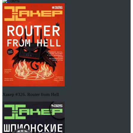
-50%
Хакер #326. Router from Hell