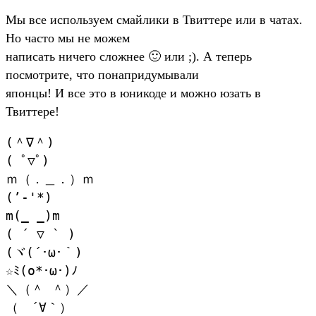
Мы все используем смайлики в Твиттере или в чатах.
Но часто мы не можем
написать ничего сложнее 🙂 или ;). А теперь
посмотрите, что понапридумывали
японцы! И все это в юникоде и можно юзать в
Твиттере!
(＾∇＾)
( ﾟ▽ﾟ)
ｍ（．＿．）ｍ
(’-'*)
m(_ _)m
( ´ ▽ ` )
(ヾ(´･ω･｀)
☆ﾐ(o*･ω･)ﾉ
＼（＾ ＾）／
（ ´∀｀）