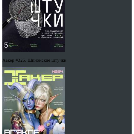
Хакер #325. Шпионские штучки