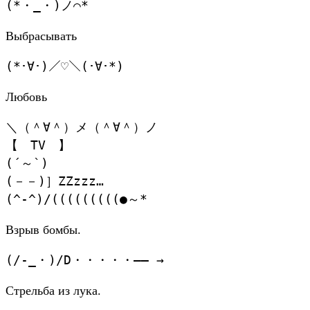
(*・_・)ノ⌒*
Выбрасывать
(*･∀･)／♡＼(･∀･*)
Любовь
＼（＾∀＾）メ（＾∀＾）ノ
【 TV 】
(´～`)
(－－)］ZZzzz…
(^-^)/(((((((((●～*
Взрыв бомбы.
(/-_・)/D・・・・・—— →
Стрельба из лука.