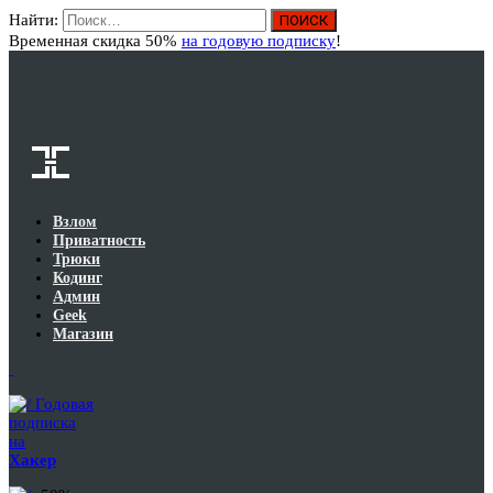
Найти:
Вход
Временная скидка 50%
на годовую подписку
!
Взлом
Приватность
Трюки
Кодинг
Админ
Geek
Магазин
Годовая
подписка
на
Хакер