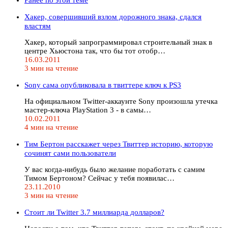
Хакер, совершивший взлом дорожного знака, сдался
властям
Хакер, который запрограммировал строительный знак в
центре Хьюстона так, что бы тот отобр…
16.03.2011
3 мин на чтение
Sony сама опубликовала в твиттере ключ к PS3
На официальном Twitter-аккаунте Sony произошла утечка
мастер-ключа PlayStation 3 - в самы…
10.02.2011
4 мин на чтение
Тим Бертон расскажет через Твиттер историю, которую
сочинят сами пользователи
У вас когда-нибудь было желание поработать с самим
Тимом Бертоном? Сейчас у тебя появилас…
23.11.2010
3 мин на чтение
Стоит ли Twitter 3.7 миллиарда долларов?