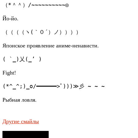
（*＾＾）/~~~~~~~~~~◎
Йо-йо.
（（（（ヽ(｀０´）ノ））））
Японское проявление аниме-ненависти.
( `_)乂(_’ )
Fight!
(*^_^;)_o/━━━━━━>ﾟ)))≫彡 ~ ~ ~
Рыбная ловля.
Другие смайлы