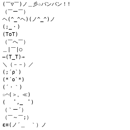
(￣▽￣)ノ＿彡☆バンバン！!
（￣ー￣）
ヘ(^_^ヘ)(ノ^_^)ノ
(;_・)
(ToT)
（￣へ￣）
＿|￣|○
―(T_T)→
＼（－－）／
(;´ρ`)
(*´ο`*)
(´・｀)
☆⌒(＞。≪)
( ﾟ,_ゝﾟ)
（｀ー´）
（￣～￣;）
ε≡(ノ´＿ゝ｀）ノ