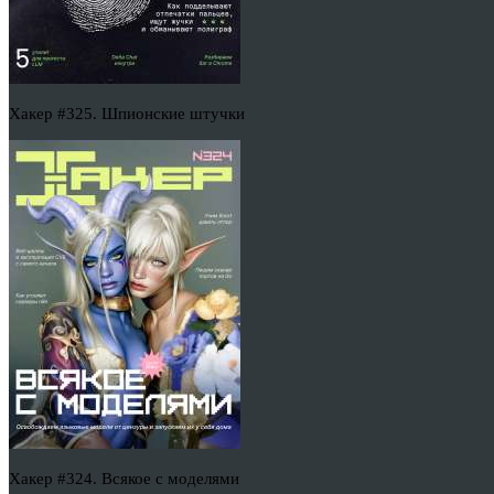
Хакер #325. Шпионские штучки
Хакер #324. Всякое с моделями