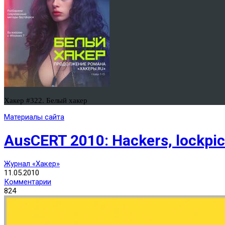
Хакер #322. Белый хакер
Материалы сайта
AusCERT 2010: Hackers, lockpic
Журнал «Хакер»
11.05.2010
Комментарии
824