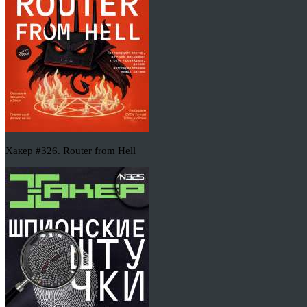
Хакер #326. Router from Hell