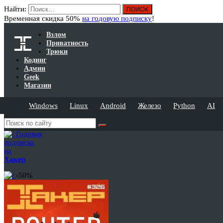
Найти:
Временная скидка 50%
на годовую подписку
!
Взлом
Приватность
Трюки
Кодинг
Админ
Geek
Магазин
Windows
Linux
Android
Железо
Python
AI
Годовая
подписка
на
Хакер
-50%