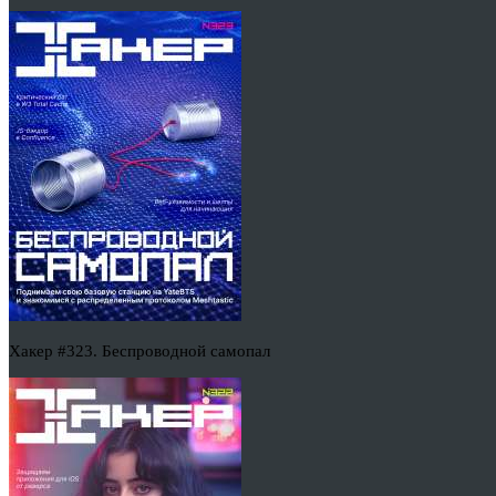
Хакер #323. Беспроводной самопал