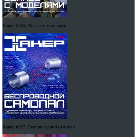
Хакер #324. Всякое с моделями
Хакер #323. Беспроводной самопал