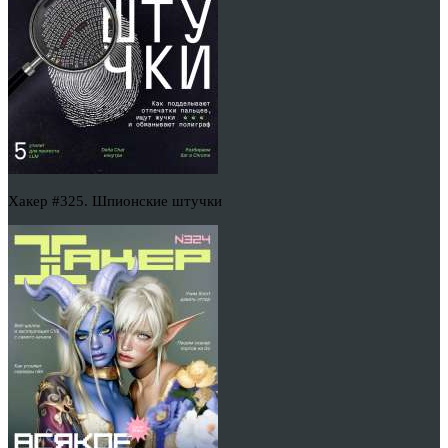
Хакер #325. Шпионские штучки