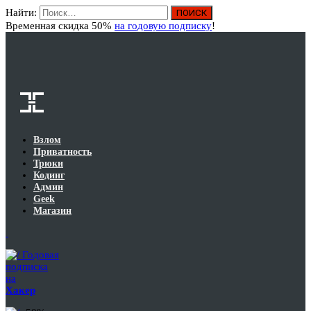
Найти:
Вход
Временная скидка 50%
на годовую подписку
!
Взлом
Приватность
Трюки
Кодинг
Админ
Geek
Магазин
Годовая
подписка
на
Хакер