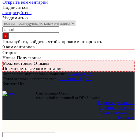
Открыть комментарии
Подписаться
авторизуйтесь
Уведомить о
Пожалуйста, войдите, чтобы прокомментировать
0
комментариев
Старые
Новые
Популярные
Межтекстовые Отзывы
Посмотреть все комментарии
Вопросы по материалам и подписке:
support@glc.ru
Отдел рекламы и спецпроектов:
yakovleva.a@glc.ru
Контент
18+
Сайт защищен Qrator —
самой забойной защитой от DDoS в мире
Подписка для физлиц
Подписка для юрлиц
Реклама на «Хакере»
Контакты