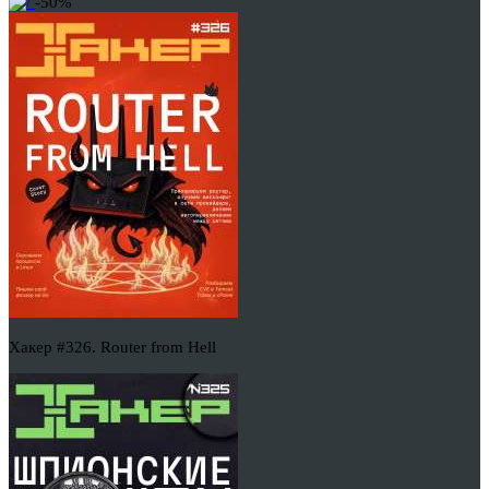
-50%
Хакер #326. Router from Hell