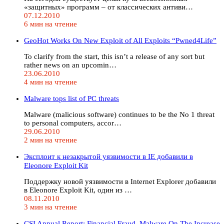
«защитных» программ – от классических антиви…
07.12.2010
6 мин на чтение
GeoHot Works On New Exploit of All Exploits “Pwned4Life”
To clarify from the start, this isn’t a release of any sort but
rather news on an upcomin…
23.06.2010
4 мин на чтение
Malware tops list of PC threats
Malware (malicious software) continues to be the No 1 threat
to personal computers, accor…
29.06.2010
2 мин на чтение
Эксплоит к незакрытой уязвимости в IE добавили в
Eleonore Exploit Kit
Поддержку новой уязвимости в Internet Explorer добавили
в Eleonore Exploit Kit, один из …
08.11.2010
3 мин на чтение
CSI Annual Report: Financial Fraud, Malware On The Increase