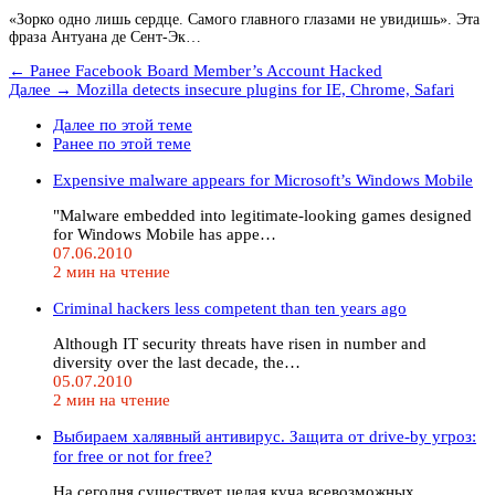
«Зорко одно лишь сердце. Самого главного глазами не увидишь». Эта
фраза Антуана де Сент-Эк…
← Ранее
Facebook Board Member’s Account Hacked
Далее →
Mozilla detects insecure plugins for IE, Chrome, Safari
Далее по этой теме
Ранее по этой теме
Expensive malware appears for Microsoft’s Windows Mobile
"Malware embedded into legitimate-looking games designed
for Windows Mobile has appe…
07.06.2010
2 мин на чтение
Criminal hackers less competent than ten years ago
Although IT security threats have risen in number and
diversity over the last decade, the…
05.07.2010
2 мин на чтение
Выбираем халявный антивирус. Защита от drive-by угроз:
for free or not for free?
На сегодня существует целая куча всевозможных