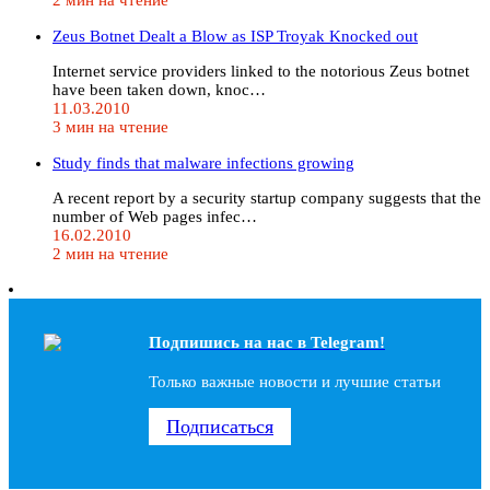
Zeus Botnet Dealt a Blow as ISP Troyak Knocked out
Internet service providers linked to the notorious Zeus botnet
have been taken down, knoc…
11.03.2010
3 мин на чтение
Study finds that malware infections growing
A recent report by a security startup company suggests that the
number of Web pages infec…
16.02.2010
2 мин на чтение
Подпишись на наc в Telegram!
Только важные новости и лучшие статьи
Подписаться