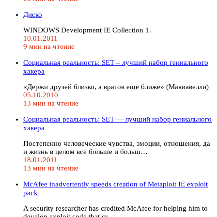
Диско
WINDOWS Development IE Collection 1.
10.01.2011
9 мин на чтение
Социальная реальность: SET – лучший набор гениального
хакера
«Держи друзей близко, а врагов еще ближе» (Макиавелли)
05.10.2010
13 мин на чтение
Социальная реальность: SET — лучший набор гениального
хакера
Постепенно человеческие чувства, эмоции, отношения, да
и жизнь в целом все больше и больш…
18.01.2011
13 мин на чтение
McAfee inadvertently speeds creation of Metaploit IE exploit
pack
A security researcher has credited McAfee for helping him to
develop exploit code that cr…