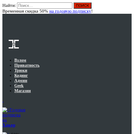
Найти:
Вход
Временная скидка 50%
на годовую подписку
!
Взлом
Приватность
Трюки
Кодинг
Админ
Geek
Магазин
Годовая
подписка
на
Хакер