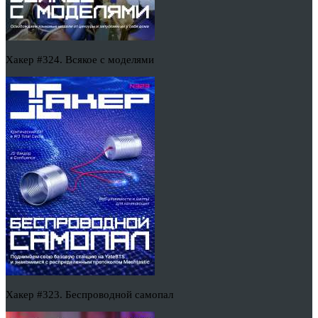
Хакер #324. Всякое с моделями
Хакер #323. Беспроводной самопал