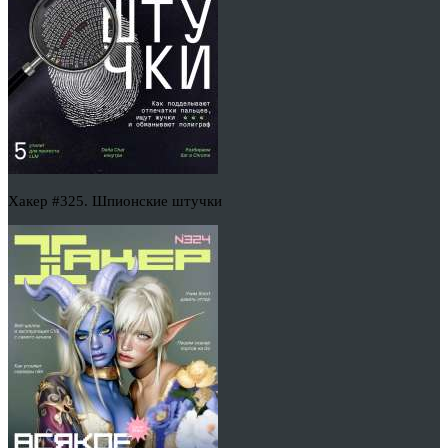
Хакер #325. Шпионские штучки