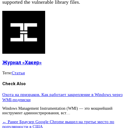
supported the vulnerable library files.
Журнал «Хакер»
Теги:
Статьи
Check Also
Охота на призраков. Как работает закрепление в Windows через
WMI-подписки
Windows Management Instrumentation (WMI) — это мощнейший
инструмент администрирования, вст…
← Ранее
Браузер Google Chrome вышел на третье место по
популярности в США