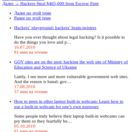
Далее →
Hackers Steal $465,000 from Escrow Firm
Далее по этой теме
Ранее по этой теме
Hackers’ playground: hackers’ brain-twisters
Have you ever thought about legal hacking? Is it possible to
do the things you love and p…
16.07.2010
81 мин на чтение
GOV sites are on the spot: hacking the web site of Ministry of
Education and Science of Ukraine
Lately, I see more and more vulnerable government web sites.
And the reason is banal: gov…
17.08.2010
37 мин на чтение
How to peep in other laptop built-in webcam: Learn how to
use a built-in webcam for one’s own purposes
Some people truly believe their laptop built-in webcams can
pry them so they fearfully be…
05.10.2010
61 мин на чтение