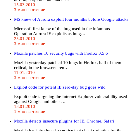
15.03.2010
3 мин на чтение
MS knew of Aurora exploit four months before Google attacks
Microsoft first knew of the bug used in the infamous
Operation Aurora IE exploits as long…
25.01.2010
3 мин на чтение
Mozilla patches 10 security bugs with Firefox 3.5.6
Mozilla yesterday patched 10 bugs in Firefox, half of them
critical, in the browser's ren…
11.01.2010
3 мин на чтение
Exploit code for potent IE zero-day bug goes wild
Exploit code targeting the Internet Explorer vulnerability used
against Google and other …
18.01.2010
1 мин на чтение
Mozilla detects insecure plugins for IE, Chrome, Safari
Mozilla has introduced a service that checks plugins for the