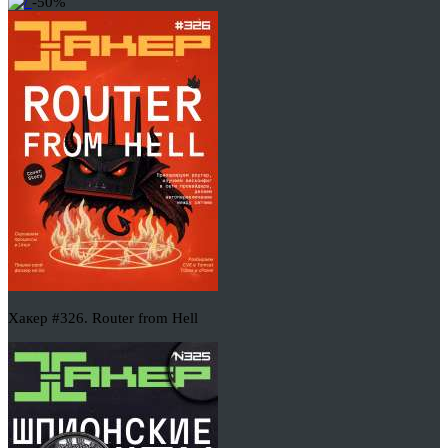
-50%
Хакер #326. Router from Hell