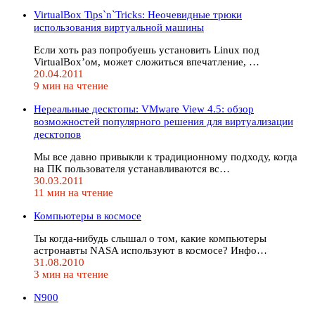
VirtualBox Tips`n`Tricks: Неочевидные трюки
использования виртуальной машины
Если хоть раз попробуешь установить Linux под
VirtualBox’ом, может сложиться впечатление, …
20.04.2011
9 мин на чтение
Нереальные десктопы: VMware View 4.5: обзор
возможностей популярного решения для виртуализации
десктопов
Мы все давно привыкли к традиционному подходу, когда
на ПК пользователя устанавливаются вс…
30.03.2011
11 мин на чтение
Компьютеры в космосе
Ты когда-нибудь слышал о том, какие компьютеры
астронавты NASA используют в космосе? Инфо…
31.08.2010
3 мин на чтение
N900