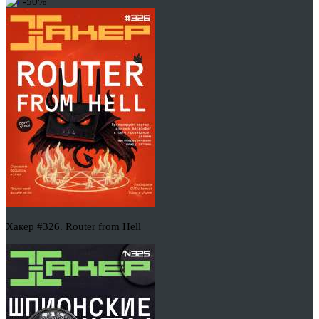
-50%
Хакер #326. Router from Hell