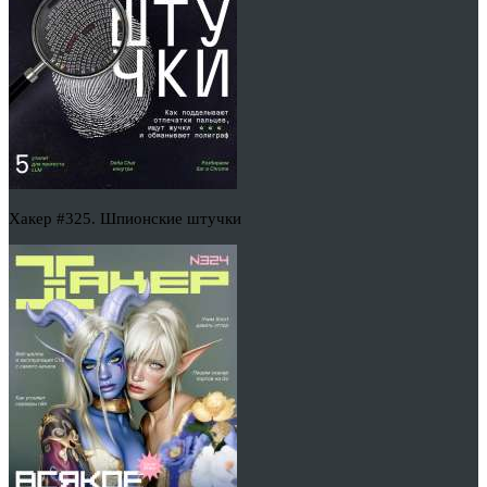
Хакер #325. Шпионские штучки