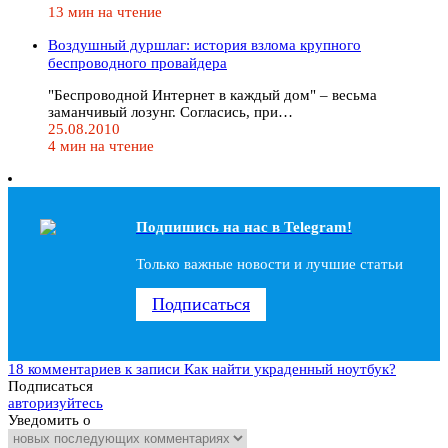
13 мин на чтение
Воздушный дуршлаг: история взлома крупного
беспроводного провайдера
"Беспроводной Интернет в каждый дом" – весьма
заманчивый лозунг. Согласись, при…
25.08.2010
4 мин на чтение
Подпишись на наc в Telegram!
Только важные новости и лучшие статьи
Подписаться
18 комментариев
к записи Как найти украденный ноутбук?
Подписаться
авторизуйтесь
Уведомить о