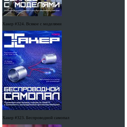
Хакер #324. Всякое с моделями
Хакер #323. Беспроводной самопал