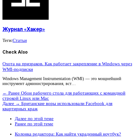
Журнал «Хакер»
Теги:
Статьи
Check Also
Охота на призраков. Как работает закрепление в Windows через
WMI-подписки
Windows Management Instrumentation (WMI) — это мощнейший
инструмент администрирования, вст…
← Ранее
Обои рабочего стола для работающих с командной
строкой Linux или Mac
Далее →
Британские воры использовали Facebook для
квартирных краж
Далее по этой теме
Ранее по этой теме
Колонка редактора: Как найти украденный ноутбук?