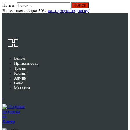
Найти:
Вход
Временная скидка 50%
на годовую подписку
!
Взлом
Приватность
Трюки
Кодинг
Админ
Geek
Магазин
Годовая
подписка
на
Хакер