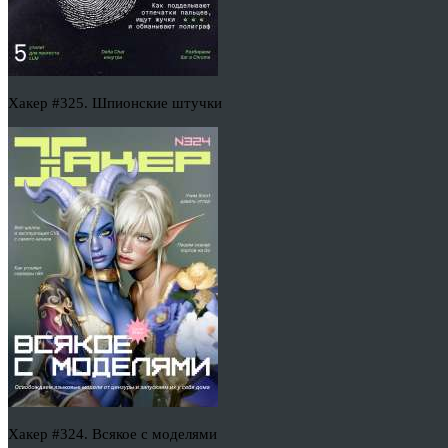
Хакер #325. Шпионские штучки
Хакер #324. Всякое с моделями