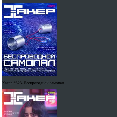
Хакер #323. Беспроводной самопал