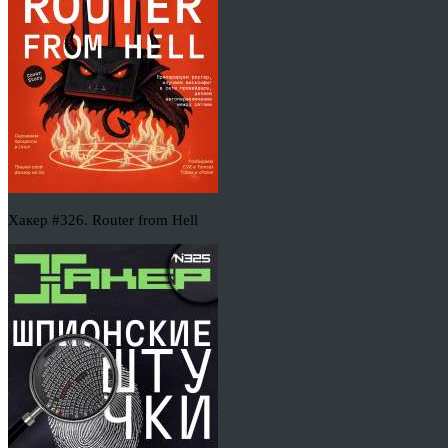
Хакер #326. Router from Hell