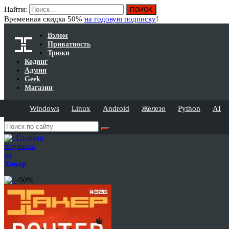
Найти:
Временная скидка 50%
на годовую подписку
!
Взлом
Приватность
Трюки
Кодинг
Админ
Geek
Магазин
Windows
Linux
Android
Железо
Python
AI
Годовая
подписка
на
Хакер
-50%