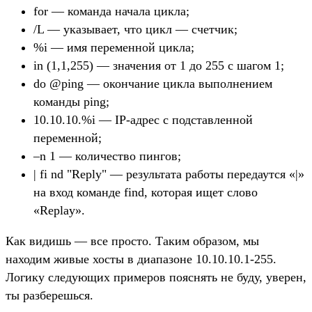
for — команда начала цикла;
/L — указывает, что цикл — счетчик;
%i — имя переменной цикла;
in (1,1,255) — значения от 1 до 255 с шагом 1;
do @ping — окончание цикла выполнением
команды ping;
10.10.10.%i — IP-адрес с подставленной
переменной;
–n 1 — количество пингов;
| fi nd "Reply" — результата работы передаутся «|»
на вход команде find, которая ищет слово
«Replay».
Как видишь — все просто. Таким образом, мы
находим живые хосты в диапазоне 10.10.10.1-255.
Логику следующих примеров пояснять не буду, уверен,
ты разберешься.