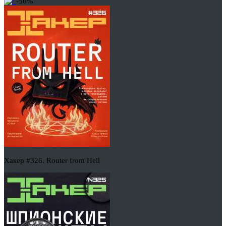
-50%
Хакер #326. Router from Hell