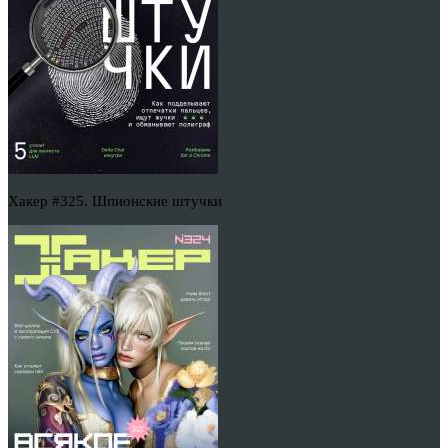
Хакер #325. Шпионские штучки