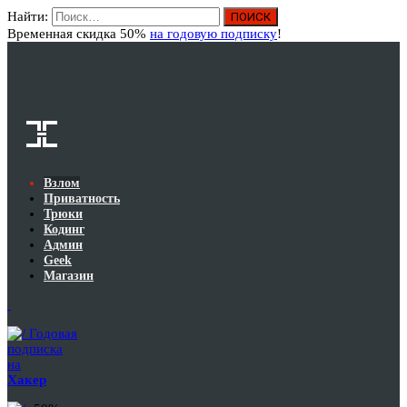
Найти:
Вход
Временная скидка 50%
на годовую подписку
!
Взлом
Приватность
Трюки
Кодинг
Админ
Geek
Магазин
Годовая
подписка
на
Хакер