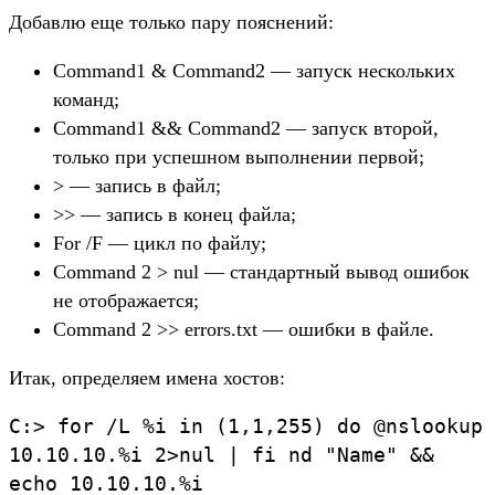
Добавлю еще только пару пояснений:
Command1 & Command2 — запуск нескольких
команд;
Command1 && Command2 — запуск второй,
только при успешном выполнении первой;
> — запись в файл;
>> — запись в конец файла;
For /F — цикл по файлу;
Command 2 > nul — стандартный вывод ошибок
не отображается;
Command 2 >> errors.txt — ошибки в файле.
Итак, определяем имена хостов:
C:> for /L %i in (1,1,255) do @nslookup
10.10.10.%i 2>nul | fi nd "Name" &&
echo 10.10.10.%i