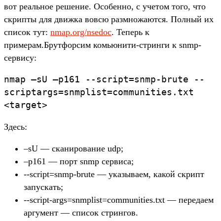
вот реальное решение. Особенно, с учетом того, что
скрипты для движка вовсю размножаются. Полный их
список тут:
nmap.org/nsedoc
. Теперь к
примерам.Брутфорсим комьюнити-стринги к snmp-
сервису:
nmap –sU –p161 --script=snmp-brute --
scriptargs=snmplist=communities.txt
<target>
Здесь:
–sU — сканирование udp;
–p161 — порт snmp сервиса;
--script=snmp-brute — указываем, какой скрипт
запускать;
--script-args=snmplist=communities.txt — передаем
аргумент — список стрингов.