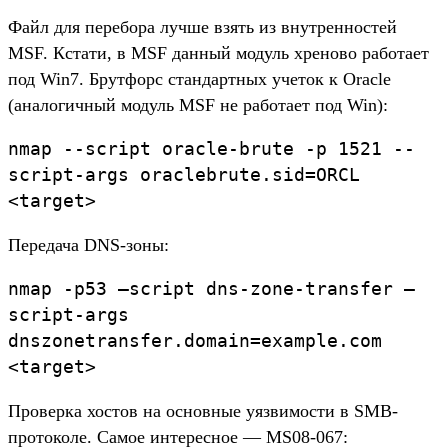
Файл для перебора лучше взять из внутренностей
MSF. Кстати, в MSF данный модуль хреново работает
под Win7. Брутфорс стандартных учеток к Oracle
(аналогичный модуль MSF не работает под Win):
nmap --script oracle-brute -p 1521 --
script-args oraclebrute.sid=ORCL
<target>
Передача DNS-зоны:
nmap -p53 –script dns-zone-transfer –
script-args
dnszonetransfer.domain=example.com
<target>
Проверка хостов на основные уязвимости в SMB-
протоколе. Самое интересное — MS08-067: