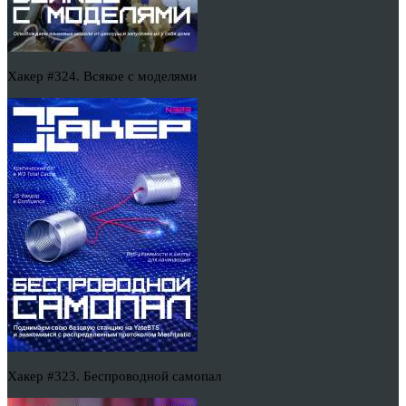
Хакер #324. Всякое с моделями
Хакер #323. Беспроводной самопал