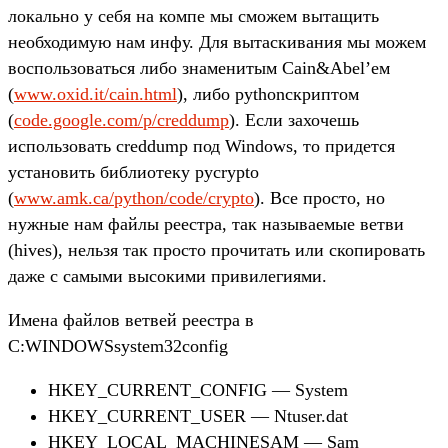
локально у себя на компе мы сможем вытащить
необходимую нам инфу. Для вытаскивания мы можем
воспользоваться либо знаменитым Cain&Abel’ем
(
www.oxid.it/cain.html
), либо pythonскриптом
(
code.google.com/p/creddump
). Если захочешь
использовать creddump под Windows, то придется
установить библиотеку pycrypto
(
www.amk.ca/python/code/crypto
). Все просто, но
нужные нам файлы реестра, так называемые ветви
(hives), нельзя так просто прочитать или скопировать
даже с самыми высокими привилегиями.
Имена файлов ветвей реестра в
C:WINDOWSsystem32config
HKEY_CURRENT_CONFIG — System
HKEY_CURRENT_USER — Ntuser.dat
HKEY_LOCAL_MACHINESAM — Sam