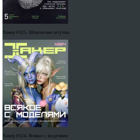
Хакер #325. Шпионские штучки
Хакер #324. Всякое с моделями