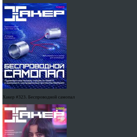
Хакер #323. Беспроводной самопал