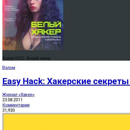
Хакер #322. Белый хакер
Взлом
Easy Hack: Хакерские секрет
Журнал «Хакер»
23.08.2011
Комментарии
31,930