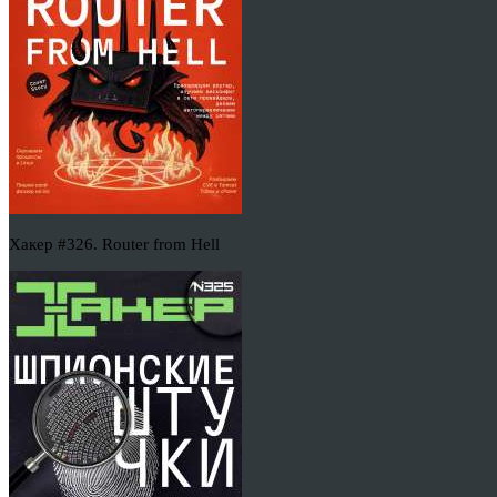
Хакер #326. Router from Hell