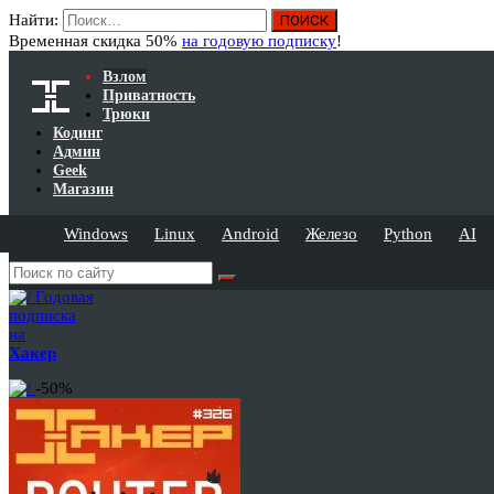
Найти:
Временная скидка 50%
на годовую подписку
!
Взлом
Приватность
Трюки
Кодинг
Админ
Geek
Магазин
Windows
Linux
Android
Железо
Python
AI
Годовая
подписка
на
Хакер
-50%