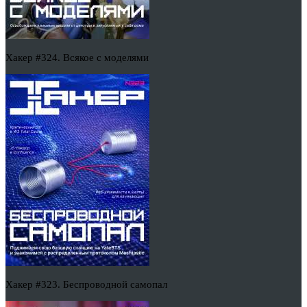
Хакер #324. Всякое с моделями
Хакер #323. Беспроводной самопал