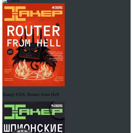
-50%
Хакер #326. Router from Hell