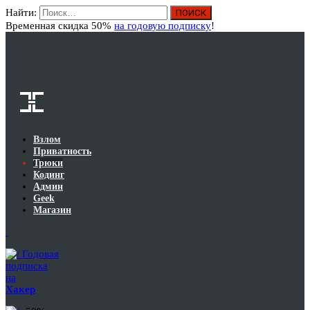
Найти:
Вход
Временная скидка 50%
на годовую подписку
!
Взлом
Приватность
Трюки
Кодинг
Админ
Geek
Магазин
Годовая
подписка
на
Хакер