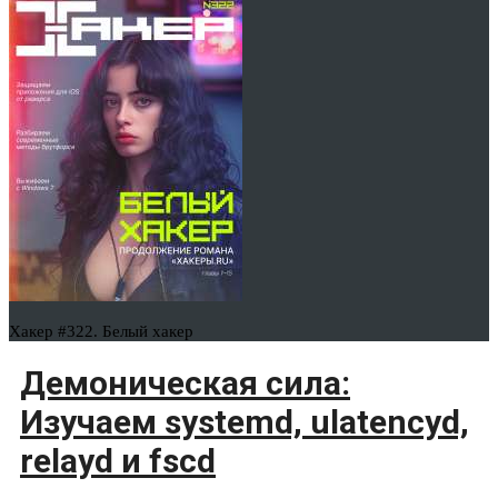
Хакер #322. Белый хакер
Демоническая сила:
Изучаем systemd, ulatencyd,
relayd и fscd