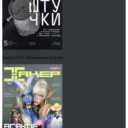
Хакер #325. Шпионские штучки