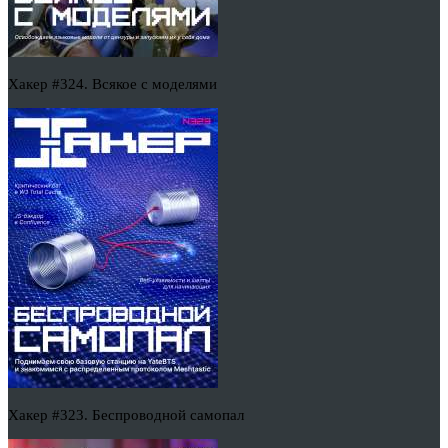
Хакер #324. Всякое с моделями
Хакер #323. Беспроводной самопал