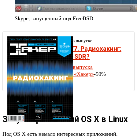
Skype, запущенный под FreeBSD
Другие статьи в выпуске:
Хакер #177. Радиохакинг:
что такое SDR?
Содержание выпуска
Подписка на «Хакер»
-50%
Запуск приложений OS X в Linux
Под OS X есть немало интересных приложений.