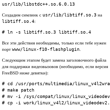
usr/lib/libtiff.so.3
Создадим симлинк с
на
libtiff.so.4
:
Все эти действия необходимы, только если тебе нужен
www/linux-f10-flashplugin
порт
.
Следующим этапом будет замена заголовочного файла
для поддержки видеовызовов (необходимо, если версия
FreeBSD ниже девятки):
# cd /usr/ports/multimedia/linux_v4l2wra
# make patch

# mv -i /sys/compat/linux/linux_videodev