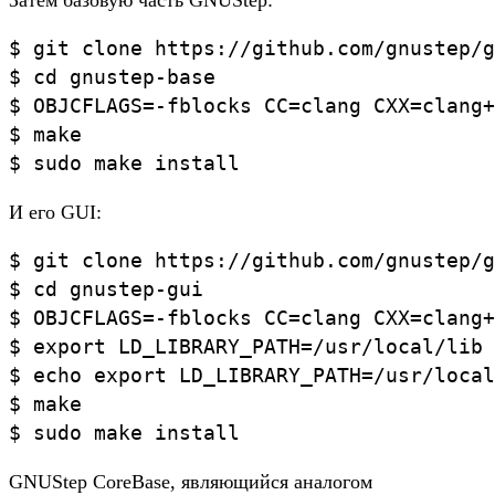
Затем базовую часть GNUStep:
$ git clone https://github.com/gnustep/g
$ cd gnustep-base

$ OBJCFLAGS=-fblocks CC=clang CXX=clang+
$ make

И его GUI:
$ git clone https://github.com/gnustep/g
$ cd gnustep-gui

$ OBJCFLAGS=-fblocks CC=clang CXX=clang+
$ export LD_LIBRARY_PATH=/usr/local/lib

$ echo export LD_LIBRARY_PATH=/usr/local
$ make

GNUStep CoreBase, являющийся аналогом