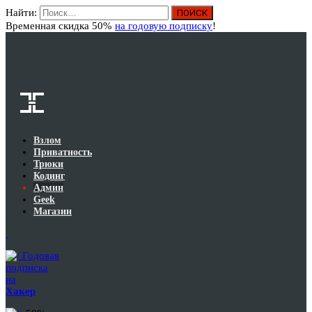
Найти:
Вход
Временная скидка 50%
на годовую подписку
!
Взлом
Приватность
Трюки
Кодинг
Админ
Geek
Магазин
Годовая
подписка
на
Хакер