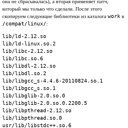
она не сбрасывалась), а вторая применяет патч,
который мы только что сделали. После этого
work
скопируем следующие библиотеки из каталога
в
/compat/linux/
:
lib/ld-2.12.so

lib/ld-linux.so.2

lib/libc-2.12.so

lib/libc.so.6

lib/libdl-2.12.so

lib/libdl.so.2

lib/libgcc_s-4.4.6-20110824.so.1

lib/libgcc_s.so.1

lib/libglib-2.0.so.0

lib/libglib-2.0.so.0.2200.5

lib/libpthread-2.12.so

lib/libpthread.so.0

usr/lib/libstdc++.so.6
