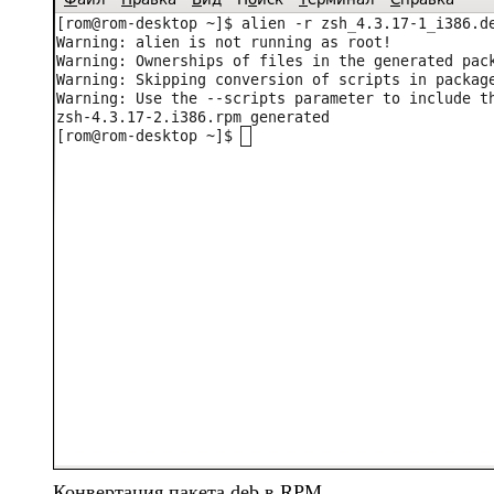
Конвертация пакета deb в RPM