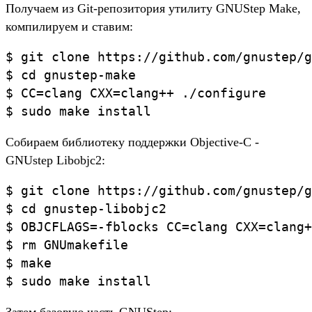
Получаем из Git-репозитория утилиту GNUStep Make,
компилируем и ставим:
$ git clone https://github.com/gnustep/g
$ cd gnustep-make

$ CC=clang CXX=clang++ ./configure

Собираем библиотеку поддержки Objective-C -
GNUstep Libobjc2:
$ git clone https://github.com/gnustep/g
$ cd gnustep-libobjc2

$ OBJCFLAGS=-fblocks CC=clang CXX=clang+
$ rm GNUmakefile

$ make
