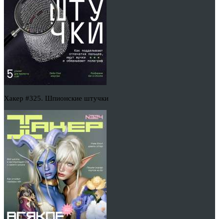
Хакер #325. Шпионские штучки