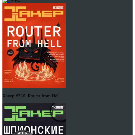
-50%
Хакер #326. Router from Hell