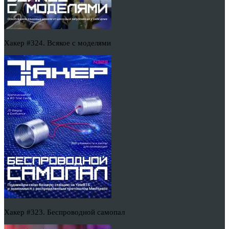
Хакер #324. Всякое с моделями
Хакер #323. Беспроводной самопал