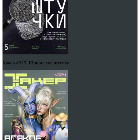
Хакер #325. Шпионские штучки