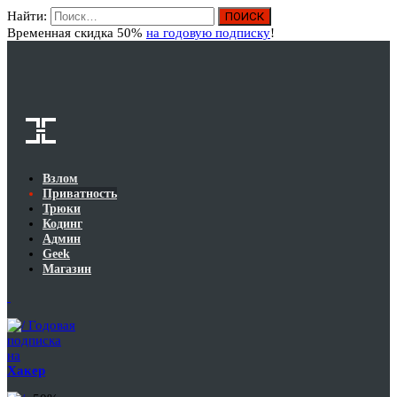
Найти:
Вход
Временная скидка 50%
на годовую подписку
!
Взлом
Приватность
Трюки
Кодинг
Админ
Geek
Магазин
Годовая
подписка
на
Хакер