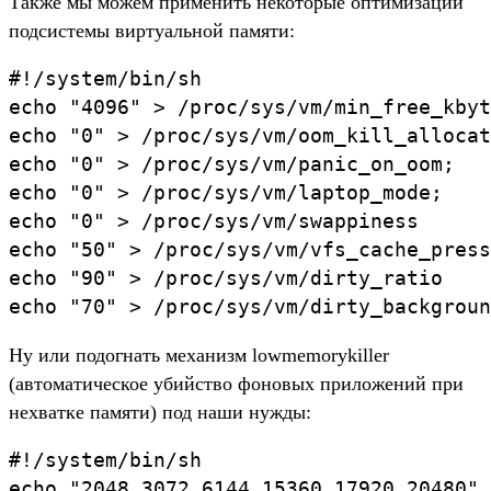
Также мы можем применить некоторые оптимизации
подсистемы виртуальной памяти:
#!/system/bin/sh

echo "4096" > /proc/sys/vm/min_free_kbyt
echo "0" > /proc/sys/vm/oom_kill_allocat
echo "0" > /proc/sys/vm/panic_on_oom;

echo "0" > /proc/sys/vm/laptop_mode;

echo "0" > /proc/sys/vm/swappiness

echo "50" > /proc/sys/vm/vfs_cache_press
echo "90" > /proc/sys/vm/dirty_ratio

Ну или подогнать механизм lowmemorykiller
(автоматическое убийство фоновых приложений при
нехватке памяти) под наши нужды:
#!/system/bin/sh
