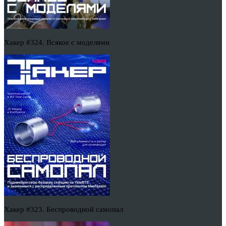
Хакер #324. Всякое с моделями
Хакер #323. Беспроводной самопал