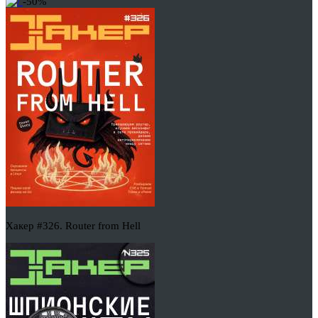
-50%
Хакер #326. Router from Hell