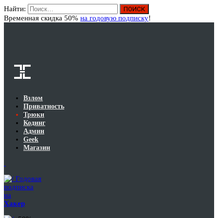
Найти:
Вход
Временная скидка 50%
на годовую подписку
!
Взлом
Приватность
Трюки
Кодинг
Админ
Geek
Магазин
Годовая
подписка
на
Хакер