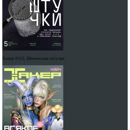
Хакер #325. Шпионские штучки