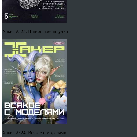
Хакер #325. Шпионские штучки
Хакер #324. Всякое с моделями