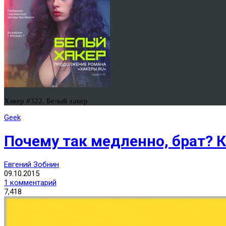
Хакер #322. Белый хакер
Geek
Почему так медленно, брат? 
Евгений Зобнин
09.10.2015
1 комментарий
7,418