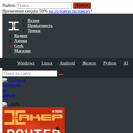
Найти:
Временная скидка 50%
на годовую подписку
!
Взлом
Приватность
Трюки
Кодинг
Админ
Geek
Магазин
Windows
Linux
Android
Железо
Python
AI
Годовая
подписка
на
Хакер
-50%