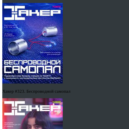
Хакер #323. Беспроводной самопал