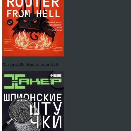
Хакер #326. Router from Hell