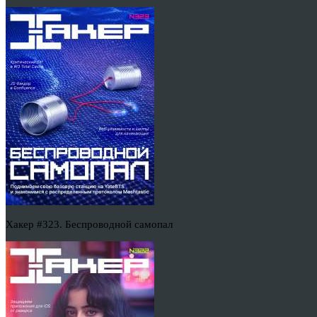
Хакер #323. Беспроводной самопал