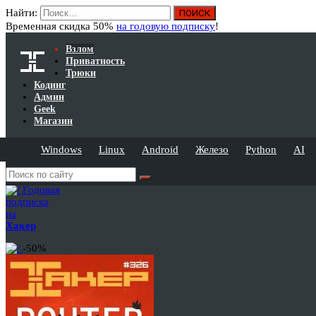
Найти:
Временная скидка 50%
на годовую подписку
!
Взлом
Приватность
Трюки
Кодинг
Админ
Geek
Магазин
Windows
Linux
Android
Железо
Python
AI
Годовая
подписка
на
Хакер
-50%