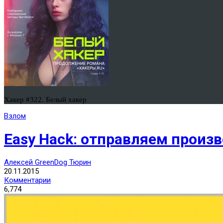
Хакер #322. Белый хакер
Взлом
Easy Hack: отправляем произ
Алексей GreenDog Тюрин
20.11.2015
Комментарии
6,774