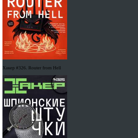
Хакер #326. Router from Hell