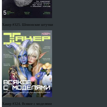
Хакер #325. Шпионские штучки
Хакер #324. Всякое с моделями