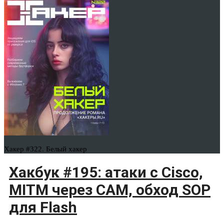
Хакер #322. Белый хакер
Хакбук #195: атаки с Cisco,
MITM через CAM, обход SOP
для Flash