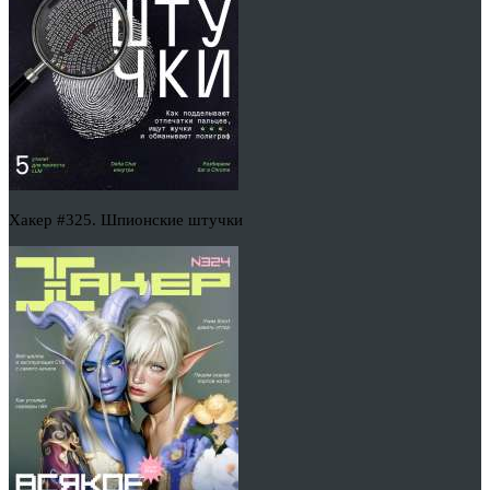
Хакер #325. Шпионские штучки