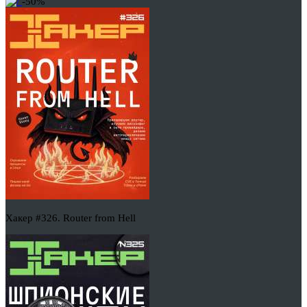
-50%
Хакер #326. Router from Hell