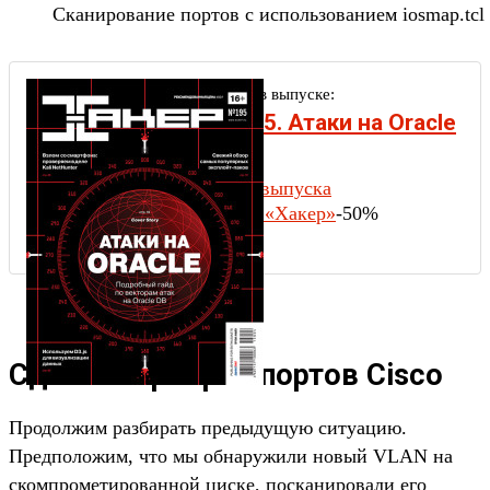
Сканирование портов с использованием iosmap.tcl
Другие статьи в выпуске:
Хакер #195. Атаки на Oracle
DB
Содержание выпуска
Подписка на «Хакер»
-50%
Сделать проброс портов Cisco
Продолжим разбирать предыдущую ситуацию.
Предположим, что мы обнаружили новый VLAN на
скомпрометированной циске, посканировали его