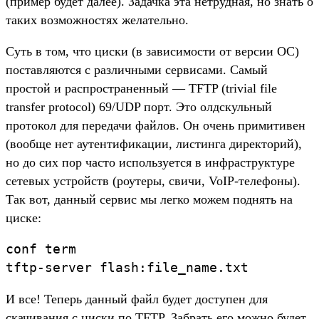
(пример будет далее). Задачка эта нетрудная, но знать о
таких возможностях желательно.
Суть в том, что циски (в зависимости от версии ОС)
поставляются с различными сервисами. Самый
простой и распространенный — TFTP (trivial file
transfer protocol) 69/UDP порт. Это олдскульный
протокол для передачи файлов. Он очень примитивен
(вообще нет аутентификации, листинга директорий),
но до сих пор часто используется в инфраструктуре
сетевых устройств (роутеры, свичи, VoIP-телефоны).
Так вот, данный сервис мы легко можем поднять на
циске:
conf term

tftp-server flash:file_name.txt
И все! Теперь данный файл будет доступен для
скачивания с циски по TFTP. Забрать его можно будет