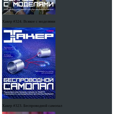
Хакер #324. Всякое с моделями
Хакер #323. Беспроводной самопал