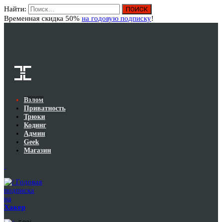
Найти:
Вход
Временная скидка 50%
на годовую подписку
!
Взлом
Приватность
Трюки
Кодинг
Админ
Geek
Магазин
Годовая
подписка
на
Хакер