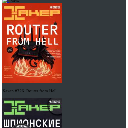
-50%
Хакер #326. Router from Hell