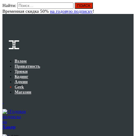
Найти:
Вход
Временная скидка 50%
на годовую подписку
!
Взлом
Приватность
Трюки
Кодинг
Админ
Geek
Магазин
Годовая
подписка
на
Хакер