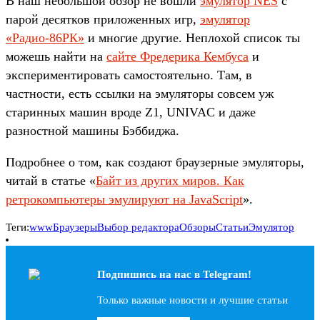
В наш небольшой обзор не вошли
эмулятор NES
с
парой десятков приложенных игр,
эмулятор
«Радио-86РК»
и многие другие. Неплохой список ты
можешь найти на
сайте Фредерика Кембуса
и
экспериментировать самостоятельно. Там, в
частности, есть ссылки на эмуляторы совсем уж
старинных машин вроде Z1, UNIVAC и даже
разностной машины Бэббиджа.
Подробнее о том, как создают браузерные эмуляторы,
читай в статье «
Байт из других миров. Как
ретрокомпьютеры эмулируют на JavaScript
».
Теги:
www
Браузеры
Выбор редактора
Обзоры
Статьи
Эмулятор
Подпишись на наc в Telegram!
Только важные новости и лучшие статьи