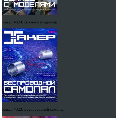
Хакер #324. Всякое с моделями
Хакер #323. Беспроводной самопал