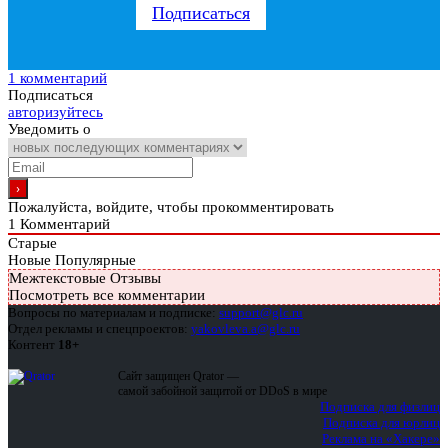
Подписаться
1 комментарий
Подписаться
авторизуйтесь
Уведомить о
Пожалуйста, войдите, чтобы прокомментировать
1
Комментарий
Старые
Новые
Популярные
Межтекстовые Отзывы
Посмотреть все комментарии
Вопросы по материалам и подписке:
support@glc.ru
Отдел рекламы и спецпроектов:
yakovleva.a@glc.ru
Контент
18+
Сайт защищен Qrator —
самой забойной защитой от DDoS в мире
Подписка для физлиц
Подписка для юрлиц
Реклама на «Хакере»