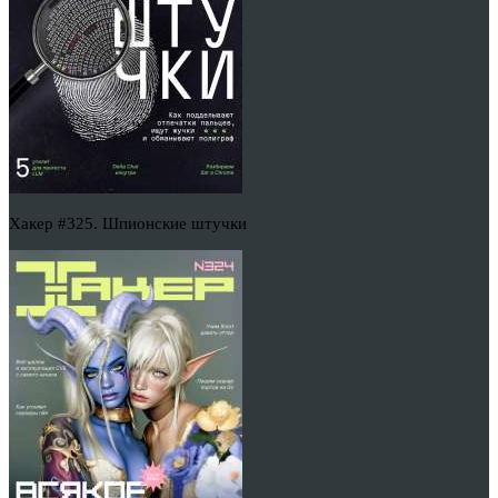
Хакер #325. Шпионские штучки