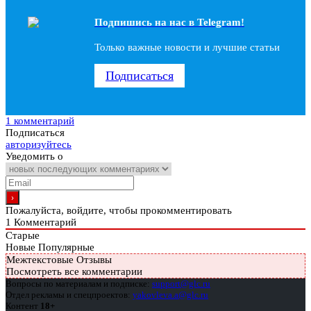
Подпишись на наc в Telegram!
Только важные новости и лучшие статьи
Подписаться
1 комментарий
Подписаться
авторизуйтесь
Уведомить о
Пожалуйста, войдите, чтобы прокомментировать
1
Комментарий
Старые
Новые
Популярные
Межтекстовые Отзывы
Посмотреть все комментарии
Вопросы по материалам и подписке:
support@glc.ru
Отдел рекламы и спецпроектов:
yakovleva.a@glc.ru
Контент
18+