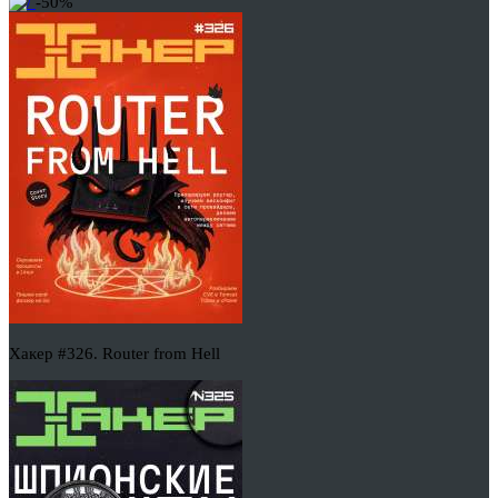
-50%
Хакер #326. Router from Hell