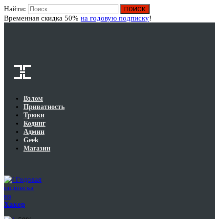
Найти:
Вход
Временная скидка 50%
на годовую подписку
!
Взлом
Приватность
Трюки
Кодинг
Админ
Geek
Магазин
Годовая
подписка
на
Хакер