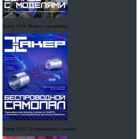
Хакер #324. Всякое с моделями
Хакер #323. Беспроводной самопал