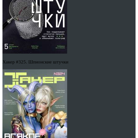
Хакер #325. Шпионские штучки