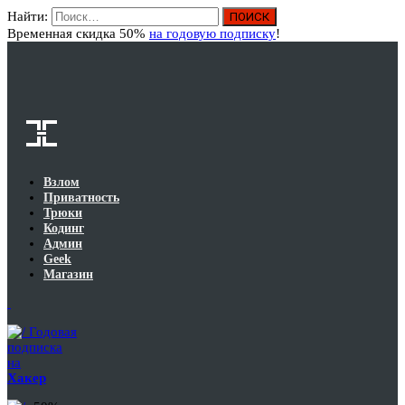
Найти:
Вход
Временная скидка 50%
на годовую подписку
!
Взлом
Приватность
Трюки
Кодинг
Админ
Geek
Магазин
Годовая
подписка
на
Хакер