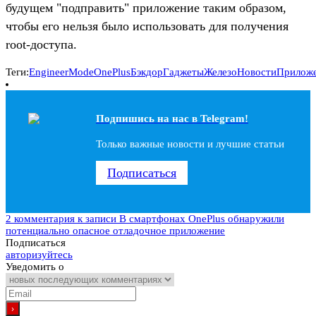
будущем "подправить" приложение таким образом,
чтобы его нельзя было использовать для получения
root-доступа.
Теги:
EngineerMode
OnePlus
Бэкдор
Гаджеты
Железо
Новости
Прилож
Подпишись на наc в Telegram!
Только важные новости и лучшие статьи
Подписаться
2 комментария
к записи В смартфонах OnePlus обнаружили
потенциально опасное отладочное приложение
Подписаться
авторизуйтесь
Уведомить о