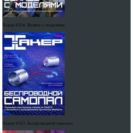
Хакер #324. Всякое с моделями
Хакер #323. Беспроводной самопал