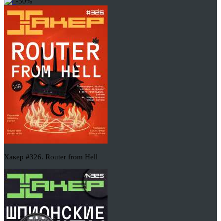
-50%
Хакер #326. Router from Hell