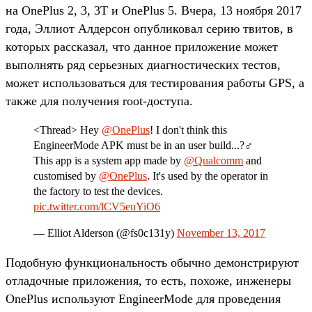
на OnePlus 2, 3, 3T и OnePlus 5. Вчера, 13 ноября 2017
года, Эллиот Алдерсон опубликовал серию твитов, в
которых рассказал, что данное приложение может
выполнять ряд серьезных диагностических тестов,
может использоваться для тестирования работы GPS, а
также для получения root-доступа.
<Thread> Hey
@OnePlus
! I don't think this
EngineerMode APK must be in an user build...?‍♂️
This app is a system app made by
@Qualcomm
and
customised by
@OnePlus
. It's used by the operator in
the factory to test the devices.
pic.twitter.com/lCV5euYiO6
— Elliot Alderson (@fs0c131y)
November 13, 2017
Подобную функциональность обычно демонстрируют
отладочные приложения, то есть, похоже, инженеры
OnePlus используют EngineerMode для проведения