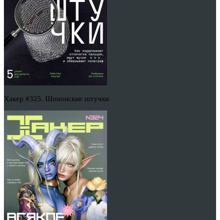
Хакер #325. Шпионские штучки