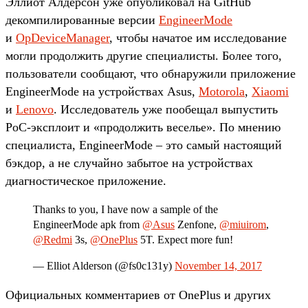
Эллиот Алдерсон уже опубликовал на GitHub
декомпилированные версии
EngineerMode
и
OpDeviceManager
, чтобы начатое им исследование
могли продолжить другие специалисты. Более того,
пользователи сообщают, что обнаружили приложение
EngineerMode на устройствах Asus,
Motorola
,
Xiaomi
и
Lenovo
. Исследователь уже пообещал выпустить
PoC-эксплоит и «продолжить веселье». По мнению
специалиста, EngineerMode – это самый настоящий
бэкдор, а не случайно забытое на устройствах
диагностическое приложение.
Thanks to you, I have now a sample of the
EngineerMode apk from
@Asus
Zenfone,
@miuirom
,
@Redmi
3s,
@OnePlus
5T. Expect more fun!
— Elliot Alderson (@fs0c131y)
November 14, 2017
Официальных комментариев от OnePlus и других