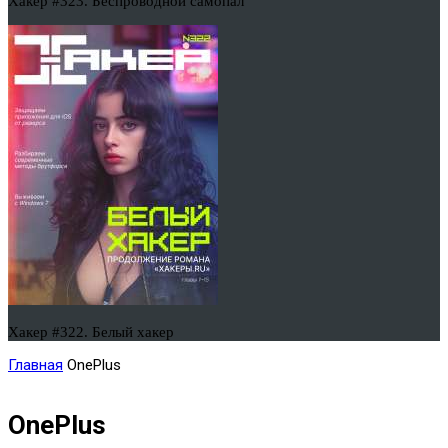
Хакер #323. Беспроводной самопал
Хакер #322. Белый хакер
Главная
OnePlus
OnePlus