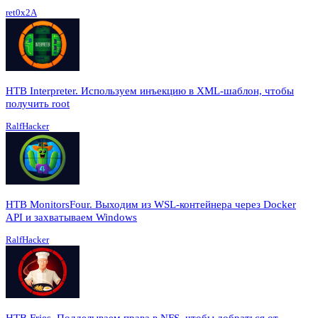
ret0x2A
HTB Interpreter. Используем инъекцию в XML-шаблон, чтобы
получить root
RalfHacker
HTB MonitorsFour. Выходим из WSL-контейнера через Docker
API и захватываем Windows
RalfHacker
HTB Fries. Подделываем права в NFS, чтобы добраться от