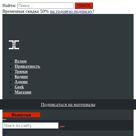
Найти:
Вход
Временная скидка 50%
на годовую подписку
!
Взлом
Приватность
Трюки
Кодинг
Админ
Geek
Магазин
Подписаться на материалы
Выпуски
Годовая
подписка
на