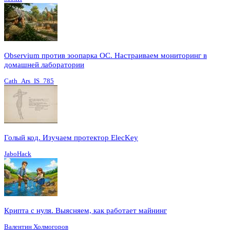
Observium против зоопарка ОС. Настраиваем мониторинг в
домашней лаборатории
Cath_Ars_IS_785
Голый код. Изучаем протектор ElecKey
JaboHack
Крипта с нуля. Выясняем, как работает майнинг
Валентин Холмогоров