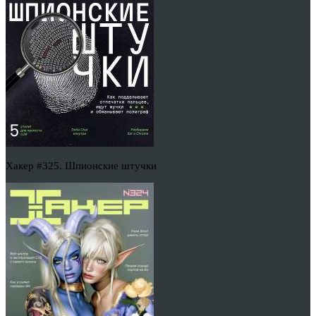
Хакер #325. Шпионские штучки