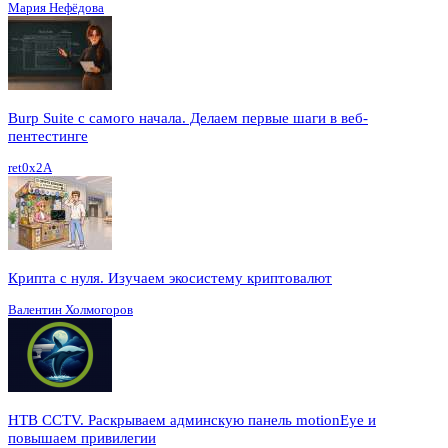
Мария Нефёдова
Burp Suite с самого начала. Делаем первые шаги в веб-
пентестинге
ret0x2A
Крипта с нуля. Изучаем экосистему криптовалют
Валентин Холмогоров
HTB CCTV. Раскрываем админскую панель motionEye и
повышаем привилегии