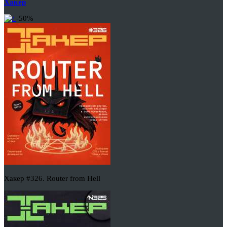
Хакер
-50%
Хакер #326. Router from Hell