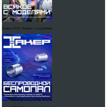
Хакер #324. Всякое с моделями