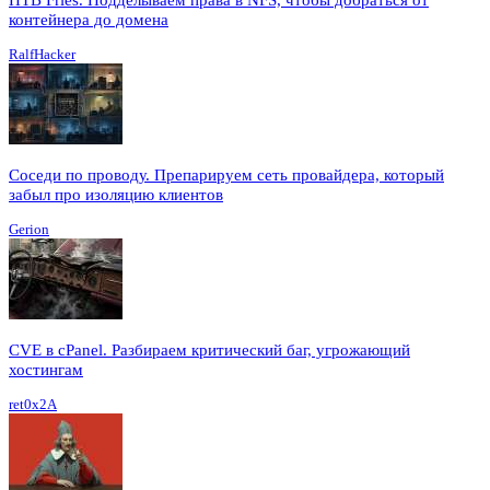
контейнера до домена
RalfHacker
Соседи по проводу. Препарируем сеть провайдера, который
забыл про изоляцию клиентов
Gerion
CVE в cPanel. Разбираем критический баг, угрожающий
хостингам
ret0x2A