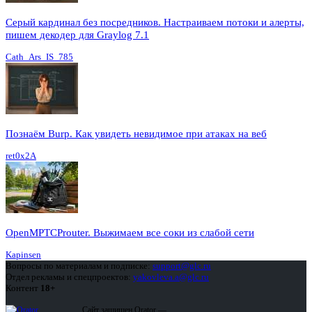
Серый кардинал без посредников. Настраиваем потоки и алерты,
пишем декодер для Graylog 7.1
Cath_Ars_IS_785
Познаём Burp. Как увидеть невидимое при атаках на веб
ret0x2A
OpenMPTCProuter. Выжимаем все соки из слабой сети
Kapinsen
Вопросы по материалам и подписке:
support@glc.ru
Отдел рекламы и спецпроектов:
yakovleva.a@glc.ru
Контент
18+
Сайт защищен Qrator —