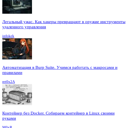
Легальный ужас. Как хакеры превращают в оружие инструменты
удаленного управления
infokek
Автоматизация в Burp Suite. Учимся работать с макросами и
правилами
ret0x2A
Контейнер без Docker. Собираем контейнер в Linux своими
руками
M0xR