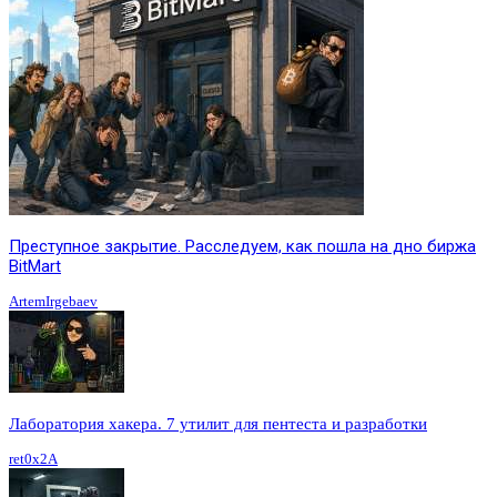
Преступное закрытие. Расследуем, как пошла на дно биржа
BitMart
ArtemIrgebaev
Лаборатория хакера. 7 утилит для пентеста и разработки
ret0x2A