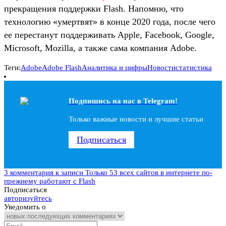
прекращения поддержки Flash. Напомню, что
технологию «умертвят» в конце 2020 года, после чего
ее перестанут поддерживать Apple, Facebook, Google,
Microsoft, Mozilla, а также сама компания Adobe.
Теги:
Adobe
Adobe Flash
Аналитика и цифры
Новости
статистика
Подпишись на наc в Telegram!
Только важные новости и лучшие статьи
Подписаться
3 комментария
к записи Только 53 всех сайтов в интернете по-
прежнему работают с Flash
Подписаться
авторизуйтесь
Уведомить о