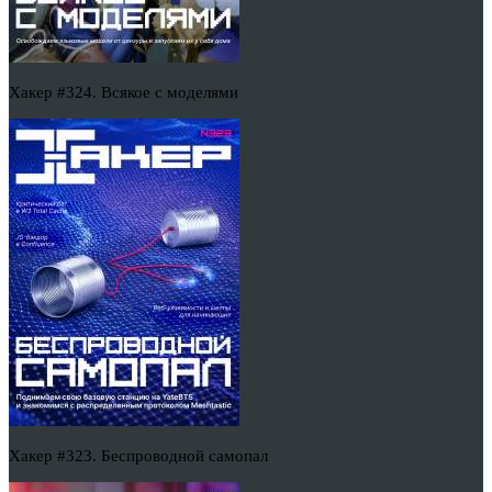
Хакер #324. Всякое с моделями
Хакер #323. Беспроводной самопал