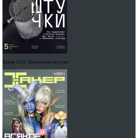
Хакер #325. Шпионские штучки