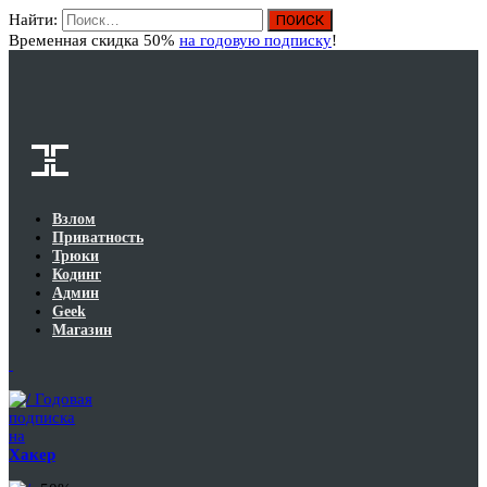
Найти:
Вход
Временная скидка 50%
на годовую подписку
!
Взлом
Приватность
Трюки
Кодинг
Админ
Geek
Магазин
Годовая
подписка
на
Хакер