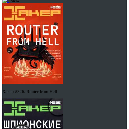
-50%
Хакер #326. Router from Hell