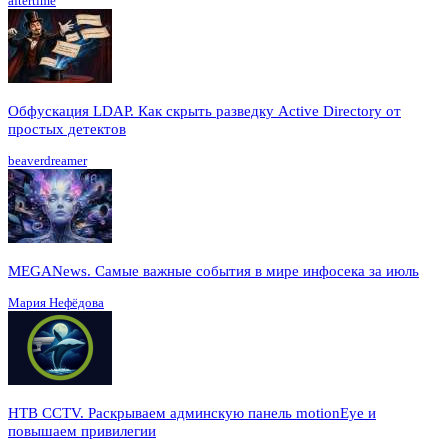
aftertime
Обфускация LDAP. Как скрыть разведку Active Directory от
простых детектов
beaverdreamer
MEGANews. Cамые важные события в мире инфосека за июль
Мария Нефёдова
HTB CCTV. Раскрываем админскую панель motionEye и
повышаем привилегии