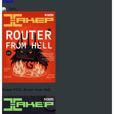
Хакер
-50%
Хакер #326. Router from Hell