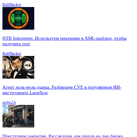
RalfHacker
HTB Interpreter. Используем инъекцию в XML-шаблон, чтобы
получить root
RalfHacker
Агент ноль-ноль-дырка. Разбираем CVE в популярном ИИ-
инструменте Langflow
ret0x2A
Преступное закрытие. Расследуем, как пошла на дно биржа