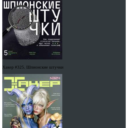
Хакер #325. Шпионские штучки