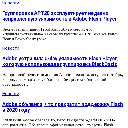
Новости
Группировка APT28 эксплуатирует недавно
исправленную уязвимость в Adobe Flash Player
Эксперты компании Proofpoint обнаружили, что
«правительственные» хакеры из группы APT28 (она же Fancy
Bear и Pawn Storm) уже…
Новости
Adobe устранила 0-day уязвимость Flash Player,
которую использовала группировка BlackOasis
На прошлой неделе компания Adobe похвасталась, что октябрь,
впервые за много лет, обошелся без релиза обновлений
безопасност…
Новости
Adobe объявила, что прекратит поддержку Flash
в 2020 году
Компания Adobe сделала то, чего так долго ждали ИБ- и IT-
специалисты. Объявлена официальная дата «смерти» Flash.