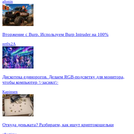
afonin
Вторжение с Burp. Используем Burp Intruder на 100%
ret0x2A
Дискотека единорогов. Делаем RGB-подсветку для монитора,
чтобы компьютер ✨засиял✨
Kapinsen
Откуда деньжата? Разбираем, как ищут криптокошельки