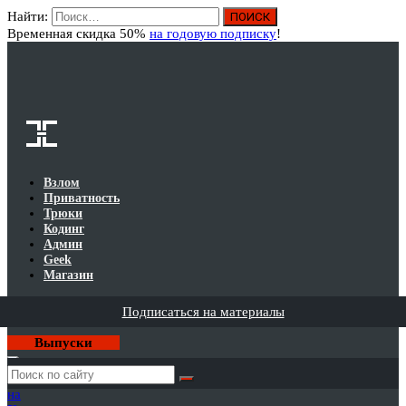
Найти:
Вход
Временная скидка 50%
на годовую подписку
!
Взлом
Приватность
Трюки
Кодинг
Админ
Geek
Магазин
Подписаться на материалы
Выпуски
Годовая
подписка
на