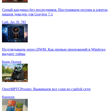
Серый кардинал без посредников. Настраиваем потоки и алерты,
пишем декодер для Graylog 7.1
Cath_Ars_IS_785
Подглядываем через DWM. Как превью приложений в Windows
выдают тайны
Борис Осепов
OpenMPTCProuter. Выжимаем все соки из слабой сети
Kapinsen