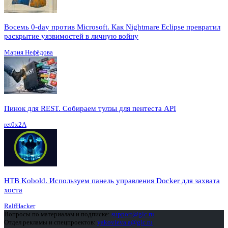
Восемь 0-day против Microsoft. Как Nightmare Eclipse превратил
раскрытие уязвимостей в личную войну
Мария Нефёдова
Пинок для REST. Собираем тулзы для пентеста API
ret0x2A
HTB Kobold. Используем панель управления Docker для захвата
хоста
RalfHacker
Вопросы по материалам и подписке:
support@glc.ru
Отдел рекламы и спецпроектов:
yakovleva.a@glc.ru