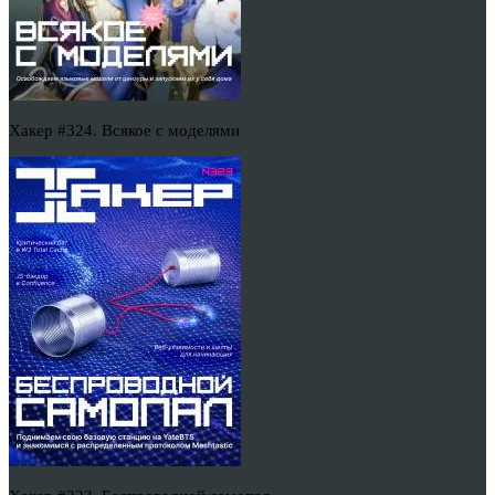
Хакер #324. Всякое с моделями