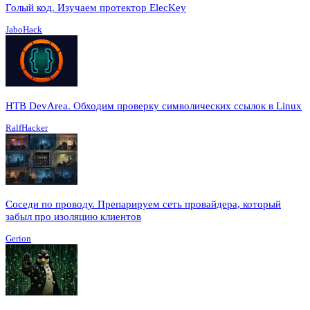
Голый код. Изучаем протектор ElecKey
JaboHack
HTB DevArea. Обходим проверку символических ссылок в Linux
RalfHacker
Соседи по проводу. Препарируем сеть провайдера, который
забыл про изоляцию клиентов
Gerion