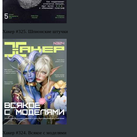
Хакер #325. Шпионские штучки
Хакер #324. Всякое с моделями