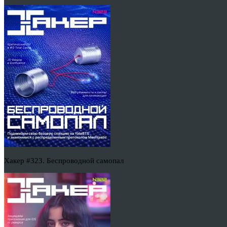
Хакер #323. Беспроводной самопал