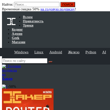
Найти:
Временная скидка 50%
на годовую подписку
!
Взлом
Приватность
Трюки
Кодинг
Админ
Geek
Магазин
Windows
Linux
Android
Железо
Python
AI
Годовая
подписка
на
Хакер
-50%