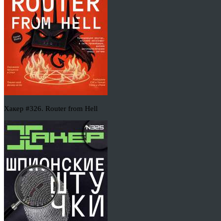
Хакер #326. Router from Hell