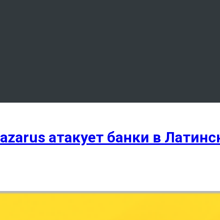
azarus атакует банки в Латин