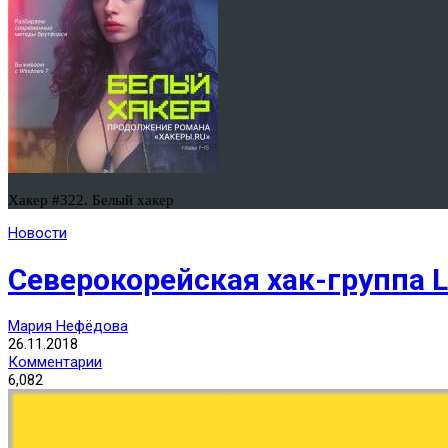
Хакер #322. Белый хакер
Новости
Северокорейская хак-группа L
Мария Нефёдова
26.11.2018
Комментарии
6,082