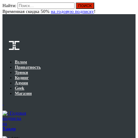
Найти:
Вход
Временная скидка 50%
на годовую подписку
!
Взлом
Приватность
Трюки
Кодинг
Админ
Geek
Магазин
Годовая
подписка
на
Хакер