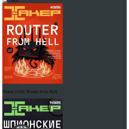
-50%
Хакер #326. Router from Hell