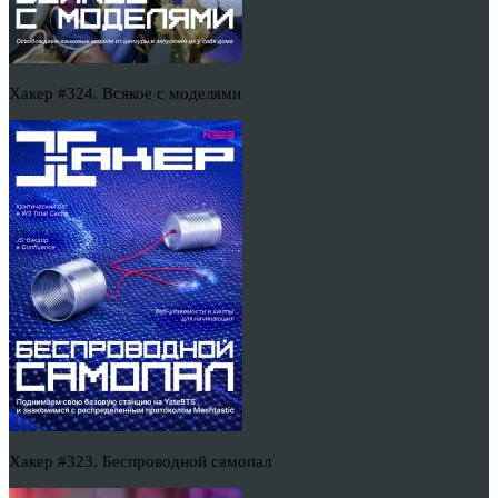
Хакер #324. Всякое с моделями
Хакер #323. Беспроводной самопал