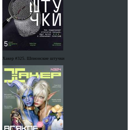
Хакер #325. Шпионские штучки