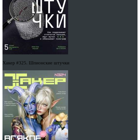
Хакер #325. Шпионские штучки