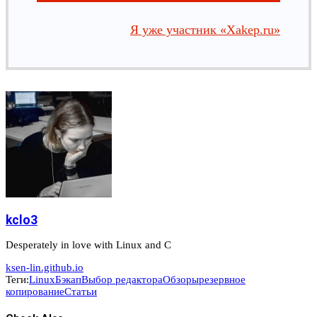
Я уже участник «Xakep.ru»
kclo3
Desperately in love with Linux and C
ksen-lin.github.io
Теги:
Linux
Бэкап
Выбор редактора
Обзоры
резервное
копирование
Статьи