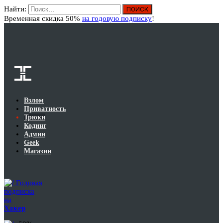
Найти:
Вход
Временная скидка 50%
на годовую подписку
!
Взлом
Приватность
Трюки
Кодинг
Админ
Geek
Магазин
Годовая
подписка
на
Хакер