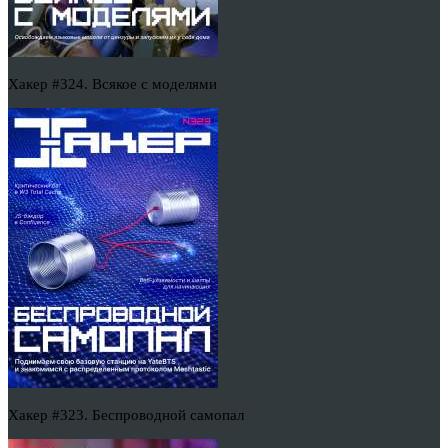
Хакер #324. Всякое с моделями
Хакер #323. Беспроводной самопал