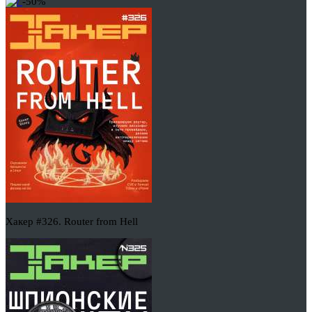
-50%
Хакер #326. Router from Hell