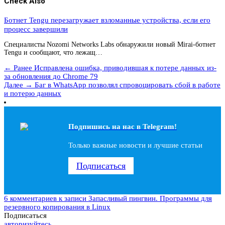
Check Also
Ботнет Tengu перезагружает взломанные устройства, если его
процесс завершили
Специалисты Nozomi Networks Labs обнаружили новый Mirai-ботнет
Tengu и сообщают, что лежащ…
← Ранее
Исправлена ошибка, приводившая к потере данных из-
за обновления до Chrome 79
Далее →
Баг в WhatsApp позволял спровоцировать сбой в работе
и потерю данных
Подпишись на наc в Telegram!
Только важные новости и лучшие статьи
Подписаться
6 комментариев
к записи Запасливый пингвин. Программы для
резервного копирования в Linux
Подписаться
авторизуйтесь