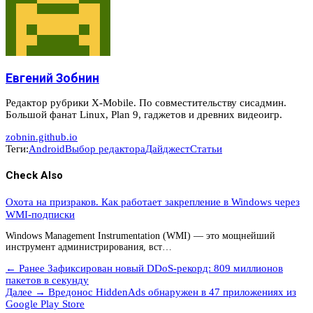
Евгений Зобнин
Редактор рубрики X-Mobile. По совместительству сисадмин.
Большой фанат Linux, Plan 9, гаджетов и древних видеоигр.
zobnin.github.io
Теги:
Android
Выбор редактора
Дайджест
Статьи
Check Also
Охота на призраков. Как работает закрепление в Windows через
WMI-подписки
Windows Management Instrumentation (WMI) — это мощнейший
инструмент администрирования, вст…
← Ранее
Зафиксирован новый DDoS-рекорд: 809 миллионов
пакетов в секунду
Далее →
Вредонос HiddenAds обнаружен в 47 приложениях из
Google Play Store