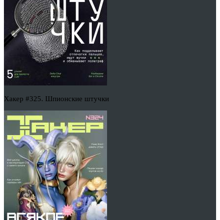
Хакер #325. Шпионские штучки