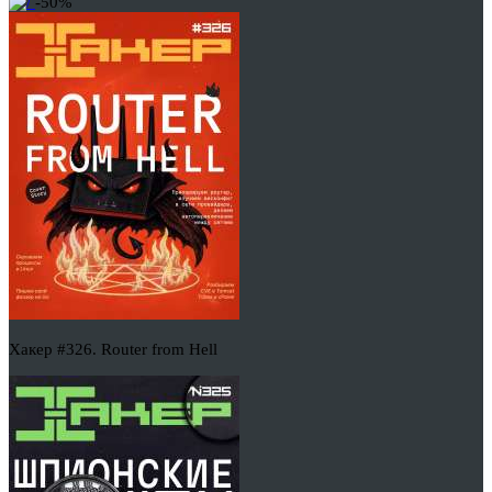
-50%
Хакер #326. Router from Hell