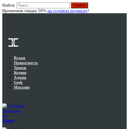
Найти:
Вход
Временная скидка 50%
на годовую подписку
!
Взлом
Приватность
Трюки
Кодинг
Админ
Geek
Магазин
Годовая
подписка
на
Хакер