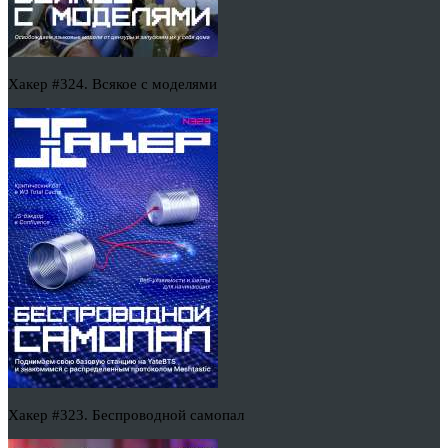
Хакер #324. Всякое с моделями
Хакер #323. Беспроводной самопал