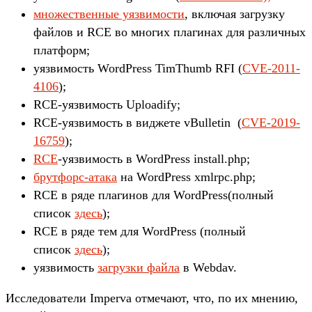
множественные уязвимости
, включая загрузку
файлов и RCE во многих плагинах для различных
платформ;
уязвимость WordPress TimThumb RFI (
CVE-2011-
4106
);
RCE-уязвимость Uploadify;
RCE-уязвимость в виджете vBulletin (
CVE-2019-
16759
);
RCE
-уязвимость в WordPress install.php;
брутфорс-атака
на WordPress xmlrpc.php;
RCE в ряде плагинов для WordPress(полный
список
здесь
);
RCE в ряде тем для WordPress (полный
список
здесь
);
уязвимость
загрузки файла
в Webdav.
Исследователи Imperva отмечают, что, по их мнению,