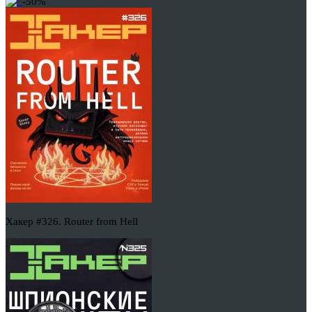
-50%
Хакер #326. Router from Hell