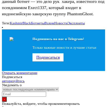
данный ботнет — это дело рук хакера, известного под
псевдонимом Exect1337, который входит в
индонезийскую хакерскую группу PhantomGhost.
Теги:
KashmirBlack
Ботнеты
Взлом
Новости
Эксплоиты
Подпишись на наc в Telegram!
Только важные новости и лучшие статьи
Подписаться
Открыть комментарии
Подписаться
авторизуйтесь
Уведомить о
Пожалуйста, войдите, чтобы прокомментировать