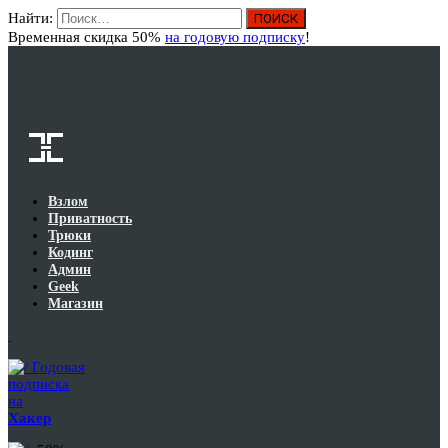
Найти:
Вход
Временная скидка 50%
на годовую подписку
!
Взлом
Приватность
Трюки
Кодинг
Админ
Geek
Магазин
Годовая
подписка
на
Хакер