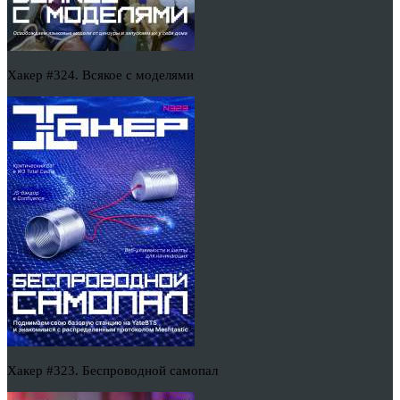
Хакер #324. Всякое с моделями
Хакер #323. Беспроводной самопал