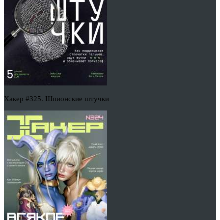
Хакер #325. Шпионские штучки