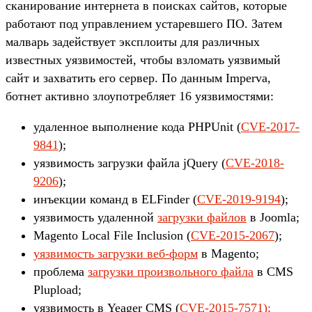
сканирование интернета в поисках сайтов, которые
работают под управлением устаревшего ПО. Затем
малварь задействует эксплоиты для различных
известных уязвимостей, чтобы взломать уязвимый
сайт и захватить его сервер. ­По данным Imperva,
ботнет активно злоупотребляет 16 уязвимостями:
удаленное выполнение кода PHPUnit (
CVE-2017-
9841
);
уязвимость загрузки файла jQuery (
CVE-2018-
9206
);
инъекции команд в ELFinder (
CVE-2019-9194
);
уязвимость удаленной
загрузки файлов
в Joomla;
Magento Local File Inclusion (
CVE-2015-2067
);
уязвимость загрузки веб-форм
в Magento;
проблема
загрузки произвольного файла
в CMS
Plupload;
уязвимость в Yeager CMS (
CVE-2015-7571);