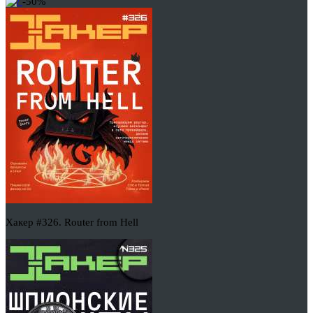
-50%
Хакер #326. Router from Hell