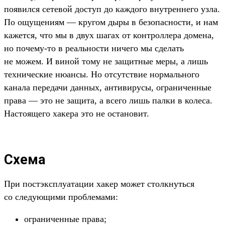
появил­ся сетевой дос­туп до каж­дого внут­ренне­го узла.
По ощу­щени­ям — кру­гом дыры в безопас­ности, и нам
кажет­ся, что мы в двух шагах от кон­трол­лера домена,
но почему‑то в реаль­нос­ти ничего мы сде­лать
не можем. И виной тому не защит­ные меры, а лишь
тех­ничес­кие нюан­сы. Но отсутс­твие нор­маль­ного
канала переда­чи дан­ных, анти­виру­сы, огра­ничен­ные
пра­ва — это не защита, а все­го лишь пал­ки в колеса.
Нас­тояще­го хакера это не оста­новит.
Схема
При пос­тэкс­плу­ата­ции хакер может стол­кнуть­ся
со сле­дующи­ми проб­лемами:
ог­раничен­ные пра­ва;