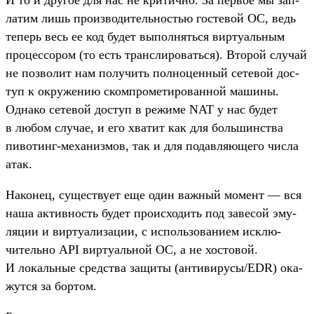
И то и дру­гое для нас не кри­тич­но. За пер­вое мы зап­
латим лишь про­изво­дитель­ностью гос­тевой ОС, ведь
теперь весь ее код будет выпол­нять­ся вир­туаль­ным
про­цес­сором (то есть тран­сли­ровать­ся). Вто­рой слу­чай
не поз­волит нам получить пол­ноцен­ный сетевой дос­
туп к окру­жению ском­про­мети­рован­ной машины.
Одна­ко сетевой дос­туп в режиме NAT у нас будет
в любом слу­чае, и его хва­тит как для боль­шинс­тва
пивотинг‑механиз­мов, так и для подав­ляюще­го чис­ла
атак.
На­конец, сущес­тву­ет еще один важ­ный момент — вся
наша активность будет про­исхо­дить под завесой эму­
ляции и вир­туали­зации, с исполь­зовани­ем исклю­
читель­но API вир­туаль­ной ОС, а не хос­товой.
И локаль­ные средс­тва защиты (анти­виру­сы/EDR) ока­
жут­ся за бор­том.