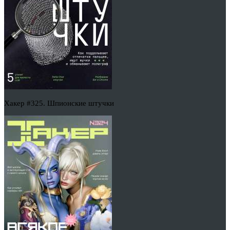
Хакер #325. Шпионские штучки