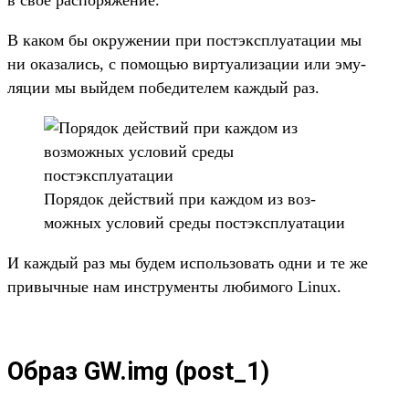
в свое рас­поряже­ние.
В каком бы окру­жении при пос­тэкс­плу­ата­ции мы
ни ока­зались, с помощью вир­туали­зации или эму­
ляции мы вый­дем победи­телем каж­дый раз.
По­рядок дей­ствий при каж­дом из воз­
можных усло­вий сре­ды пос­тэкс­плу­ата­ции
И каж­дый раз мы будем исполь­зовать одни и те же
при­выч­ные нам инс­тру­мен­ты любимо­го Linux.
Образ GW.img (post_1)