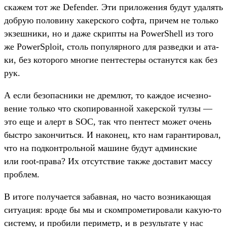
ска­жем тот же Defender. Эти при­ложе­ния будут уда­лять
доб­рую полови­ну хакер­ско­го соф­та, при­чем не толь­ко
экзешни­ки, но и даже скрип­ты на PowerShell из того
же PowerSploit, столь популяр­ного для раз­ведки и ата­
ки, без которо­го мно­гие пен­тесте­ры оста­нут­ся как без
рук.
А если безопас­ники не дрем­лют, то каж­дое исчезно­
вение толь­ко что ско­пиро­ван­ной хакер­ской тул­зы —
это еще и алерт в SOC, так что пен­тест может очень
быс­тро закон­чить­ся. И наконец, кто нам гаран­тировал,
что на под­кон­троль­ной машине будут админ­ские
или root-пра­ва? Их отсутс­твие так­же дос­тавит мас­су
проб­лем.
В ито­ге получа­ется забав­ная, но час­то воз­ника­ющая
ситу­ация: вро­де бы мы и ском­про­мети­рова­ли какую‑то
сис­тему, и про­били периметр, и в резуль­тате у нас