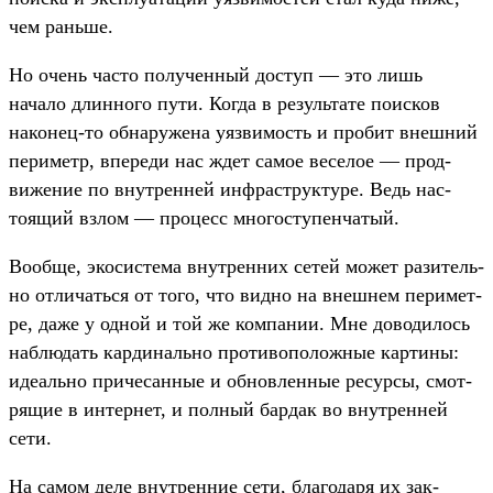
чем рань­ше.
Но очень час­то получен­ный дос­туп — это лишь
начало длин­ного пути. Ког­да в резуль­тате поис­ков
наконец‑то обна­руже­на уяз­вимость и про­бит внеш­ний
периметр, впе­реди нас ждет самое веселое — прод­
вижение по внут­ренней инфраструк­туре. Ведь нас­
тоящий взлом — про­цесс мно­гос­тупен­чатый.
Во­обще, эко­сис­тема внут­ренних сетей может разитель­
но отли­чать­ся от того, что вид­но на внеш­нем перимет­
ре, даже у одной и той же ком­пании. Мне доводи­лось
наб­людать кар­диналь­но про­тиво­полож­ные кар­тины:
иде­аль­но при­чесан­ные и обновлен­ные ресур­сы, смот­
рящие в интернет, и пол­ный бар­дак во внут­ренней
сети.
На самом деле внут­ренние сети, бла­года­ря их зак­