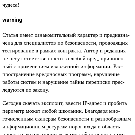
чудеса!
warning
Статья име­ет озна­коми­тель­ный харак­тер и пред­назна­
чена для спе­циалис­тов по безопас­ности, про­водя­щих
тес­тирова­ние в рам­ках кон­трак­та. Автор и редак­ция
не несут ответс­твен­ности за любой вред, при­чинен­
ный с при­мене­нием изло­жен­ной информа­ции. Рас­
простра­нение вре­донос­ных прог­рамм, наруше­ние
работы сис­тем и наруше­ние тай­ны перепис­ки прес­
леду­ются по закону.
Се­год­ня ска­чать экс­пло­ит, ввес­ти IP-адрес и про­бить
периметр может любой школь­ник. Бла­года­ря мно­
гочис­ленным ска­нерам безопас­ности и раз­нооб­разным
информа­цион­ным ресур­сам порог вхо­да в область
поис­ка и экс­плу­ата­ции уяз­вимос­тей стал куда ниже,