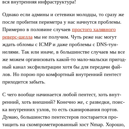
вся внут­ренняя инфраструк­тура!
Од­нако если адми­ны и сетеви­ки молод­цы, то сра­зу же
пос­ле про­бития перимет­ра у нас нач­нутся проб­лемы.
При­мер­но в полови­не слу­чаев
прос­того халяв­ного
реверс‑шел­ла
мы не получим. Чуть реже нас могут
ждать обло­мы с ICMP и даже проб­лемы с DNS-тун­
нелями. Так или ина­че, в боль­шинс­тве слу­чаев мы все
же можем орга­низо­вать какой‑то мало‑маль­ски при­год­
ный канал эксфиль­тра­ции хотя бы для переда­чи фай­
лов. Но порою про ком­фор­тный внут­ренний пен­тест
при­ходит­ся забыть.
С чего вооб­ще начина­ется любой пен­тест, хоть внут­
ренний, хоть внеш­ний? Конеч­но же, с раз­ведки, поис­
ка внут­ренних узлов, то есть ска­ниро­вания пор­тов.
Думаю, боль­шинс­тво пен­тесте­ров пос­тара­ется про­
тащить на ском­про­мети­рован­ный хост Nmap. Хорошо,