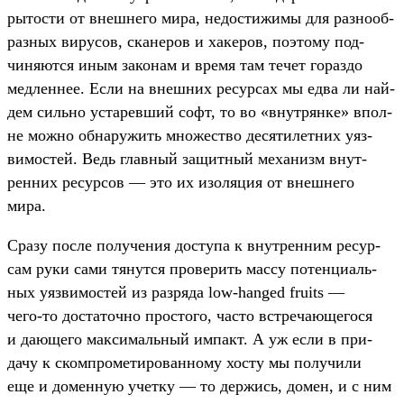
рытос­ти от внеш­него мира, недос­тижимы для раз­нооб­
разных вирусов, ска­неров и хакеров, поэто­му под­
чиня­ются иным законам и вре­мя там течет гораз­до
мед­леннее. Если на внеш­них ресур­сах мы едва ли най­
дем силь­но уста­рев­ший софт, то во «внут­рянке» впол­
не мож­но обна­ружить мно­жес­тво десяти­лет­них уяз­
вимос­тей. Ведь глав­ный защит­ный механизм внут­
ренних ресур­сов — это их изо­ляция от внеш­него
мира.
Сра­зу пос­ле получе­ния дос­тупа к внут­ренним ресур­
сам руки сами тянут­ся про­верить мас­су потен­циаль­
ных уяз­вимос­тей из раз­ряда low-hanged fruits —
чего‑то дос­таточ­но прос­того, час­то встре­чающе­гося
и дающе­го мак­сималь­ный импакт. А уж если в при­
дачу к ском­про­мети­рован­ному хос­ту мы получи­ли
еще и домен­ную учет­ку — то дер­жись, домен, и с ним