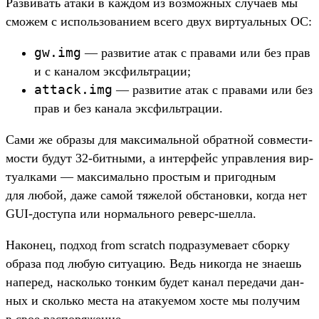
Раз­вивать ата­ки в каж­дом из воз­можных слу­чаев мы
смо­жем с исполь­зовани­ем все­го двух вир­туаль­ных ОС:
gw.
img
— раз­витие атак с пра­вами или без прав
и с каналом эксфиль­тра­ции;
attack.
img
— раз­витие атак с пра­вами или без
прав и без канала эксфиль­тра­ции.
Са­ми же обра­зы для мак­сималь­ной обратной сов­мести­
мос­ти будут 32-бит­ными, а интерфейс управле­ния вир­
туал­ками — мак­сималь­но прос­тым и при­год­ным
для любой, даже самой тяжелой обста­нов­ки, ког­да нет
GUI-дос­тупа или нор­маль­ного реверс‑шел­ла.
На­конец, под­ход from scratch под­разуме­вает сбор­ку
обра­за под любую ситу­ацию. Ведь никог­да не зна­ешь
наперед, нас­коль­ко тон­ким будет канал переда­чи дан­
ных и сколь­ко мес­та на ата­куемом хос­те мы получим