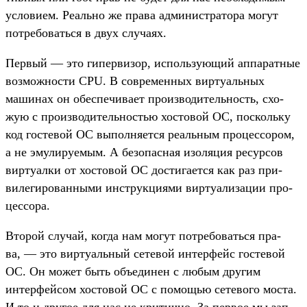
усло­вием. Реаль­но же пра­ва адми­нис­тра­тора могут
пот­ребовать­ся в двух слу­чаях.
Пер­вый — это гипер­визор, исполь­зующий аппа­рат­ные
воз­можнос­ти CPU. В сов­ремен­ных вир­туаль­ных
машинах он обес­печива­ет про­изво­дитель­ность, схо­
жую с про­изво­дитель­ностью хос­товой ОС, пос­коль­ку
код гос­тевой ОС выпол­няет­ся реаль­ным про­цес­сором,
а не эму­лиру­емым. А безопас­ная изо­ляция ресур­сов
вир­туал­ки от хос­товой ОС дос­тига­ется как раз при­
виле­гиро­ван­ными инс­трук­циями вир­туали­зации про­
цес­сора.
Вто­рой слу­чай, ког­да нам могут пот­ребовать­ся пра­
ва, — это вир­туаль­ный сетевой интерфейс гос­тевой
ОС. Он может быть объ­еди­нен с любым дру­гим
интерфей­сом хос­товой ОС с помощью сетево­го мос­та.