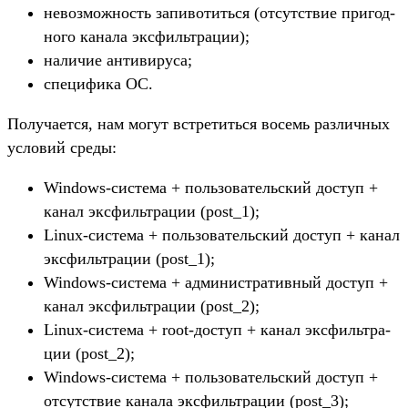
не­воз­можность запиво­тить­ся (отсутс­твие при­год­
ного канала эксфиль­тра­ции);
на­личие анти­виру­са;
спе­цифи­ка ОС.
По­луча­ется, нам могут встре­тить­ся восемь раз­личных
усло­вий сре­ды:
Windows-сис­тема + поль­зователь­ский дос­туп +
канал эксфиль­тра­ции (post_1);
Linux-сис­тема + поль­зователь­ский дос­туп + канал
эксфиль­тра­ции (post_1);
Windows-сис­тема + адми­нис­тра­тив­ный дос­туп +
канал эксфиль­тра­ции (post_2);
Linux-сис­тема + root-дос­туп + канал эксфиль­тра­
ции (post_2);
Windows-сис­тема + поль­зователь­ский дос­туп +
отсутс­твие канала эксфиль­тра­ции (post_3);