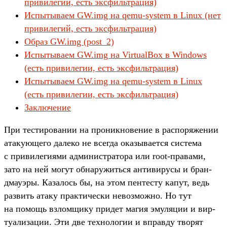
привилегий, есть эксфильтрация)
Испытываем GW.img на qemu-system в Linux (нет
привилегий, есть эксфильтрация)
Образ GW.img (post_2)
Испытываем GW.img на VirtualBox в Windows
(есть привилегии, есть эксфильтрация)
Испытываем GW.img на qemu-system в Linux
(есть привилегии, есть эксфильтрация)
Заключение
При тес­тирова­нии на про­ник­новение в рас­поряже­нии
ата­кующе­го далеко не всег­да ока­зыва­ется сис­тема
с при­виле­гиями адми­нис­тра­тора или root-пра­вами,
зато на ней могут обна­ружить­ся анти­виру­сы и бран­
дма­уэры. Казалось бы, на этом пен­тесту капут, ведь
раз­вить ата­ку прак­тичес­ки невоз­можно. Но тут
на помощь взлом­щику при­дет магия эму­ляции и вир­
туали­зации. Эти две тех­нологии и вправ­ду тво­рят