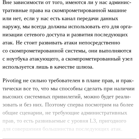
Вне зависи­мос­ти от того, име­ются ли у нас адми­нис­
тра­тив­ные пра­ва на ском­про­мети­рован­ной машине
или нет, если у нас есть канал переда­чи дан­ных
наружу, мы всег­да дол­жны исполь­зовать его для орга­
низа­ции сетево­го дос­тупа и раз­вития пос­леду­ющих
атак. Не сто­ит раз­вивать ата­ки непос­редс­твен­но
со ском­про­мети­рован­ной сис­темы, они выпол­няют­ся
с ноут­бука ата­кующе­го, а ском­про­мети­рован­ный узел
исполь­зует­ся лишь в качес­тве шлю­за.
Pivoting не силь­но тре­бова­телен в пла­не прав, и прак­
тичес­ки все то, что мы спо­соб­ны сде­лать при наличии
высоких сис­темных при­виле­гий, мож­но будет реали­
зовать и без них. Поэто­му спер­ва пос­мотрим на более
общие сце­нарии, не тре­бующие адми­нис­тра­тив­ных
прав, то есть раз­вива­емые с уров­ня L3, при­год­ного
для совер­шения боль­шинс­тва пос­леду­ющих атак.