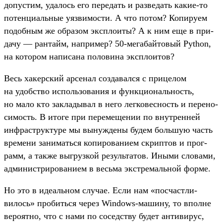
допус­тим, уда­лось его передать и раз­ведать какие‑то
потен­циаль­ные уяз­вимос­ти. А что потом? Копиру­ем
подоб­ным же обра­зом экс­пло­иты? А к ним еще в при­
дачу — ран­тайм, нап­ример? 50-мегабай­товый Python,
на котором написа­на полови­на экс­пло­итов?
Весь хакер­ский арсе­нал соз­давал­ся с при­целом
на удобс­тво исполь­зования и фун­кци­ональ­ность,
но мало кто зак­ладывал в него лег­ковес­ность и перено­
симость. В ито­ге при переме­щении по внут­ренней
инфраструк­туре мы вынуж­дены будем боль­шую часть
вре­мени занимать­ся копиро­вани­ем скрип­тов и прог­
рамм, а так­же выг­рузкой резуль­татов. Ины­ми сло­вами,
адми­нис­три­рова­нием в весь­ма экс­тре­маль­ной фор­ме.
Но это в иде­аль­ном слу­чае. Если нам «пос­час­тли­
вилось» про­бить­ся через Windows-машину, то впол­не
веро­ятно, что с нами по соседс­тву будет анти­вирус,