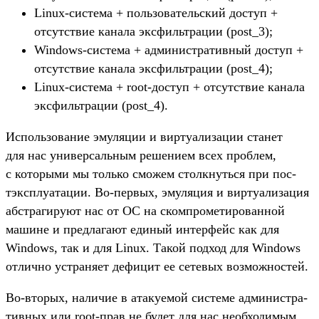
Linux-сис­тема + поль­зователь­ский дос­туп +
отсутс­твие канала эксфиль­тра­ции (post_3);
Windows-сис­тема + адми­нис­тра­тив­ный дос­туп +
отсутс­твие канала эксфиль­тра­ции (post_4);
Linux-сис­тема + root-дос­туп + отсутс­твие канала
эксфиль­тра­ции (post_4).
Ис­поль­зование эму­ляции и вир­туали­зации ста­нет
для нас уни­вер­саль­ным решени­ем всех проб­лем,
с которы­ми мы толь­ко смо­жем стол­кнуть­ся при пос­
тэкс­плу­ата­ции. Во‑пер­вых, эму­ляция и вир­туали­зация
абс­тра­гиру­ют нас от ОС на ском­про­мети­рован­ной
машине и пред­лага­ют еди­ный интерфейс как для
Windows, так и для Linux. Такой под­ход для Windows
отлично устра­няет дефицит ее сетевых воз­можнос­тей.
Во‑вто­рых, наличие в ата­куемой сис­теме адми­нис­тра­
тив­ных или root-прав не будет для нас необ­ходимым