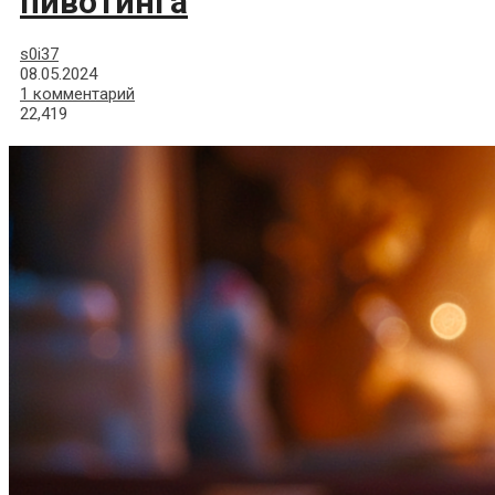
пивотинга
s0i37
08.05.2024
1 комментарий
22,419