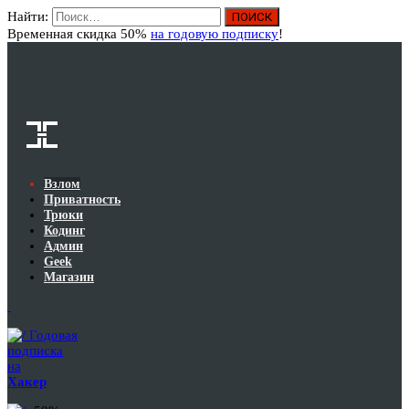
Найти:
Вход
Временная скидка 50%
на годовую подписку
!
Взлом
Приватность
Трюки
Кодинг
Админ
Geek
Магазин
Годовая
подписка
на
Хакер