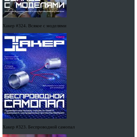
Хакер #324. Всякое с моделями
Хакер #323. Беспроводной самопал