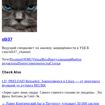
s0i37
Ведущий специалист по анализу защищённости в УЦСБ
t.me/s0i37_channel
Теги:
Pivoting
QEMU
VirtualBox
Виртуализация
Выбор
редактора
Пентестинг
пентесты
Статьи
Check Also
LD_PRELOAD Reloaded. Закрепляемся в Linux — от перехвата
функций до руткита BEURK
«Зорко одно лишь сердце. Самого главного глазами не увидишь». Эта
фраза Антуана де Сент-Эк…
← Ранее
Критический баг в Tinyproxy угрожает 50 000 систем