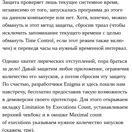
Защита про­веря­ет лишь текущее сис­темное вре­мя,
незави­симо от того, запус­калась прог­рамма до это­го
на дан­ном компь­юте­ре или нет. Хотя, конеч­но, мож­но
обма­нуть и этот метод защиты, сбро­сив три­ал (что­бы
исклю­чить запоми­нание текуще­го вре­мени с целью
обма­нуть Time Control, если этот режим так­же вклю­
чен) и переве­дя часы на нуж­ный вре­мен­ной интервал.
Од­нако хва­тит лиричес­ких отступ­лений, пора брать­ся
за дело! Давай защитим любое при­ложе­ние, огра­ничив
количес­тво его запус­ков, а потом сбро­сим эту защиту.
По счастью, раз­работ­чики Enigma и здесь пош­ли нам
навс­тре­чу, бес­плат­но пре­дос­тавив такую воз­можность
в демовер­сии сво­его про­тек­тора. Для это­го откры­ваем
вклад­ку Limitation by Executions Count, уста­нав­лива­ем
вер­хний чек­бокс и в окош­ке Maximal count
of executions ука­зыва­ем нуж­ное количес­тво запус­ков
(ска­жем, три).