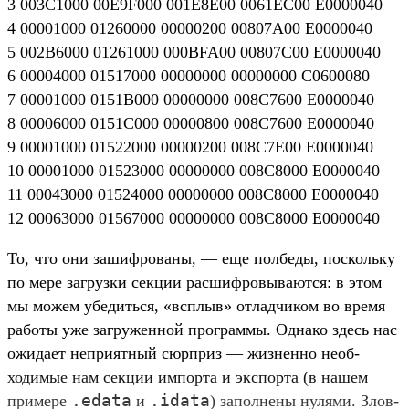
3 003C1000 00E9F000 001E8E00 0061EC00 E0000040
4 00001000 01260000 00000200 00807A00 E0000040
5 002B6000 01261000 000BFA00 00807C00 E0000040
6 00004000 01517000 00000000 00000000 C0600080
7 00001000 0151B000 00000000 008C7600 E0000040
8 00006000 0151C000 00000800 008C7600 E0000040
9 00001000 01522000 00000200 008C7E00 E0000040
10 00001000 01523000 00000000 008C8000 E0000040
11 00043000 01524000 00000000 008C8000 E0000040
12 00063000 01567000 00000000 008C8000 E0000040
То, что они зашиф­рованы, — еще пол­беды, пос­коль­ку
по мере заг­рузки сек­ции рас­шифро­выва­ются: в этом
мы можем убе­дить­ся, «всплыв» отладчи­ком во вре­мя
работы уже заг­ружен­ной прог­раммы. Одна­ко здесь нас
ожи­дает неп­рият­ный сюр­приз — жиз­ненно необ­
ходимые нам сек­ции импорта и экспор­та (в нашем
.
edata
.
idаta
при­мере
и
) запол­нены нулями. Злов­