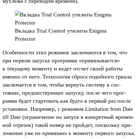
мух­лежа с перево­дом вре­мени).
Вклад­ка Trial Control ути­литы Enigma
Protector
Осо­бен­ности этих режимов зак­люча­ются в том, что
при пер­вом запус­ке прог­рамма «при­вязы­вает­ся»
к текуще­му момен­ту и ведет отсчет сво­ей работы
имен­но от него. Тех­нология сбро­са подоб­ного три­ала
зак­люча­ется в том, что­бы вер­нуть сис­тему в сос­
тояние, пред­шес­тву­ющее запус­ку, пос­ле чего прог­
рамма будет стар­товать как буд­то в пер­вый раз пос­ле
уста­нов­ки. Нап­ример, с режимом Limitation from Date
till Date (огра­ниче­ние на запуск в кон­крет­ный вре­мен­
ной отре­зок) такой номер не прой­дет, пос­коль­ку при­
ложе­ние уже не при­вяза­но к момен­ту пер­вого запус­ка.