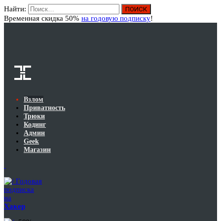
Найти:
Вход
Временная скидка 50%
на годовую подписку
!
Взлом
Приватность
Трюки
Кодинг
Админ
Geek
Магазин
Годовая
подписка
на
Хакер