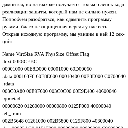
дам­пится, но на выходе получа­ется толь­ко сле­пок кода
реали­зации защиты, который нам не силь­но нужен.
Поп­робу­ем разоб­рать­ся, как сдам­пить прог­рамму
руками, бла­го незащи­щен­ная вер­сия у нас есть.
Открыв исходную прог­рамму, мы уви­дим в ней 12 сек­
ций:
Name VirtSize RVA PhysSize Offset Flag
.text 00E8CEBC
00001000 00E8D000 00001000 60D00060
.data 000103F8 00E8E000 00010400 00E8E000 C0700040
.rdata
003C0A80 00E9F000 003C0C00 00E9E400 40600040
.qtmetad
00000620 01260000 00000800 0125F000 40600040
.eh_fram
002B5648 01261000 002B5800 0125F800 40300040