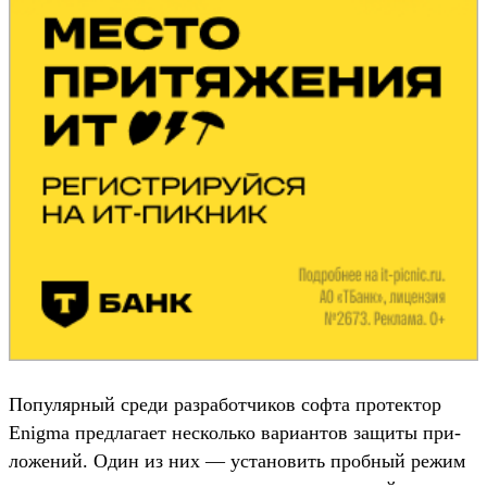
По­пуляр­ный сре­ди раз­работ­чиков соф­та про­тек­тор
Enigma пред­лага­ет нес­коль­ко вари­антов защиты при­
ложе­ний. Один из них — уста­новить проб­ный режим