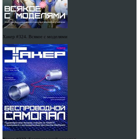
Хакер #324. Всякое с моделями