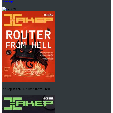
Хакер
-50%
Хакер #326. Router from Hell