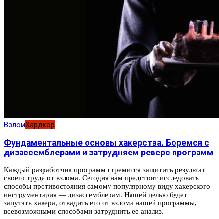
Взлом
Хардкор
Фундаментальные основы хакерства. Боремся с
дизассемблерами и затрудняем реверс программ
Каждый разработчик программ стремится защитить результат
своего труда от взлома. Сегодня нам предстоит исследовать
способы противостояния самому популярному виду хакерского
инструментария — дизассемблерам. Нашей целью будет
запутать хакера, отвадить его от взлома нашей программы,
всевозможными способами затруднить ее анализ.