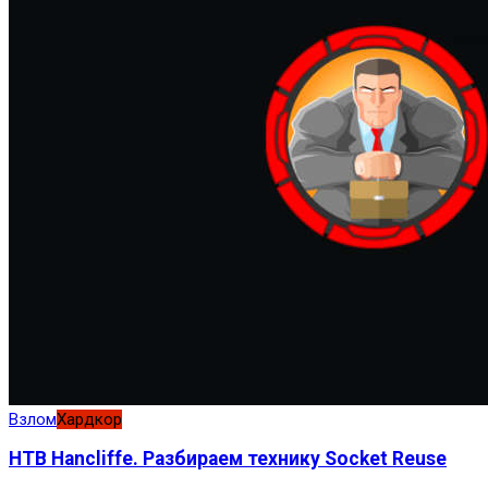
Взлом
Хардкор
HTB Hancliffe. Разбираем технику Socket Reuse