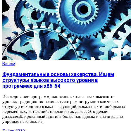
Взлом
Фундаментальные основы хакерства. Ищем
структуры языков высокого уровня в
программах для x86-64
Исследование программ, написанных на языках высокого
уровня, традиционно начинается с реконструкции ключевых
структур исходного языка — функций, локальных и глобальных
переменных, ветвлений, циклов и так далее. Это делает
дизассемблированный листинг более наглядным и значительно
упрощает его анализ.
Xakep #289