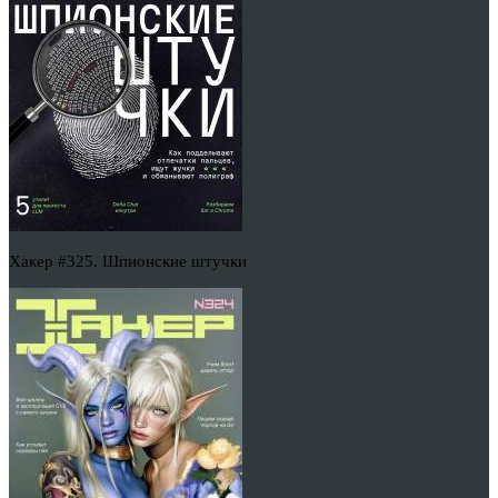
Хакер #325. Шпионские штучки