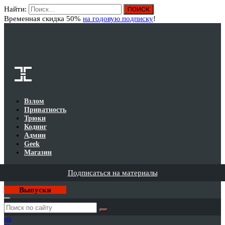
Найти:
Вход
Временная скидка 50%
на годовую подписку
!
Взлом
Приватность
Трюки
Кодинг
Админ
Geek
Магазин
Подписаться на материалы
Выпуски
Годовая
подписка
на