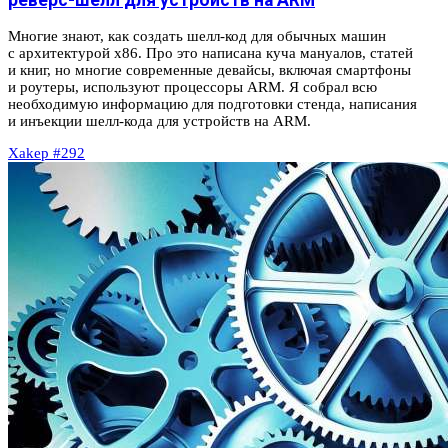
реверс-шелл для устройств на ARM
Многие знают, как создать шелл‑код для обычных машин
с архитектурой x86. Про это написана куча мануалов, статей
и книг, но многие современные девайсы, включая смартфоны
и роутеры, используют процессоры ARM. Я собрал всю
необходимую информацию для подготовки стенда, написания
и инъекции шелл‑кода для устройств на ARM.
Xakep #292