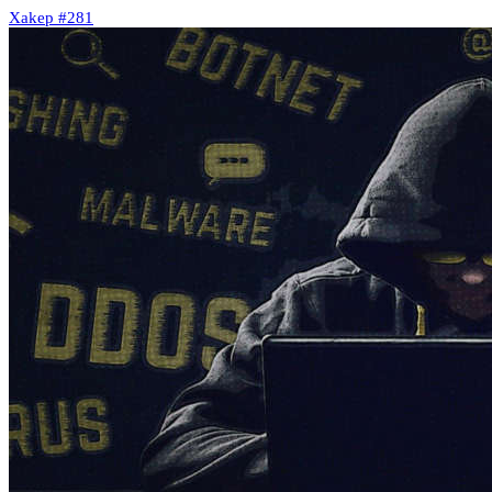
Xakep #281