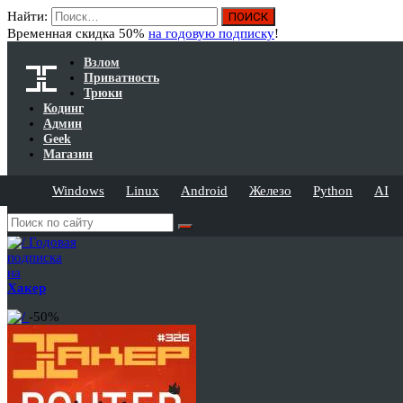
Найти:
Временная скидка 50%
на годовую подписку
!
Взлом
Приватность
Трюки
Кодинг
Админ
Geek
Магазин
Windows
Linux
Android
Железо
Python
AI
Годовая
подписка
на
Хакер
-50%