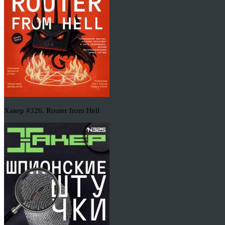
Хакер #326. Router from Hell