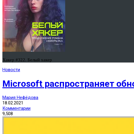
Хакер #322. Белый хакер
Новости
Microsoft распространяет об
Мария Нефёдова
18.02.2021
Комментарии
9,508