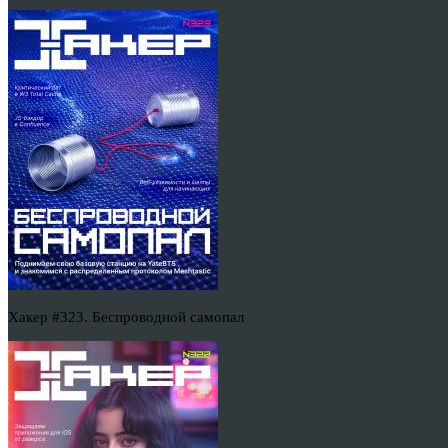
Хакер #323. Беспроводной самопал