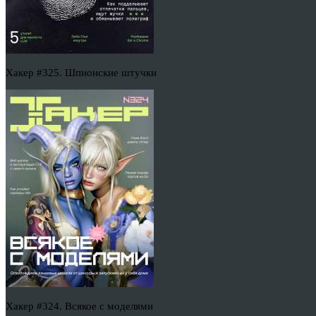
Хакер #325. Шпионские штучки
Хакер #324. Всякое с моделями