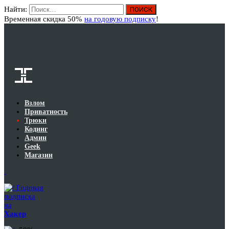
Найти:
Вход
Временная скидка 50%
на годовую подписку
!
Взлом
Приватность
Трюки
Кодинг
Админ
Geek
Магазин
Годовая
подписка
на
Хакер