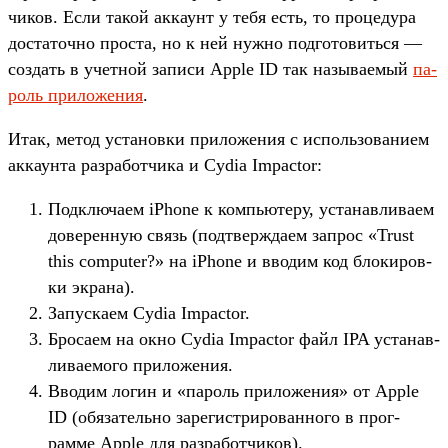
чиков. Если такой акка­унт у тебя есть, то про­цеду­ра
дос­таточ­но прос­та, но к ней нуж­но под­готовить­ся —
соз­дать в учет­ной записи Apple ID так называ­емый
па­
роль при­ложе­ния
.
Итак, метод уста­нов­ки при­ложе­ния с исполь­зовани­ем
акка­унта раз­работ­чика и Cydia Impactor:
Под­клю­чаем iPhone к компь­юте­ру, уста­нав­лива­ем
доверен­ную связь (под­твержда­ем зап­рос «Trust
this computer?» на iPhone и вво­дим код бло­киров­
ки экра­на).
За­пус­каем Cydia Impactor.
Бро­саем на окно Cydia Impactor файл IPA уста­нав­
лива­емо­го при­ложе­ния.
Вво­дим логин и «пароль при­ложе­ния» от Apple
ID (обя­затель­но зарегис­три­рован­ного в прог­
рамме Apple для раз­работ­чиков).