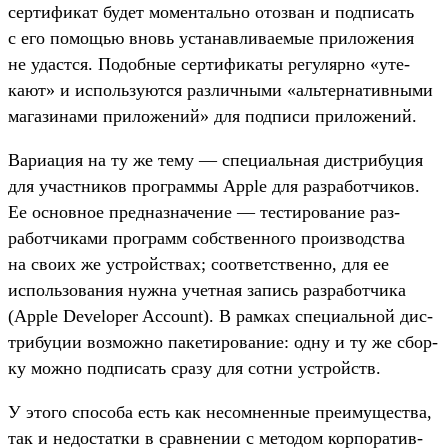
сер­тификат будет момен­таль­но отоз­ван и под­писать
с его помощью вновь уста­нав­лива­емые при­ложе­ния
не удас­тся. Подоб­ные сер­тифика­ты регуляр­но «уте­
кают» и исполь­зуют­ся раз­личны­ми «аль­тер­натив­ными
магази­нами при­ложе­ний» для
подписи
при­ложе­ний.
Ва­риация на ту же тему — спе­циаль­ная дис­три­буция
для учас­тни­ков прог­раммы Apple для раз­работ­чиков.
Ее основное пред­назна­чение — тес­тирова­ние раз­
работ­чиками прог­рамм собс­твен­ного про­изводс­тва
на сво­их же устрой­ствах; соот­ветс­твен­но, для ее
исполь­зования нуж­на учет­ная запись раз­работ­чика
(Apple Developer Account). В рам­ках спе­циаль­ной дис­
три­буции воз­можно пакети­рова­ние: одну и ту же сбор­
ку мож­но под­писать сра­зу для сот­ни устрой­ств.
У это­го спо­соба есть как несом­ненные пре­иму­щес­тва,
так и недос­татки в срав­нении с методом кор­поратив­