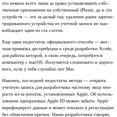
это немало все­го лишь за пра­во уста­нав­ливать собс­
твен­ные при­ложе­ния на собс­твен­ный iPhone, да и сто
устрой­ств — это за целый год: уда­ление ранее зарегис­
три­рован­ного устрой­ства из учет­ной записи не выс­
вобож­дает один из ста сло­тов.
Еще один недос­таток офи­циаль­ного спо­соба — жес­
ткая при­вяз­ка дис­три­буции к сре­де раз­работ­ки Xcode,
для работы которой, в свою оче­редь, пот­ребу­ется
компь­ютер с macOS. Получа­ется слож­новато и дорого­
вато, если у тебя слу­чай­но нет Mac.
На­конец, пос­ледний недос­таток метода — открыть
учет­ную запись для раз­работ­чика час­тно­му лицу неп­
росто из‑за рогаток, уста­нов­ленных Apple. Об исполь­
зовании одно­разо­вых Apple ID мож­но забыть: Apple
верифи­циру­ет дан­ные и может отка­зать в регис­тра­ции
без объ­ясне­ния при­чин. Наши раз­работ­чики говорят,