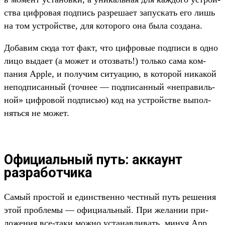
ства циф­ровая под­пись раз­реша­ет запус­кать его лишь
на том устрой­стве, для которо­го она была соз­дана.
До­бавим сюда тот факт, что циф­ровые под­писи в одно
лицо выда­ет (а может и отоз­вать!) толь­ко сама ком­
пания Apple, и получим ситу­ацию, в которой никакой
непод­писан­ный (точ­нее — под­писан­ный «неп­равиль­
ной» циф­ровой под­писью) код на устрой­стве выпол­
нять­ся не может.
Официальный путь: аккаунт
разработчика
Са­мый прос­той и единс­твен­но чес­тный путь решения
этой проб­лемы — офи­циаль­ный. При желании при­
ложе­ния все‑таки мож­но уста­нав­ливать, минуя App