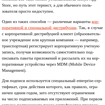
Store, но путь этот тер­нист, а для обыч­ного поль­
зовате­ля прос­то недос­тупен.
Один из таких спо­собов — раз­личные вари­анты
кор­
поратив­ной и спе­циаль­ной дис­три­буции
. Так, в слу­чае
с кор­поратив­ной дис­три­буци­ей кли­ент (обра­зова­тель­
ное учрежде­ние или круп­ная ком­пания — нап­ример,
тран­спортная) регис­три­рует кор­поратив­ную учет­ную
запись, получая воз­можность самос­тоятель­но под­
писывать пакеты при­ложе­ний и рас­сылать их на кор­
поратив­ные устрой­ства через MDM (Mobile Device
Management).
Для под­писи исполь­зует­ся спе­циаль­ный enterprise-сер­
тификат, срок дей­ствия которо­го, как пра­вило, огра­
ничен одним годом, зато отсутс­тву­ют огра­ниче­ния
на чис­ло под­писыва­емых им при­ложе­ний. При пер­вом