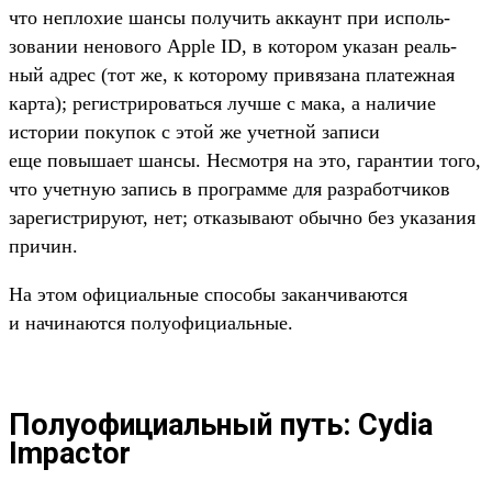
что неп­лохие шан­сы получить акка­унт при исполь­
зовании неново­го Apple ID, в котором ука­зан реаль­
ный адрес (тот же, к которо­му при­вяза­на пла­теж­ная
кар­та); регис­три­ровать­ся луч­ше с мака, а наличие
исто­рии покупок с этой же учет­ной записи
еще повыша­ет шан­сы. Нес­мотря на это, гаран­тии того,
что учет­ную запись в прог­рамме для раз­работ­чиков
зарегис­три­руют, нет; отка­зыва­ют обыч­но без ука­зания
при­чин.
На этом офи­циаль­ные спо­собы закан­чива­ются
и начина­ются полу­офи­циаль­ные.
Полуофициальный путь: Cydia
Impactor