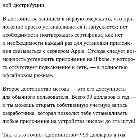
ной дис­три­буции.
В дос­тоинс­тва запишем в пер­вую оче­редь то, что при­
ложе­ние прос­то уста­нав­лива­ется и запус­кает­ся; нет
необ­ходимос­ти под­тверждать сер­тификат, как нет
и необ­ходимос­ти каж­дый раз для уста­нов­ки при­ложе­
ния свя­зывать­ся с сер­вером Apple. Отсю­да сле­дует воз­
можность уста­новить при­ложе­ние на iPhone, у которо­
го отсутс­тву­ет под­клю­чение к сети, — в пол­ностью
офлай­новом режиме.
Вто­рое дос­тоинс­тво метода — это его дос­тупность
для обыч­ного поль­зовате­ля. Все­го 99 дол­ларов в год —
и ты можешь открыть собс­твен­ную учет­ную запись
раз­работ­чика, которая поз­волит тебе уста­нав­ливать
любые при­ложе­ния на устрой­ства чис­лом до ста штук!
Так, а это точ­но «дос­тоинс­тво»? 99 дол­ларов в год —