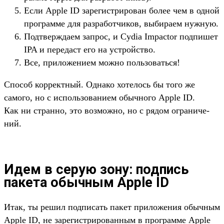
Ес­ли Apple ID зарегис­три­рован более чем в одной
прог­рамме для раз­работ­чиков, выбира­ем нуж­ную.
Под­твержда­ем зап­рос, и Cydia Impactor под­пишет
IPA и передаст его на устрой­ство.
Все, при­ложе­нием мож­но поль­зовать­ся!
Спо­соб кор­рек­тный. Одна­ко хотелось бы того же
самого, но с исполь­зовани­ем обыч­ного Apple ID.
Как ни стран­но, это воз­можно, но с рядом огра­ниче­
ний.
Идем в серую зону: подпись
пакета обычным Apple ID
Итак, ты решил под­писать пакет при­ложе­ния обыч­ным
Apple ID, не зарегис­три­рован­ным в прог­рамме Apple