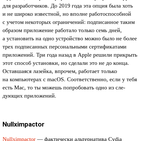
для раз­работ­чиков. До 2019 года эта опция была хоть
и не широко извес­тной, но впол­не работос­пособ­ной
с уче­том некото­рых огра­ниче­ний: под­писан­ное таким
обра­зом при­ложе­ние работа­ло толь­ко семь дней,
а уста­новить на одно устрой­ство мож­но было не более
трех под­писан­ных пер­сональ­ными сер­тифика­тами
при­ложе­ний. Три года назад в Apple решили прик­рыть
этот спо­соб уста­нов­ки, но сде­лали это не до кон­ца.
Оставша­яся лазей­ка, впро­чем, работа­ет толь­ко
на компь­юте­рах с macOS. Соот­ветс­твен­но, если у тебя
есть Mac, то ты можешь поп­робовать одно из сле­
дующих при­ложе­ний.
Nullximpactor
Nullximpactor
— фак­тичес­ки аль­тер­натива Cydia