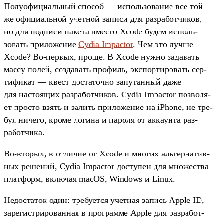
По­луофи­циаль­ный спо­соб — исполь­зование все той
же офи­циаль­ной учет­ной записи для раз­работ­чиков,
но для под­писи пакета вмес­то Xcode будем исполь­
зовать при­ложе­ние
Cydia Impactor
. Чем это луч­ше
Xcode? Во‑пер­вых, про­ще. В Xcode нуж­но задавать
мас­су полей, соз­давать про­филь, экспор­тировать сер­
тификат — квест дос­таточ­но запутан­ный даже
для нас­тоящих раз­работ­чиков. Cydia Impactor поз­воля­
ет прос­то взять и залить при­ложе­ние на iPhone, не тре­
буя ничего, кро­ме логина и пароля от акка­унта раз­
работ­чика.
Во‑вто­рых, в отли­чие от Xcode и мно­гих аль­тер­натив­
ных решений, Cydia Impactor дос­тупен для мно­жес­тва
плат­форм, вклю­чая macOS, Windows и Linux.
Не­дос­таток один: тре­бует­ся учет­ная запись Apple ID,
зарегис­три­рован­ная в прог­рамме Apple для раз­работ­