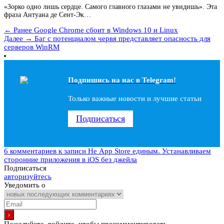
«Зорко одно лишь сердце. Самого главного глазами не увидишь». Эта
фраза Антуана де Сент-Эк…
← Ранее
Google Chrome сбоит в Windows 10 и Linux
Далее →
Баг с потенциалом червя представляет опасность для
серверов WinRM
Подпишись на наc в Telegram!
Только важные новости и лучшие статьи
Подписаться
6 комментариев
к записи Не App Store единым. Устанавливаем
сторонние приложения в iOS без джейла
Подписаться
авторизуйтесь
Уведомить о