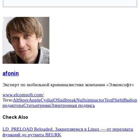
afonin
Эксперт по мобильной криминалистике компании «Элкомсофт»
www.elcomsoft.com/
Теги:
AltStore
Apple
Cydia
iOS
jailbreak
Nullximpactor
TestFlight
Выбор
редактора
Статьи
трюки
Электронная подпись
Check Also
LD_PRELOAD Reloaded. Закрепляемся в Linux — от перехвата
функций до руткита BEURK