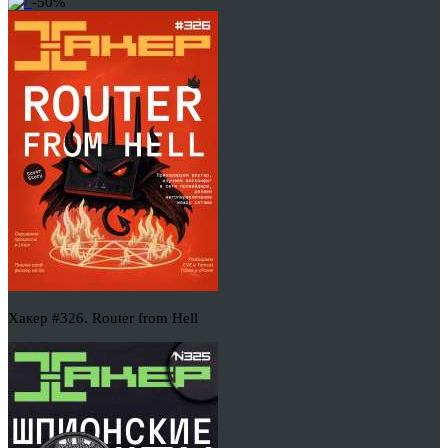
-50%
Хакер #326. Router from Hell