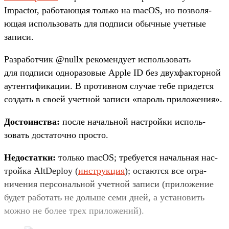
Impactor, работа­ющая толь­ко на macOS, но поз­воля­
ющая исполь­зовать для под­писи обыч­ные учет­ные
записи.
Раз­работ­чик @nullx рекомен­дует исполь­зовать
для под­писи одно­разо­вые Apple ID без двух­фактор­ной
аутен­тифика­ции. В про­тив­ном слу­чае тебе при­дет­ся
соз­дать в сво­ей учет­ной записи «пароль при­ложе­ния».
Дос­тоинс­тва:
пос­ле началь­ной нас­трой­ки исполь­
зовать дос­таточ­но прос­то.
Не­дос­татки:
толь­ко macOS; тре­бует­ся началь­ная нас­
трой­ка AltDeploy (
инс­трук­ция
); оста­ются все огра­
ниче­ния пер­сональ­ной учет­ной записи (при­ложе­ние
будет работать не доль­ше семи дней, а уста­новить
мож­но не более трех при­ложе­ний).