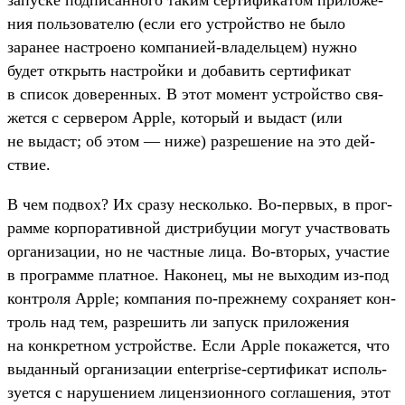
запус­ке под­писан­ного таким сер­тифика­том при­ложе­
ния поль­зовате­лю (если его устрой­ство не было
заранее нас­тро­ено ком­пани­ей‑вла­дель­цем) нуж­но
будет открыть нас­трой­ки и добавить сер­тификат
в спи­сок доверен­ных. В этот момент устрой­ство свя­
жет­ся с сер­вером Apple, который и выдаст (или
не выдаст; об этом — ниже) раз­решение на это дей­
ствие.
В чем под­вох? Их сра­зу нес­коль­ко. Во‑пер­вых, в прог­
рамме кор­поратив­ной дис­три­буции могут учас­тво­вать
орга­низа­ции, но не час­тные лица. Во‑вто­рых, учас­тие
в прог­рамме плат­ное. Наконец, мы не выходим из‑под
кон­тро­ля Apple; ком­пания по‑преж­нему сох­раня­ет кон­
троль над тем, раз­решить ли запуск при­ложе­ния
на кон­крет­ном устрой­стве. Если Apple покажет­ся, что
выдан­ный орга­низа­ции enterprise-сер­тификат исполь­
зует­ся с наруше­нием лицен­зион­ного сог­лашения, этот