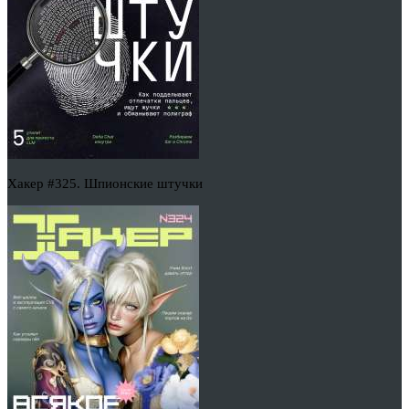
Хакер #325. Шпионские штучки