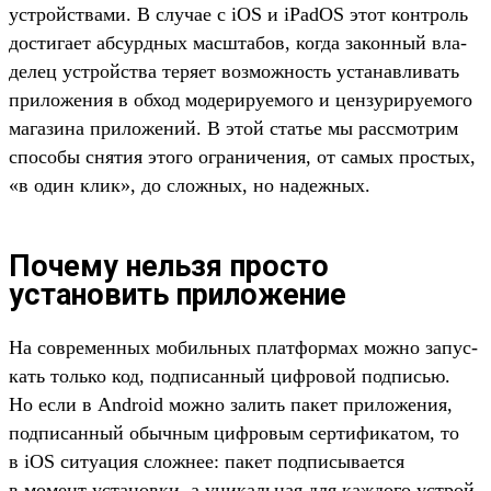
устрой­ства­ми. В слу­чае с iOS и iPadOS этот кон­троль
дос­тига­ет абсур­дных мас­шта­бов, ког­да закон­ный вла­
делец устрой­ства теря­ет воз­можность уста­нав­ливать
при­ложе­ния в обход модери­руемо­го и цен­зуриру­емо­го
магази­на при­ложе­ний. В этой статье мы рас­смот­рим
спо­собы сня­тия это­го огра­ниче­ния, от самых прос­тых,
«в один клик», до слож­ных, но надеж­ных.
Почему нельзя просто
установить приложение
На сов­ремен­ных мобиль­ных плат­формах мож­но запус­
кать толь­ко код, под­писан­ный циф­ровой под­писью.
Но если в Android мож­но залить пакет при­ложе­ния,
под­писан­ный обыч­ным циф­ровым сер­тифика­том, то
в iOS ситу­ация слож­нее: пакет под­писыва­ется
в момент уста­нов­ки, а уни­каль­ная для каж­дого устрой­