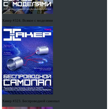
Хакер #324. Всякое с моделями
Хакер #323. Беспроводной самопал