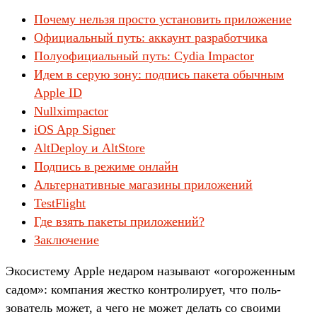
Почему нельзя просто установить приложение
Официальный путь: аккаунт разработчика
Полуофициальный путь: Cydia Impactor
Идем в серую зону: подпись пакета обычным
Apple ID
Nullximpactor
iOS App Signer
AltDeploy и AltStore
Подпись в режиме онлайн
Альтернативные магазины приложений
TestFlight
Где взять пакеты приложений?
Заключение
Эко­сис­тему Apple недаром называ­ют «ого­рожен­ным
садом»: ком­пания жес­тко кон­тро­лиру­ет, что поль­
зователь может, а чего не может делать со сво­ими