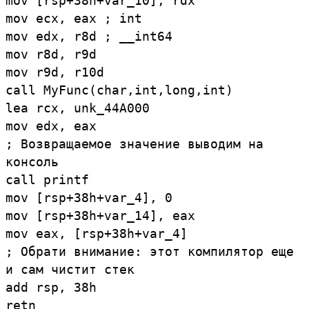
mov
[
rsp
+
38h
+
var_10
]
,
rdx
mov
ecx
,
eax
;
int
mov
edx
,
r8d
;
__int64
mov
r8d
,
r9d
mov
r9d
,
r10d
call
MyFunc
(
ch
ar
,
int
,
long
,
int
)
lea
rcx
,
unk_44A000
mov
edx
,
eax
;
Возвращаемое
значение
выводим
на
консоль
call
printf
mov
[
rsp
+
38h
+
var_4
]
,
0
mov
[
rsp
+
38h
+
var_14
]
,
eax
mov
eax
,
[
rsp
+
38h
+
var_4
]
;
Обрати
внимание:
этот
компилятор
еще
и
сам
чистит
стек
add
rsp
,
38h
retn