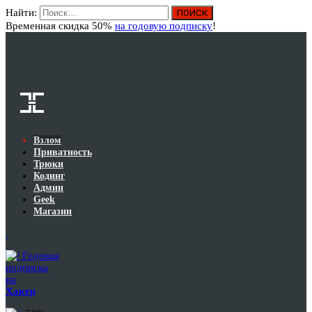
Найти:
Вход
Временная скидка 50%
на годовую подписку
!
Взлом
Приватность
Трюки
Кодинг
Админ
Geek
Магазин
Годовая
подписка
на
Хакер