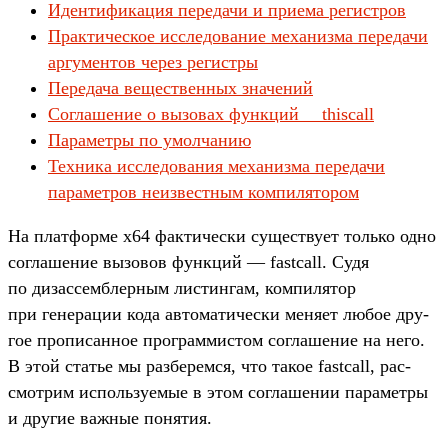
Идентификация передачи и приема регистров
Практическое исследование механизма передачи
аргументов через регистры
Передача вещественных значений
Соглашение о вызовах функций __thiscall
Параметры по умолчанию
Техника исследования механизма передачи
параметров неизвестным компилятором
На плат­форме x64 фак­тичес­ки сущес­тву­ет толь­ко одно
сог­лашение вызовов фун­кций — fastcall. Судя
по дизас­сем­блер­ным лис­тингам, ком­пилятор
при генера­ции кода авто­мати­чес­ки меня­ет любое дру­
гое про­писан­ное прог­раммис­том сог­лашение на него.
В этой статье мы раз­берем­ся, что такое fastcall, рас­
смот­рим исполь­зуемые в этом сог­лашении парамет­ры
и дру­гие важ­ные понятия.