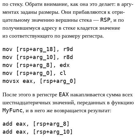
по сте­ку. Обра­ти вни­мание, как она это дела­ет: в аргу­
мен­тах заданы раз­меры. Они при­бав­ляют­ся к отри­
RSP
цатель­ному зна­чению вер­шины сте­ка —
, и по
получив­шемуся адре­су в сте­ке кла­дет­ся зна­чение
из соот­ветс­тву­юще­го по раз­меру регис­тра.
mov
[
rsp
+
arg_18
]
,
r9d
mov
[
rsp
+
arg_10
]
,
r8d
mov
[
rsp
+
arg_8
]
,
edx
mov
[
rsp
+
arg_0
]
,
cl
movsx
eax
,
[
rsp
+
arg_0
]
EAX
Пос­ле это­го в регис­тре
накап­лива­ется сум­ма всех
шес­тнад­цатерич­ных зна­чений, передан­ных в фун­кцию
MyFunc
, и в него же воз­вра­щает­ся резуль­тат:
add
eax
,
[
rsp
+
arg_8
]
add
eax
,
[
rsp
+
arg_10
]