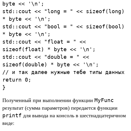
byte
<
<
'\
n'
;
std
:
:
cout
<
<
"long
=
"
<
<
sizeof
(
long
)
*
byte
<
<
'\
n'
;
std
:
:
cout
<
<
"bool
=
"
<
<
sizeof
(
bool
)
*
byte
<
<
'\
n'
;
std
:
:
cout
<
<
"float
=
"
<
<
sizeof
(
float
)
*
byte
<
<
'\
n'
;
std
:
:
cout
<
<
"double
=
"
<
<
sizeof
(
double
)
*
byte
<
<
'\
n'
;
//
и
так
далее
нужные
тебе
типы
данных
return
0
;
}
MyFunc
По­лучен­ный при выпол­нении фун­кции
резуль­тат (сум­ма парамет­ров) переда­ется фун­кции
printf
для вывода на кон­соль в шес­тнад­цатерич­ном
виде: