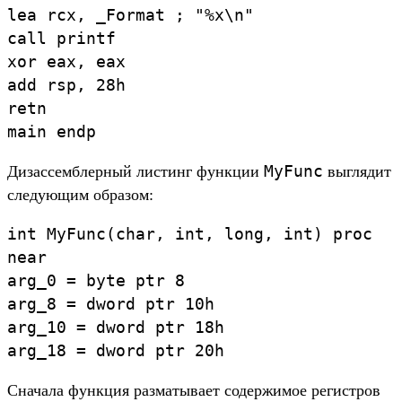
lea
rcx
,
_Format
;
"%x\
n"
call
printf
xor
eax
,
eax
add
rsp
,
28h
retn
main
endp
MyFunc
Ди­зас­сем­блер­ный лис­тинг фун­кции
выг­лядит
сле­дующим обра­зом:
int
MyFunc
(
ch
ar
,
int
,
long
,
int
)
proc
near
arg_0
=
byte
ptr
8
arg_8
=
dword
ptr
10h
arg_10
=
dword
ptr
18h
arg_18
=
dword
ptr
20h
Сна­чала фун­кция раз­матыва­ет содер­жимое регис­тров