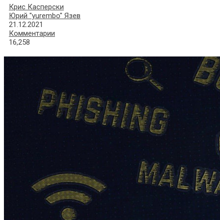
Крис Касперски
Юрий "yurembo" Язев
21.12.2021
Комментарии
16,258