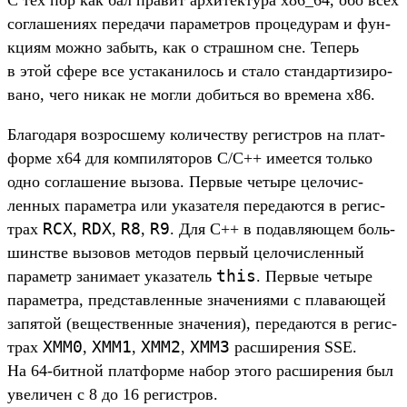
сог­лашени­ях переда­чи парамет­ров про­цеду­рам и фун­
кци­ям мож­но забыть, как о страш­ном сне. Теперь
в этой сфе­ре все уста­кани­лось и ста­ло стан­дарти­зиро­
вано, чего никак не мог­ли добить­ся во вре­мена x86.
Бла­года­ря воз­росше­му количес­тву регис­тров на плат­
форме x64 для ком­пилято­ров C/C++ име­ется толь­ко
одно сог­лашение вызова. Пер­вые четыре целочис­
ленных парамет­ра или ука­зате­ля переда­ются в регис­
RCX
RDX
R8
R9
трах
,
,
,
. Для C++ в подав­ляющем боль­
шинс­тве вызовов методов пер­вый целочис­ленный
this
параметр занима­ет ука­затель
. Пер­вые четыре
парамет­ра, пред­став­ленные зна­чени­ями с пла­вающей
запятой (вещес­твен­ные зна­чения), переда­ются в регис­
XMM0
XMM1
XMM2
XMM3
трах
,
,
,
рас­ширения SSE.
На 64-бит­ной плат­форме набор это­го рас­ширения был
уве­личен с 8 до 16 регис­тров.