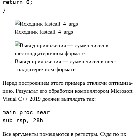
return
0
;
}
Ис­ходник fastcall_4_args
Вы­вод при­ложе­ния — сум­ма чисел в шес­
тнад­цатерич­ном фор­мате
Пе­ред пос­тро­ением это­го при­мера отклю­чи опти­миза­
цию. Резуль­тат его обра­бот­ки ком­пилято­ром Microsoft
Visual C++ 2019 дол­жен выг­лядеть так:
main
proc
near
sub
rsp
,
28h
Все аргу­мен­ты помеща­ются в регис­тры. Судя по их