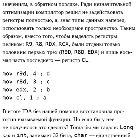
зна­чени­ям, в обратном поряд­ке. Ради нез­начитель­ной
опти­миза­ции ком­пилятор решил не задей­ство­вать
регис­тры пол­ностью, а, зная типы дан­ных наперед,
исполь­зовать толь­ко необ­ходимое прос­транс­тво. Таким
обра­зом, вмес­то того, что­бы выделять регис­тры
R9
R8
RDX
RCX
целиком:
,
,
,
, были отда­ны толь­ко
R9D
R8D
EDX
полови­ны пер­вых трех (
,
,
) и лишь вось­
CL
мая часть пос­ледне­го — регистр
.
mov
r9d
,
4
;
d
mov
r8d
,
3
;
c
mov
edx
,
2
;
b
mov
cl
,
1
;
a
В ито­ге IDA без нашей помощи вос­ста­нови­ла про­
тотип вызыва­емой фун­кции. Но если бы у нее
Long
не получи­лось это сде­лать? Тог­да бы мы гадали:
,
int
char
как и
, занима­ет 32 бита,
— единс­твен­ный