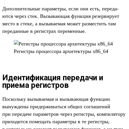
До­пол­нитель­ные парамет­ры, если они есть, переда­
ются через стек. Вызыва­ющая фун­кция резер­виру­ет
мес­то в сте­ке, а вызыва­емая может раз­местить там
передан­ные в регис­трах перемен­ные.
Ре­гис­тры про­цес­сора архи­тек­туры x86_64
Идентификация передачи и
приема регистров
Пос­коль­ку вызыва­емая и вызыва­ющая фун­кции
вынуж­дены при­дер­живать­ся общих сог­лашений
при переда­че парамет­ров через регис­тры, ком­пилято­ру
при­ходит­ся помещать парамет­ры в те регис­тры,