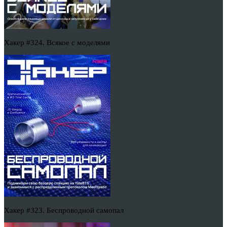
Хакер #324. Всякое с моделями
Хакер #323. Беспроводной самопал