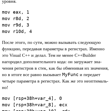
уров­ня.
mov
eax
,
1
mov
r8d
,
2
mov
r9d
,
3
mov
r10d
,
4
Пос­ле это­го, по сути, мож­но вызывать сле­дующую
фун­кцию, переда­вая парамет­ры в регис­трах. Имен­но
это Visual C++ и делал. Тем не менее C++Builder
нагоро­дил допол­нитель­ного кода: он заг­ружа­ет зна­
чения регис­тров в стек, как бы обме­нивая их зна­чения,
MyFunc
но в ито­ге все рав­но вызыва­ет
и переда­ет
четыре парамет­ра в регис­трах. Как же это неоп­тималь­
но!
mov
[
rsp
+
38h
+
var_4
]
,
0
mov
[
rsp
+
38h
+
var_8
]
,
ecx