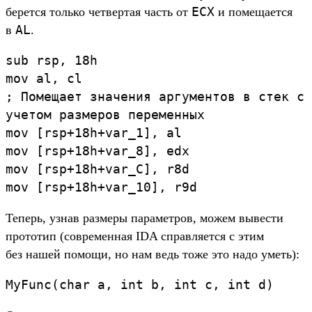
ECX
берет­ся толь­ко чет­вертая часть от
и помеща­ется
AL
в
.
sub
rsp
,
18h
mov
al
,
cl
;
Помещает
значения
аргументов
в
стек
с
учетом
размеров
переменных
mov
[
rsp
+
18h
+
var_1
]
,
al
mov
[
rsp
+
18h
+
var_8
]
,
edx
mov
[
rsp
+
18h
+
var_C
]
,
r8d
mov
[
rsp
+
18h
+
var_10
]
,
r9d
Те­перь, узнав раз­меры парамет­ров, можем вывес­ти
про­тотип (сов­ремен­ная IDA справ­ляет­ся с этим
без нашей помощи, но нам ведь тоже это надо уметь):
MyFunc
(
char
a
,
int
b
,
int
c
,
int
d
)