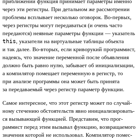
приб­лижении фун­кция при­нима­ет парамет­ры имен­но
через эти регис­тры. При деталь­ном же рас­смот­рении
проб­лемы всплы­вает нес­коль­ко ого­ворок. Во‑пер­вых,
через регис­тры могут переда­вать­ся (и очень час­то
переда­ются) неяв­ные парамет­ры фун­кции — ука­затель
this
, ука­зате­ли на вир­туаль­ные таб­лицы объ­екта
и так далее. Во‑вто­рых, если кри­вору­кий прог­раммист,
наде­ясь, что зна­чение перемен­ной пос­ле объ­явле­ния
дол­жно быть рав­но нулю, забыва­ет об ини­циали­зации,
а ком­пилятор помеща­ет перемен­ную в регистр, то
при ана­лизе прог­раммы она может быть при­нята
за переда­ваемый через регистр параметр фун­кции.
Са­мое инте­рес­ное, что этот регистр может по слу­чай­
ному сте­чению обсто­ятель­ств явно ини­циали­зиро­вать­
ся вызыва­ющей фун­кци­ей. Пред­ста­вим, что прог­
раммист перед этим вызывал фун­кцию, воз­вра­щаемо­го
зна­чения которой не исполь­зовал. Ком­пилятор помес­