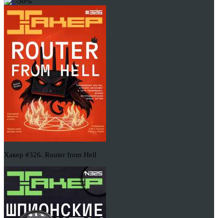
-50%
Хакер #326. Router from Hell