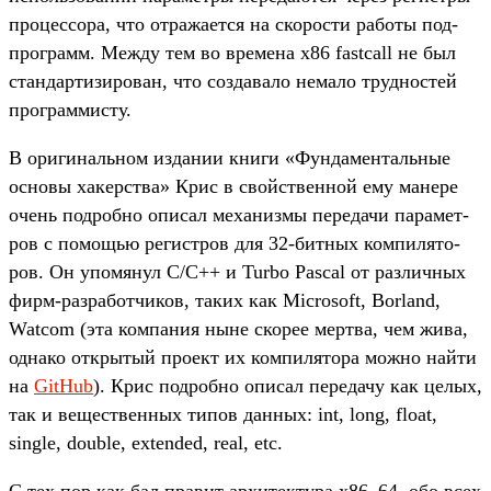
про­цес­сора, что отра­жает­ся на ско­рос­ти работы под­
прог­рамм. Меж­ду тем во вре­мена x86 fastcall не был
стан­дарти­зиро­ван, что соз­давало немало труд­ностей
прог­раммис­ту.
В ори­гиналь­ном изда­нии кни­ги «Фун­дамен­таль­ные
осно­вы хакерс­тва» Крис в свой­ствен­ной ему манере
очень под­робно опи­сал механиз­мы переда­чи парамет­
ров с помощью регис­тров для 32-бит­ных ком­пилято­
ров. Он упо­мянул C/C++ и Turbo Pascal от раз­личных
фирм‑раз­работ­чиков, таких как Microsoft, Borland,
Watcom (эта ком­пания ныне ско­рее мер­тва, чем жива,
одна­ко откры­тый про­ект их ком­пилято­ра мож­но най­ти
на
GitHub
). Крис под­робно опи­сал переда­чу как целых,
так и вещес­твен­ных типов дан­ных: int, long, float,
single, double, extended, real, etc.
С тех пор как бал пра­вит архи­тек­тура x86_64, обо всех