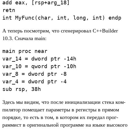
add
eax
,
[
rsp
+
arg_18
]
retn
int
MyFunc
(
ch
ar
,
int
,
long
,
int
)
endp
А теперь пос­мотрим, что сге­нери­ровал C++Builder
10.3. Сна­чала main:
main
proc
near
var_14
=
dword
ptr
-
14h
var_10
=
qword
ptr
-
10h
var_8
=
dword
ptr
-
8
var_4
=
dword
ptr
-
4
sub
rsp
,
38h
Здесь мы видим, что пос­ле ини­циали­зации сте­ка ком­
пилятор помеща­ет парамет­ры в регис­тры в пря­мом
поряд­ке, то есть в том, в котором их передал прог­
раммист в ори­гиналь­ной прог­рамме на язы­ке высоко­го