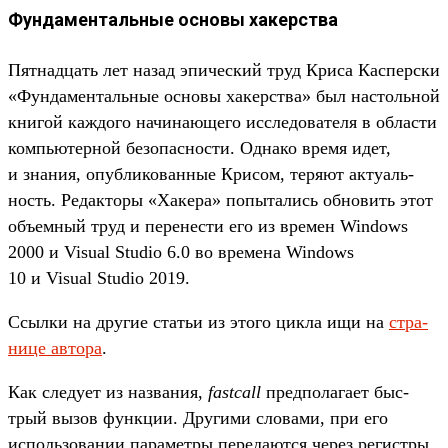
Фундаментальные основы хакерства
Пят­надцать лет назад эпи­чес­кий труд Кри­са Кас­пер­ски
«Фун­дамен­таль­ные осно­вы хакерс­тва» был нас­толь­ной
кни­гой каж­дого начина­юще­го иссле­дова­теля в области
компь­ютер­ной безопас­ности. Одна­ко вре­мя идет,
и зна­ния, опуб­ликован­ные Кри­сом, теря­ют акту­аль­
ность. Редак­торы «Хакера» попыта­лись обно­вить этот
объ­емный труд и перенес­ти его из вре­мен Windows
2000 и Visual Studio 6.0 во вре­мена Windows
10 и Visual Studio 2019.
Ссыл­ки на дру­гие статьи из это­го цик­ла ищи на
стра­
нице авто­ра
.
Как сле­дует из наз­вания,
fastcall
пред­полага­ет быс­
трый вызов фун­кции. Дру­гими сло­вами, при его
исполь­зовании парамет­ры переда­ются через регис­тры