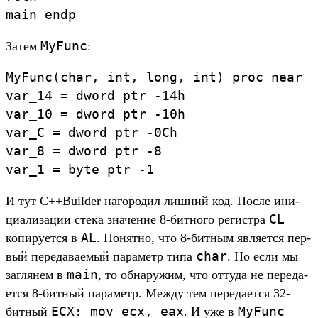
main
endp
MyFunc
За­тем
:
MyFunc
(
ch
ar
,
int
,
long
,
int
)
proc
near
var_14
=
dword
ptr
-
14h
var_10
=
dword
ptr
-
10h
var_C
=
dword
ptr
-
0Ch
var_8
=
dword
ptr
-
8
var_1
=
byte
ptr
-
1
И тут C++Builder нагоро­дил лиш­ний код. Пос­ле ини­
CL
циали­зации сте­ка зна­чение 8-бит­ного регис­тра
AL
копиру­ется в
. Понят­но, что 8-бит­ным явля­ется пер­
char
вый переда­ваемый параметр типа
. Но если мы
main
заг­лянем в
, то обна­ружим, что отту­да не переда­
ется 8-бит­ный параметр. Меж­ду тем переда­ется 32-
ECX:
mov
ecx,
eax
MyFunc
бит­ный
. И уже в