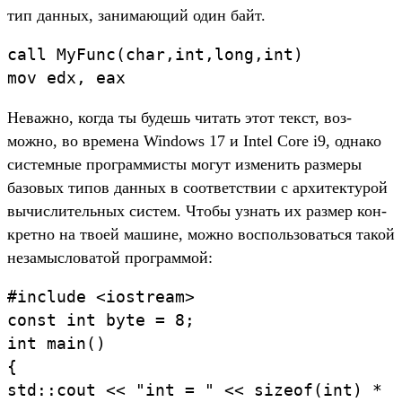
тип дан­ных, занима­ющий один байт.
call
MyFunc
(
ch
ar
,
int
,
long
,
int
)
mov
edx
,
eax
Не­важ­но, ког­да ты будешь читать этот текст, воз­
можно, во вре­мена Windows 17 и Intel Core i9, одна­ко
сис­темные прог­раммис­ты могут изме­нить раз­меры
базовых типов дан­ных в соот­ветс­твии с архи­тек­турой
вычис­литель­ных сис­тем. Что­бы узнать их раз­мер кон­
крет­но на тво­ей машине, мож­но вос­поль­зовать­ся такой
незамыс­ловатой прог­раммой:
#include
<
iostream>
const
int
byte
=
8
;
int
main
(
)
{
std
:
:
cout
<
<
"int
=
"
<
<
sizeof
(
int
)
*