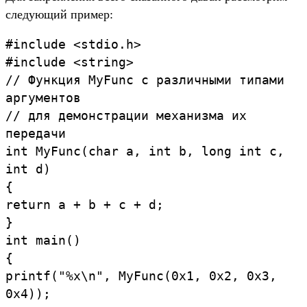
сле­дующий при­мер:
#include
<
stdio.
h>
#include
<
string>
//
Функция
MyFunc
с
различными
типами
аргументов
//
для
демонстрации
механизма
их
передачи
int
MyFunc
(
char
a
,
int
b
,
long
int
c
,
int
d
)
{
return
a
+
b
+
c
+
d
;
}
int
main
(
)
{
printf
(
"%x
\
n
"
,
MyFunc
(
0x1
,
0x2
,
0x3
,
0x4
))
;