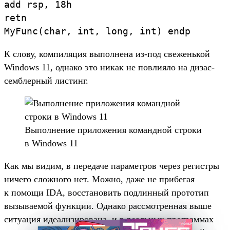
add
rsp
,
18h
retn
MyFunc
(
ch
ar
,
int
,
long
,
int
)
endp
К сло­ву, ком­пиляция выпол­нена из‑под све­жень­кой
Windows 11, одна­ко это никак не пов­лияло на дизас­
сем­блер­ный лис­тинг.
Вы­пол­нение при­ложе­ния коман­дной стро­ки
в Windows 11
Как мы видим, в переда­че парамет­ров через регис­тры
ничего слож­ного нет. Мож­но, даже не при­бегая
к помощи IDA, вос­ста­новить под­линный про­тотип
вызыва­емой фун­кции. Одна­ко рас­смот­ренная выше
ситу­ация иде­али­зиро­вана, и в реаль­ных прог­раммах