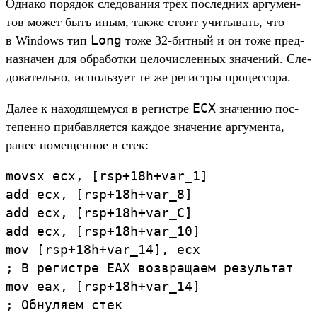
Од­нако порядок сле­дова­ния трех пос­ледних аргу­мен­
тов может быть иным, так­же сто­ит учи­тывать, что
Long
в Windows тип
тоже 32-бит­ный и он тоже пред­
назна­чен для обра­бот­ки целочис­ленных зна­чений. Сле­
дова­тель­но, исполь­зует те же регис­тры про­цес­сора.
ECX
Да­лее к находя­щему­ся в регис­тре
зна­чению пос­
тепен­но при­бав­ляет­ся каж­дое зна­чение аргу­мен­та,
ранее помещен­ное в стек:
movsx
ecx
,
[
rsp
+
18h
+
var_1
]
add
ecx
,
[
rsp
+
18h
+
var_8
]
add
ecx
,
[
rsp
+
18h
+
var_C
]
add
ecx
,
[
rsp
+
18h
+
var_10
]
mov
[
rsp
+
18h
+
var_14
]
,
ecx
;
В
регистре
EAX
возвращаем
результат
mov
eax
,
[
rsp
+
18h
+
var_14
]
;
Обнуляем
стек