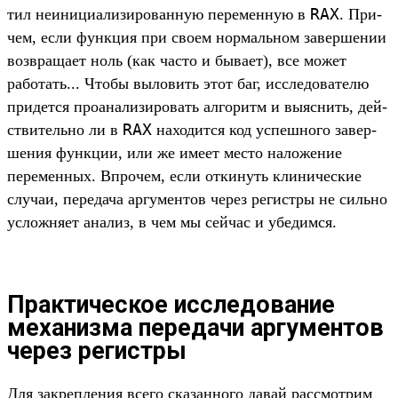
RAX
тил неини­циали­зиро­ван­ную перемен­ную в
. При­
чем, если фун­кция при сво­ем нор­маль­ном завер­шении
воз­вра­щает ноль (как час­то и быва­ет), все может
работать... Что­бы выловить этот баг, иссле­дова­телю
при­дет­ся про­ана­лизи­ровать алго­ритм и выяс­нить, дей­
RAX
стви­тель­но ли в
находит­ся код успешно­го завер­
шения фун­кции, или же име­ет мес­то наложе­ние
перемен­ных. Впро­чем, если отки­нуть кли­ничес­кие
слу­чаи, переда­ча аргу­мен­тов через регис­тры не силь­но
усложня­ет ана­лиз, в чем мы сей­час и убе­дим­ся.
Практическое исследование
механизма передачи аргументов
через регистры
Для зак­репле­ния все­го ска­зан­ного давай рас­смот­рим