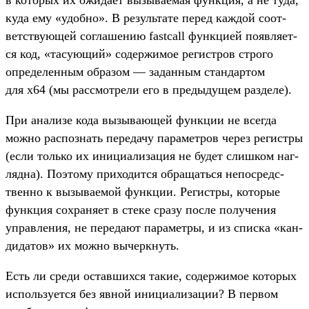
в которых их ожи­дает вызыва­емая фун­кция, а не туда,
куда ему «удоб­но». В резуль­тате перед каж­дой соот­
ветс­тву­ющей сог­лашению fastcall фун­кци­ей появ­ляет­
ся код, «тасу­ющий» содер­жимое регис­тров стро­го
опре­делен­ным обра­зом — задан­ным стан­дартом
для x64 (мы рас­смот­рели его в пре­дыду­щем раз­деле).
При ана­лизе кода вызыва­ющей фун­кции не всег­да
мож­но рас­познать переда­чу парамет­ров через регис­тры
(если толь­ко их ини­циали­зация не будет слиш­ком наг­
лядна). Поэто­му при­ходит­ся обра­щать­ся непос­редс­
твен­но к вызыва­емой фун­кции. Регис­тры, которые
фун­кция сох­раня­ет в сте­ке сра­зу пос­ле получе­ния
управле­ния, не переда­ют парамет­ры, и из спис­ка «кан­
дидатов» их мож­но вычер­кнуть.
Есть ли сре­ди оставших­ся такие, содер­жимое которых
исполь­зует­ся без явной ини­циали­зации? В пер­вом