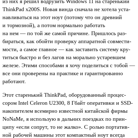
из них я решил вод­рузить Windows 11 на ста­рень­кий
ThinkPad x200S. Новая вин­да сна­чала не хотела уста­
нав­ливать­ся на этот ноут (потому что он древ­ний
и тор­мозной), а потом нор­маль­но работать
на нем — по той же самой при­чине. Приш­лось раз­
бирать­ся, как обой­ти про­вер­ку аппа­рат­ной сов­мести­
мос­ти, а самое глав­ное — как зас­тавить сис­тему кру­
тить­ся быс­тро и без лагов на мораль­но уста­рев­шем
железе. Эти­ми спо­соба­ми я хочу поделить­ся с тобой —
все они про­вере­ны на прак­тике и гаран­тирован­но
работа­ют.
Этот ста­рень­кий ThinkPad, обо­рудо­ван­ный про­цес­
сором Intel Celeron U2300, 8 Гбайт опе­ратив­ки и SSD-
накопи­телем все­мир­но извес­тной китай­ской фир­мы
NoNaMe, я исполь­зую в даль­них поез­дках по прин­
ципу «если соп­рут, то не жал­ко». С ролью пор­татив­
ной рабочей машины этот ком­пак­тный ноут всег­да