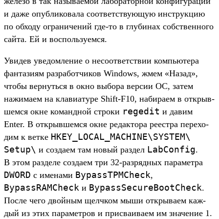
железо в так называ­емой лабора­тор­ной кон­фигура­ции
и даже опуб­ликова­ла соот­ветс­тву­ющую инс­трук­цию
по обхо­ду огра­ниче­ний где‑то в глу­бинах собс­твен­ного
сай­та. Ей и вос­поль­зуем­ся.
Уви­дев уве­дом­ление о несо­ответс­твии компь­юте­ра
фан­тази­ям раз­работ­чиков Windows, жмем «Назад»,
что­бы вер­нуть­ся в окно выбора вер­сии ОС, затем
нажима­ем на кла­виату­ре Shift-F10, набира­ем в открыв­
regedit
шемся окне коман­дной стро­ки
и давим
Enter. В открыв­шемся окне редак­тора реес­тра перехо­
HKEY_LOCAL_MACHINE\
SYSTEM\
дим к вет­ке
Setup\
LabConfig
и соз­даем там новый раз­дел
.
В этом раз­деле соз­даем три 32-раз­рядных парамет­ра
DWORD
BypassTPMCheck
с име­нами
,
BypassRAMCheck
BypassSecureBootCheck
и
.
Пос­ле чего двой­ным щел­чком мыши откры­ваем каж­
дый из этих парамет­ров и прис­ваиваем им зна­чение 1.