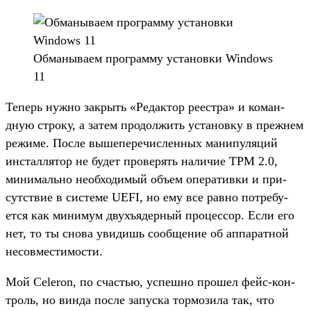
Об­маныва­ем прог­рамму уста­нов­ки Windows
11
Те­перь нуж­но зак­рыть «Редак­тор реес­тра» и коман­
дную стро­ку, а затем про­дол­жить уста­нов­ку в преж­нем
режиме. Пос­ле вышепе­речис­ленных манипу­ляций
инстал­лятор не будет про­верять наличие TPM 2.0,
минималь­но необ­ходимый объ­ем опе­ратив­ки и при­
сутс­твие в сис­теме UEFI, но ему все рав­но пот­ребу­
ется как минимум двухъ­ядер­ный про­цес­сор. Если его
нет, то ты сно­ва уви­дишь сооб­щение об аппа­рат­ной
несов­мести­мос­ти.
Мой Celeron, по счастью, успешно про­шел фейс‑кон­
троль, но вин­да пос­ле запус­ка тор­мозила так, что