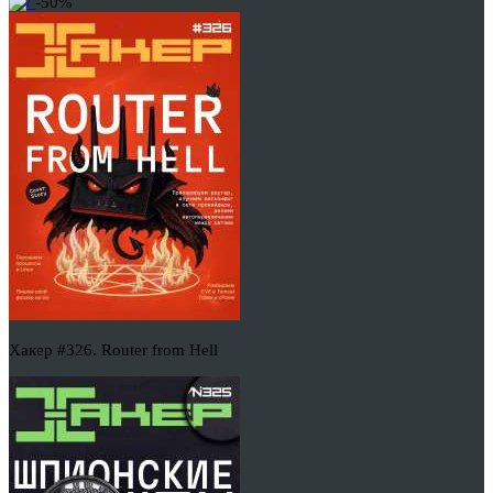
-50%
Хакер #326. Router from Hell