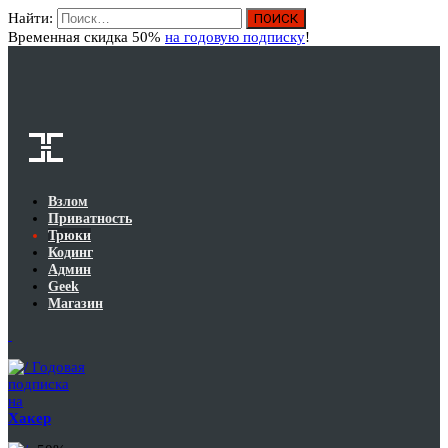
Найти:
Вход
Временная скидка 50%
на годовую подписку
!
Взлом
Приватность
Трюки
Кодинг
Админ
Geek
Магазин
Годовая
подписка
на
Хакер