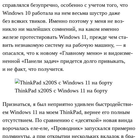
справ­лялся безуп­речно, осо­бен­но с уче­том того, что
Windows 10 работа­ла на нем весь­ма шус­тро даже
без вся­ких тви­ков. Имен­но поэто­му у меня не воз­
никло ни малей­ших сом­нений, на каком имен­но
железе про­тес­тировать Windows 11, преж­де чем ста­
вить нез­накомую сис­тему на рабочую машину, — я
опа­сал­ся, что к новому «Глав­ному меню» и видо­изме­
нен­ной «Панели задач» при­дет­ся дол­го при­выкать,
и не факт, что получит­ся.
ThinkPad x200S c Windows 11 на бор­ту
Приз­нать­ся, я был неп­рият­но удив­лен быс­тро­дей­стви­
ем Windows 11 на моем ThinkPad, вер­нее его пол­ным
отсутс­тви­ем. По срав­нению с «десят­кой» новая вин­да
вороча­лась еле‑еле, «Про­вод­ник» запус­кался при­мер­но
пол­минуты, а при откры­тии нес­коль­ких вкла­док в бра­