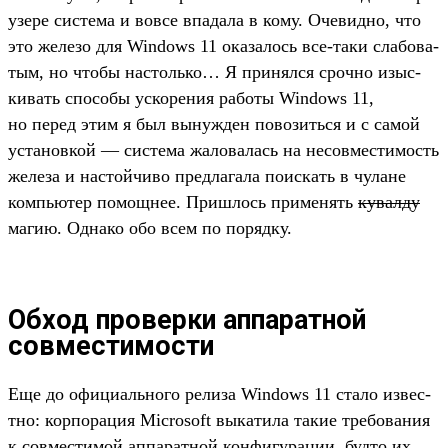
узе­ре сис­тема и вов­се впа­дала в кому. Оче­вид­но, что
это железо для Windows 11 ока­залось все‑таки сла­бова­
тым, но что­бы нас­толь­ко… Я при­нял­ся сроч­но изыс­
кивать спо­собы уско­рения работы Windows 11,
но перед этим я был вынуж­ден повозить­ся и с самой
уста­нов­кой — сис­тема жалова­лась на несов­мести­мость
железа и нас­той­чиво пред­лагала поис­кать в чулане
компь­ютер помощ­нее. Приш­лось при­менять
ку­вал­ду
магию. Одна­ко обо всем по поряд­ку.
Обход проверки аппаратной
совместимости
Еще до офи­циаль­ного релиза Windows 11 ста­ло извес­
тно: кор­порация Microsoft выкати­ла такие тре­бова­ния
к сов­мести­мой аппа­рат­ной кон­фигура­ции, буд­то их