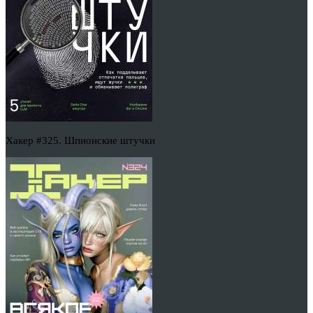
Хакер #325. Шпионские штучки