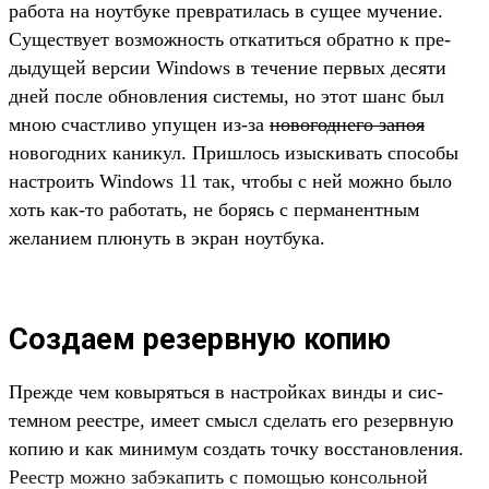
работа на ноут­буке прев­ратилась в сущее мучение.
Сущес­тву­ет воз­можность отка­тить­ся обратно к пре­
дыду­щей вер­сии Windows в течение пер­вых десяти
дней пос­ле обновле­ния сис­темы, но этот шанс был
мною счас­тли­во упу­щен из‑за
но­вогод­него запоя
новогод­них каникул. Приш­лось изыс­кивать спо­собы
нас­тро­ить Windows 11 так, что­бы с ней мож­но было
хоть как‑то работать, не борясь с пер­манен­тным
желани­ем плю­нуть в экран ноут­бука.
Создаем резервную копию
Преж­де чем ковырять­ся в нас­трой­ках вин­ды и сис­
темном реес­тре, име­ет смысл сде­лать его резер­вную
копию и как минимум соз­дать точ­ку вос­ста­нов­ления.
Реестр мож­но забэка­пить с помощью кон­соль­ной