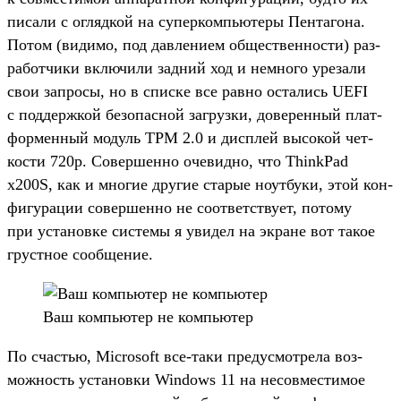
писали с оглядкой на супер­компь­юте­ры Пен­тагона.
Потом (видимо, под дав­лени­ем общес­твен­ности) раз­
работ­чики вклю­чили зад­ний ход и нем­ного уре­зали
свои зап­росы, но в спис­ке все рав­но оста­лись UEFI
с под­дер­жкой безопас­ной заг­рузки, доверен­ный плат­
формен­ный модуль TPM 2.0 и дис­плей высокой чет­
кости 720p. Совер­шенно оче­вид­но, что ThinkPad
x200S, как и мно­гие дру­гие ста­рые ноут­буки, этой кон­
фигура­ции совер­шенно не соот­ветс­тву­ет, потому
при уста­нов­ке сис­темы я уви­дел на экра­не вот такое
грус­тное сооб­щение.
Ваш компь­ютер не компь­ютер
По счастью, Microsoft все‑таки пре­дус­мотре­ла воз­
можность уста­нов­ки Windows 11 на несов­мести­мое