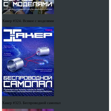
Хакер #324. Всякое с моделями
Хакер #323. Беспроводной самопал