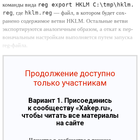
reg
export
HKLM
С:\
tmp\
hklm.
коман­ды вида
reg
hklm.
reg
, где
— файл, в котором будет сох­
ранено содер­жимое вет­ви HKLM. Осталь­ные вет­ви
экспор­тиру­ются ана­логич­ным обра­зом, а откат к пер­
воначаль­ным нас­трой­кам выпол­няет­ся путем запус­ка
reg-фай­ла.
Продолжение доступно
только участникам
Вариант 1. Присоединись
к сообществу «Xakep.ru»,
чтобы читать все материалы
на сайте
Членство в сообществе в течение