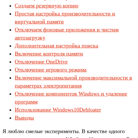
Создаем резервную копию
Простая настройка производительности и
виртуальной памяти
Отключаем фоновые приложения и чистим
автозагрузку
Дополнительная настройка поиска
Включение контроля памяти
Отключение OneDrive
Отключение игрового режима
Включение максимальной производительности
в
параметрах
электропитания
Отключение компонентов Windows и удаление
программ
Использование Windows10Debloater
Выводы
Я люб­лю сме­лые экспе­римен­ты. В качес­тве одно­го