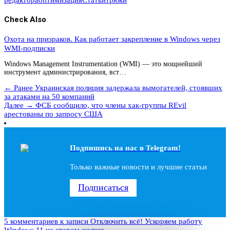
редактора
оптимизация
Статьи
трюки
Check Also
Охота на призраков. Как работает закрепление в Windows через
WMI-подписки
Windows Management Instrumentation (WMI) — это мощнейший
инструмент администрирования, вст…
← Ранее
Украинская полиция задержала вымогателей, стоявших
за атаками на 50 компаний
Далее →
ФСБ сообщило, что члены хак-группы REvil
арестованы по запросу США
Подпишись на наc в Telegram!
Только важные новости и лучшие статьи
Подписаться
5 комментариев
к записи Отключить всё! Ускоряем работу
Windows 11 на старом железе