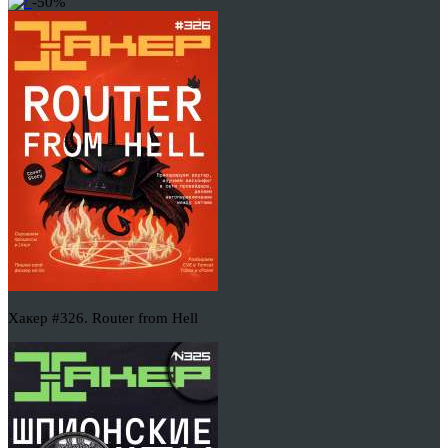
-50%
Хакер #326. Router from Hell