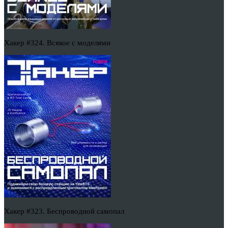
Хакер #324. Всякое с моделями
Хакер #323. Беспроводной самопал