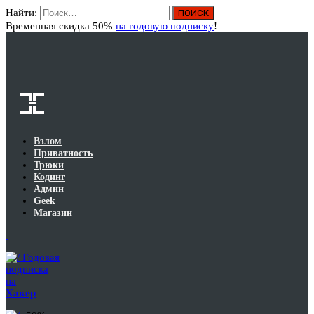
Найти:
Вход
Временная скидка 50%
на годовую подписку
!
Взлом
Приватность
Трюки
Кодинг
Админ
Geek
Магазин
Годовая
подписка
на
Хакер