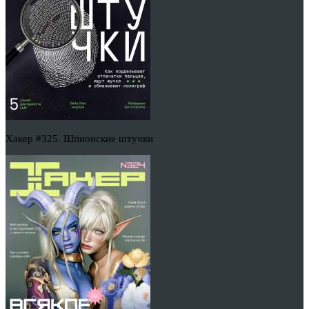
Хакер #325. Шпионские штучки