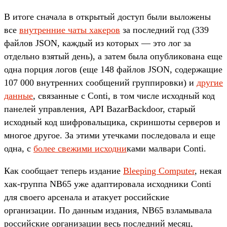
В итоге сначала в открытый доступ были выложены
все
внутренние чаты хакеров
за последний год (339
файлов JSON, каждый из которых — это лог за
отдельно взятый день), а затем была опубликована еще
одна порция логов (еще 148 файлов JSON, содержащие
107 000 внутренних сообщений группировки) и
другие
данные
, связанные с Conti, в том числе исходный код
панелей управления, API BazarBackdoor, старый
исходный код шифровальщика, скриншоты серверов и
многое другое. За этими утечками последовала и еще
одна, с
более свежими исходни
ками малвари Conti.
Как сообщает теперь издание
Bleeping Computer
, некая
хак-группа NB65 уже адаптировала исходники Conti
для своего арсенала и атакует российские
организации. По данным издания, NB65 взламывала
российские организации весь последний месяц,