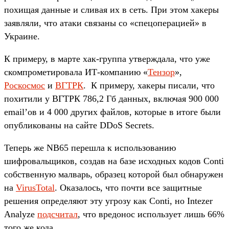
похищая данные и сливая их в сеть. При этом хакеры
заявляли, что атаки связаны со «спецоперацией» в
Украине.
К примеру, в марте хак-группа утверждала, что уже
скомпрометировала ИТ-компанию «
Тензор
»,
Роскосмос
и
ВГТРК
. К примеру, хакеры писали, что
похитили у ВГТРК 786,2 Гб данных, включая 900 000
email’ов и 4 000 других файлов, которые в итоге были
опубликованы на сайте DDoS Secrets.
Теперь же NB65 перешла к использованию
шифровальщиков, создав на базе исходных кодов Conti
собственную малварь, образец которой был обнаружен
на
VirusTotal
. Оказалось, что почти все защитные
решения определяют эту угрозу как Conti, но Intezer
Analyze
подсчитал
, что вредонос использует лишь 66%
того же кода.