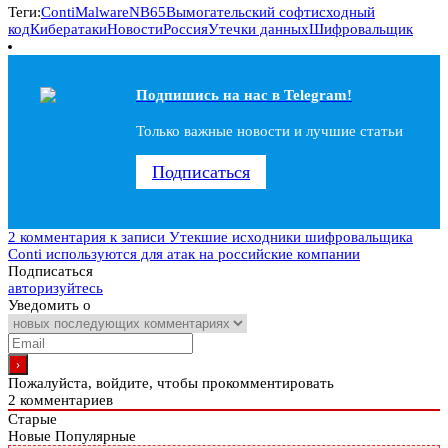
Теги:
Conti
Malware
NB65
Вымогательский софт
исходный
код
Кибератаки
Новости
Россия
Утечки данных
Шифровальщик
Подпишись на наc в Telegram!
Только важные новости и лучшие статьи
Подписаться
2 комментария
к записи Утекшие исходники шифровальщика
Conti используются для атак на российские компании
Подписаться
авторизуйтесь
Уведомить о
Пожалуйста, войдите, чтобы прокомментировать
2
комментариев
Старые
Новые
Популярные