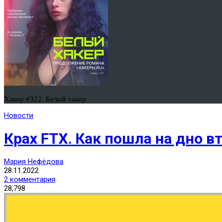
Хакер #322. Белый хакер
Новости
Крах FTX. Как пошла на дно в
Мария Нефёдова
28.11.2022
2 комментария
28,798