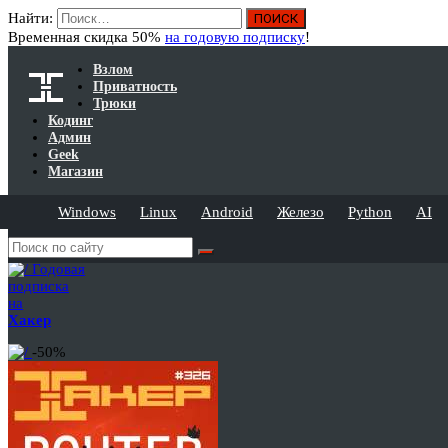
Найти:
Временная скидка 50%
на годовую подписку
!
Взлом
Приватность
Трюки
Кодинг
Админ
Geek
Магазин
Windows
Linux
Android
Железо
Python
AI
Годовая
подписка
на
Хакер
-50%