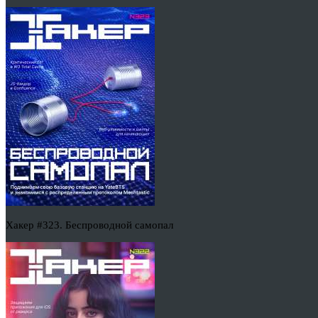
Хакер #323. Беспроводной самопал