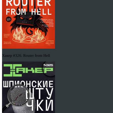
Хакер #326. Router from Hell