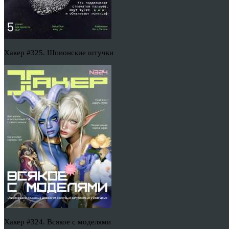
Хакер #325. Шпионские штучки
Хакер #324. Всякое с моделями