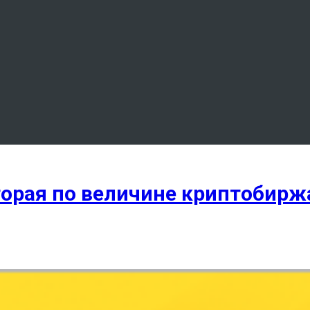
торая по величине криптобирж