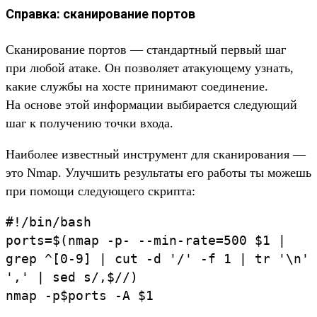
Справка: сканирование портов
Ска­ниро­вание пор­тов — стан­дар­тный пер­вый шаг
при любой ата­ке. Он поз­воля­ет ата­кующе­му узнать,
какие служ­бы на хос­те при­нима­ют соеди­нение.
На осно­ве этой информа­ции выбира­ется сле­дующий
шаг к получе­нию точ­ки вхо­да.
На­ибо­лее извес­тный инс­тру­мент для ска­ниро­вания —
это Nmap. Улуч­шить резуль­таты его работы ты можешь
при помощи сле­дующе­го скрип­та:
#!/
bin/
bash
ports
=
$(
nmap
-p-
--min-rate
=
500
$1
|
grep
^[
0-
9]
|
cut
-d
'/
'
-f
1 |
tr
'\
n'
',
'
|
sed
s/,
$/
/
)
nmap
-p
$ports
-A
$1