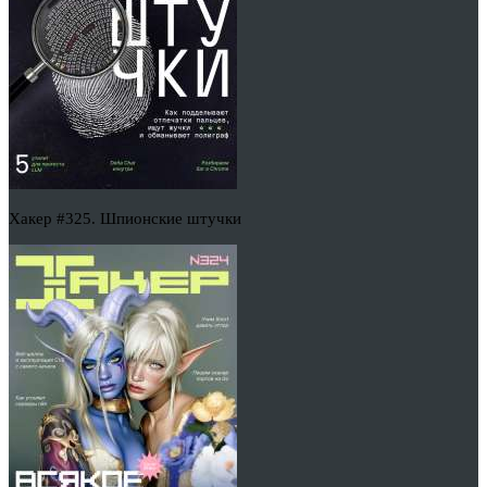
Хакер #325. Шпионские штучки