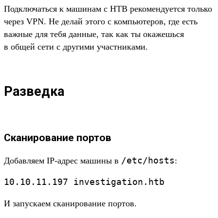
Под­клю­чать­ся к машинам с HTB рекомен­дует­ся толь­ко
через VPN. Не делай это­го с компь­юте­ров, где есть
важ­ные для тебя дан­ные, так как ты ока­жешь­ся
в общей сети с дру­гими учас­тни­ками.
Разведка
Сканирование портов
/
etc/
hosts
До­бав­ляем IP-адрес машины в
:
10.
10.
11.
197
investigation.
htb
И запус­каем ска­ниро­вание пор­тов.