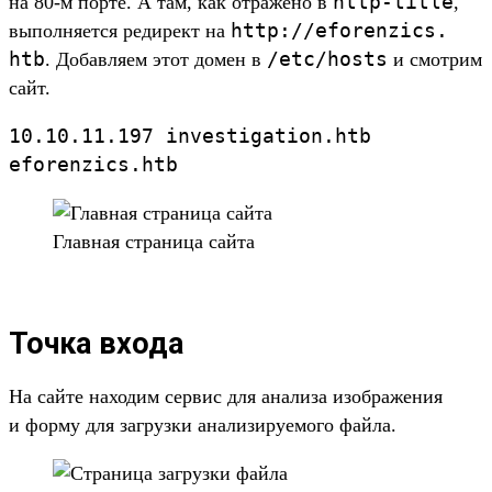
http-title
на 80-м пор­те. А там, как отра­жено в
,
http://
eforenzics.
выпол­няет­ся редирект на
htb
/
etc/
hosts
. Добав­ляем этот домен в
и смот­рим
сайт.
10.
10.
11.
197
investigation.
htb
eforenzics.
htb
Глав­ная стра­ница сай­та
Точка входа
На сай­те находим сер­вис для ана­лиза изоб­ражения
и фор­му для заг­рузки ана­лизи­руемо­го фай­ла.