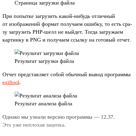
Стра­ница заг­рузки фай­ла
При попыт­ке заг­рузить какой‑нибудь отличный
от изоб­ражений фор­мат получа­ем ошиб­ку, то есть сра­
зу заг­рузить PHP-шелл не вый­дет. Тог­да заг­ружа­ем
кар­тинку в PNG и получа­ем ссыл­ку на готовый отчет.
Ре­зуль­тат заг­рузки фай­ла
От­чет пред­став­ляет собой обыч­ный вывод прог­раммы
exiftool
.
Ре­зуль­тат ана­лиза фай­ла
Од­нако мы узна­ли вер­сию прог­раммы — 12.37.
Это уже неп­лохая зацеп­ка.