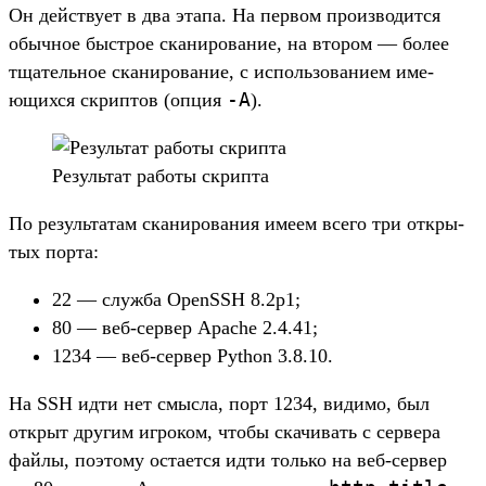
Он дей­ству­ет в два эта­па. На пер­вом про­изво­дит­ся
обыч­ное быс­трое ска­ниро­вание, на вто­ром — более
тща­тель­ное ска­ниро­вание, с исполь­зовани­ем име­
-A
ющих­ся скрип­тов (опция
).
Ре­зуль­тат работы скрип­та
По резуль­татам ска­ниро­вания име­ем все­го три откры­
тых пор­та:
22 — служ­ба OpenSSH 8.2p1;
80 — веб‑сер­вер Apache 2.4.41;
1234 — веб‑сер­вер Python 3.8.10.
На SSH идти нет смыс­ла, порт 1234, видимо, был
открыт дру­гим игро­ком, что­бы ска­чивать с сер­вера
фай­лы, поэто­му оста­ется идти толь­ко на веб‑сер­вер