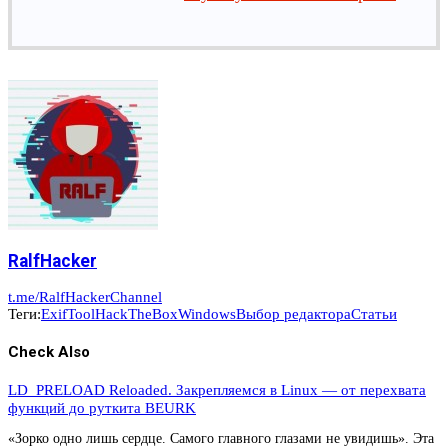
RalfHacker
t.me/RalfHackerChannel
Теги:
ExifTool
HackTheBox
Windows
Выбор редактора
Статьи
Check Also
LD_PRELOAD Reloaded. Закрепляемся в Linux — от перехвата
функций до руткита BEURK
«Зорко одно лишь сердце. Самого главного глазами не увидишь». Эта