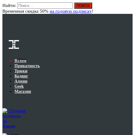
Найти:
Вход
Временная скидка 50%
на годовую подписку
!
Взлом
Приватность
Трюки
Кодинг
Админ
Geek
Магазин
Годовая
подписка
на
Хакер