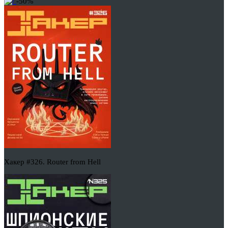
-50%
Хакер #326. Router from Hell