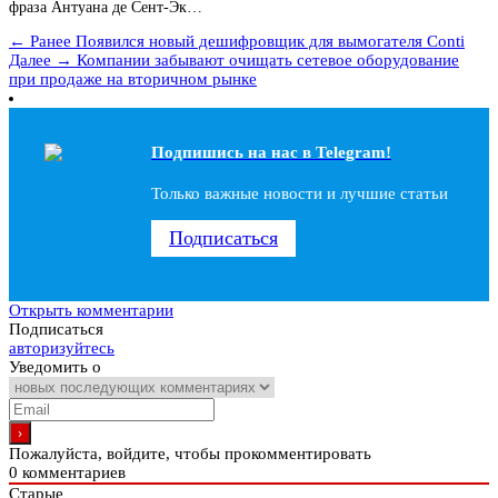
фраза Антуана де Сент-Эк…
← Ранее
Появился новый дешифровщик для вымогателя Conti
Далее →
Компании забывают очищать сетевое оборудование
при продаже на вторичном рынке
Подпишись на наc в Telegram!
Только важные новости и лучшие статьи
Подписаться
Открыть комментарии
Подписаться
авторизуйтесь
Уведомить о
Пожалуйста, войдите, чтобы прокомментировать
0
комментариев
Старые