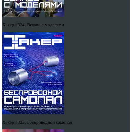
Хакер #324. Всякое с моделями
Хакер #323. Беспроводной самопал