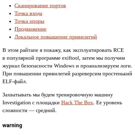
Сканирование портов
Точка входа
Точка опоры
Продвижение
Локальное повышение привилегий
В этом рай­тапе я покажу, как экс­плу­ати­ровать RCE
в популяр­ной прог­рамме exiftool, затем мы получим
жур­нал безопас­ности Windows и про­ана­лизи­руем логи.
При повыше­нии при­виле­гий раз­ревер­сим прос­тень­кий
ELF-файл.
Зах­ватывать мы будем тре­ниро­воч­ную машину
Investigation с пло­щад­ки
Hack The Box
. Ее уро­вень
слож­ности — сред­ний.
warning