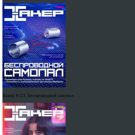
Хакер #323. Беспроводной самопал