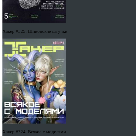
Хакер #325. Шпионские штучки
Хакер #324. Всякое с моделями