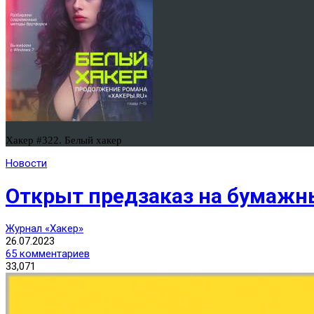
Хакер #322. Белый хакер
Новости
Открыт предзаказ на бумажн
Журнал «Хакер»
26.07.2023
65 комментариев
33,071