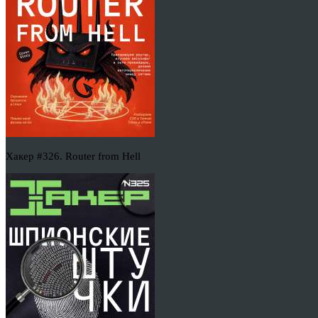
Хакер #326. Router from Hell