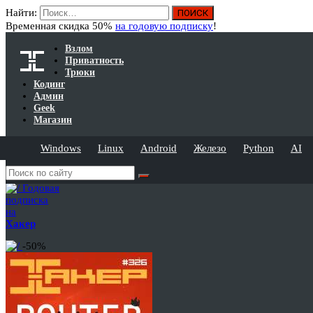
Найти:
Временная скидка 50%
на годовую подписку
!
Взлом
Приватность
Трюки
Кодинг
Админ
Geek
Магазин
Windows
Linux
Android
Железо
Python
AI
Годовая
подписка
на
Хакер
-50%