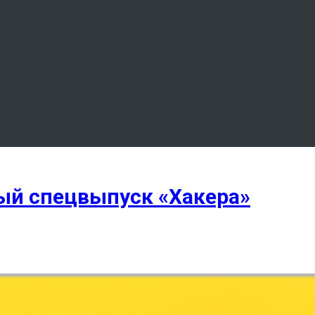
ый спецвыпуск «Хакера»