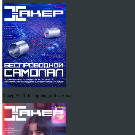
Хакер #323. Беспроводной самопал