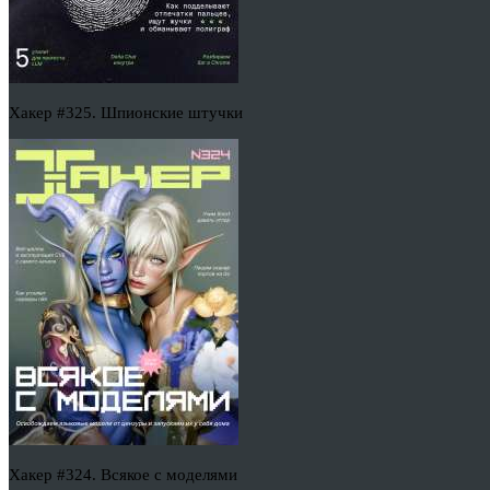
Хакер #325. Шпионские штучки
Хакер #324. Всякое с моделями