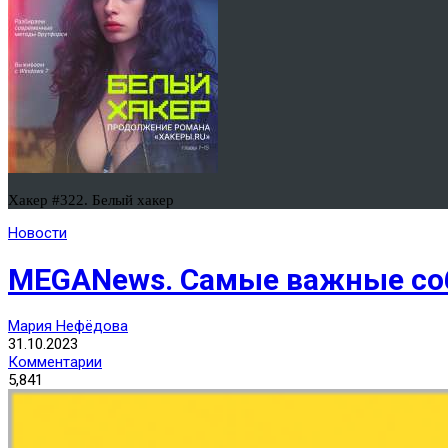
Хакер #322. Белый хакер
Новости
MEGANews. Самые важные соб
Мария Нефёдова
31.10.2023
Комментарии
5,841