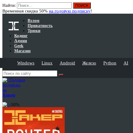
Найти:
Временная скидка 50%
на годовую подписку
!
Взлом
Приватность
Трюки
Кодинг
Админ
Geek
Магазин
Windows
Linux
Android
Железо
Python
AI
Годовая
подписка
на
Хакер
-50%