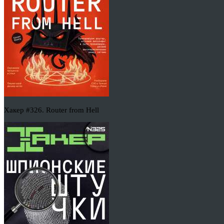
Хакер #326. Router from Hell