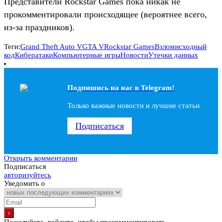
Представители Rockstar Games пока никак не
прокомментировали происходящее (вероятнее всего,
из-за праздников).
Теги:
Grand Theft Auto V
GTA V
Rockstar Games
Взлом
исходный
код
Кибератаки
Компьютерные игры
Новости
Утечки данных
Подпишись на наc в Telegram!
Только важные новости и лучшие статьи
Подписаться
Открыть комментарии
Подписаться
авторизуйтесь
Уведомить о