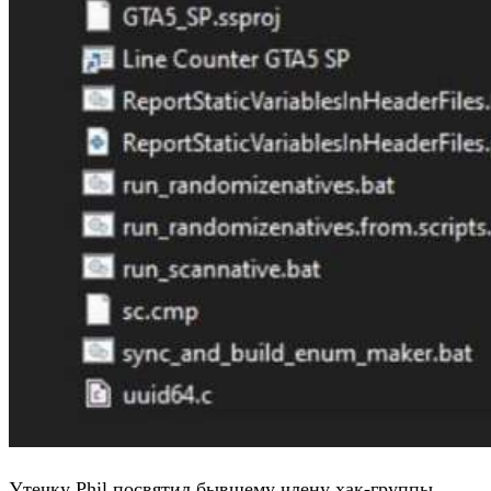
Утечку Phil посвятил бывшему члену хак-группы