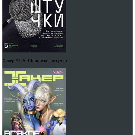
Хакер #325. Шпионские штучки