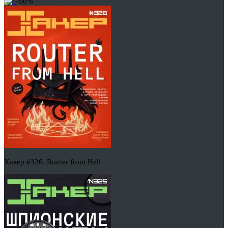
-50%
Хакер #326. Router from Hell