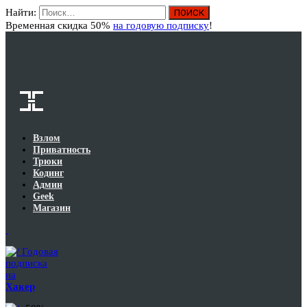
Найти:
Вход
Временная скидка 50%
на годовую подписку
!
Взлом
Приватность
Трюки
Кодинг
Админ
Geek
Магазин
Годовая
подписка
на
Хакер