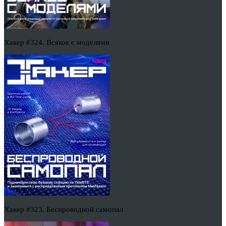
Хакер #324. Всякое с моделями
Хакер #323. Беспроводной самопал