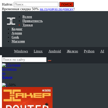
Найти:
Временная скидка 50%
на годовую подписку
!
Взлом
Приватность
Трюки
Кодинг
Админ
Geek
Магазин
Windows
Linux
Android
Железо
Python
AI
Годовая
подписка
на
Хакер
-50%