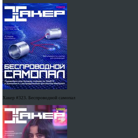
Хакер #323. Беспроводной самопал