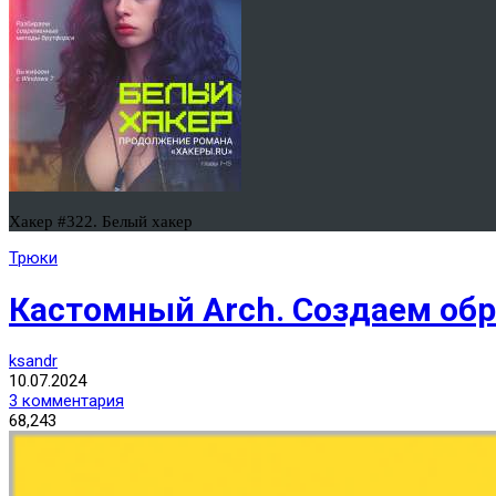
Хакер #322. Белый хакер
Трюки
Кастомный Arch. Создаем обра
ksandr
10.07.2024
3 комментария
68,243