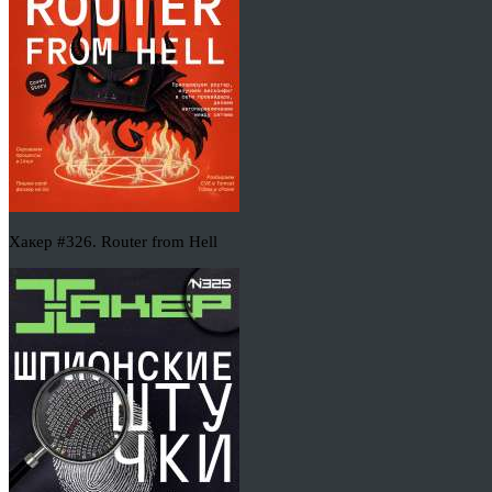
Хакер #326. Router from Hell