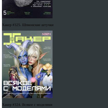
Хакер #325. Шпионские штучки
Хакер #324. Всякое с моделями