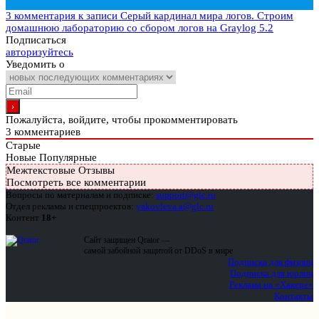
3 комментария
к записи Серый кардинал мира логов. Строим
домашнюю лабораторию со сбором логов на Graylog 5.2
Подписаться
авторизуйтесь
Уведомить о
Пожалуйста, войдите, чтобы прокомментировать
3
комментариев
Старые
Новые
Популярные
Межтекстовые Отзывы
Посмотреть все комментарии
Вопросы по материалам и подписке:
support@glc.ru
Отдел рекламы и спецпроектов:
yakovleva.a@glc.ru
Контент
18+
Сайт защищен Qrator —
самой забойной защитой от DDoS в мире
Подписка для физлиц
Подписка для юрлиц
Реклама на «Хакере»
Контакты