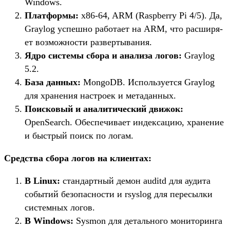
Windows.
Плат­формы:
x86-64, ARM (Raspberry Pi 4/5). Да,
Graylog успешно работа­ет на ARM, что рас­ширя­
ет воз­можнос­ти раз­верты­вания.
Яд­ро сис­темы сбо­ра и ана­лиза логов:
Graylog
5.2.
Ба­за дан­ных:
MongoDB. Исполь­зует­ся Graylog
для хра­нения нас­тро­ек и метадан­ных.
По­иско­вый и ана­лити­чес­кий дви­жок:
OpenSearch. Обес­печива­ет индекса­цию, хра­нение
и быс­трый поиск по логам.
Средс­тва сбо­ра логов на кли­ентах:
В Linux:
стан­дар­тный демон auditd для ауди­та
событий безопас­ности и rsyslog для пересыл­ки
сис­темных логов.
В Windows:
Sysmon для деталь­ного монито­рин­га