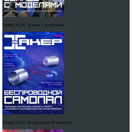
Хакер #324. Всякое с моделями
Хакер #323. Беспроводной самопал