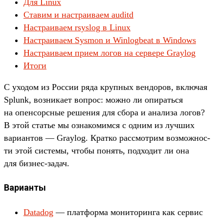
Для Linux
Ставим и настраиваем auditd
Настраиваем rsyslog в Linux
Настраиваем Sysmon и Winlogbeat в Windows
Настраиваем прием логов на сервере Graylog
Итоги
С ухо­дом из Рос­сии ряда круп­ных вен­доров, вклю­чая
Splunk, воз­ника­ет воп­рос: мож­но ли опи­рать­ся
на опен­сор­сные решения для сбо­ра и ана­лиза логов?
В этой статье мы озна­комим­ся с одним из луч­ших
вари­антов — Graylog. Крат­ко рас­смот­рим воз­можнос­
ти этой сис­темы, что­бы понять, под­ходит ли она
для биз­нес‑задач.
Варианты
Datadog
— плат­форма монито­рин­га как сер­вис