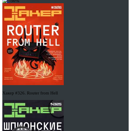
-50%
Хакер #326. Router from Hell