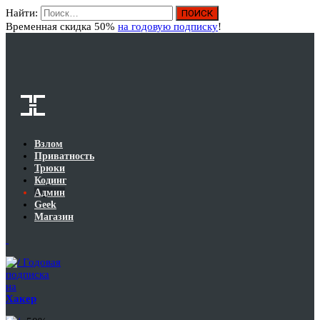
Найти:
Вход
Временная скидка 50%
на годовую подписку
!
Взлом
Приватность
Трюки
Кодинг
Админ
Geek
Магазин
Годовая
подписка
на
Хакер